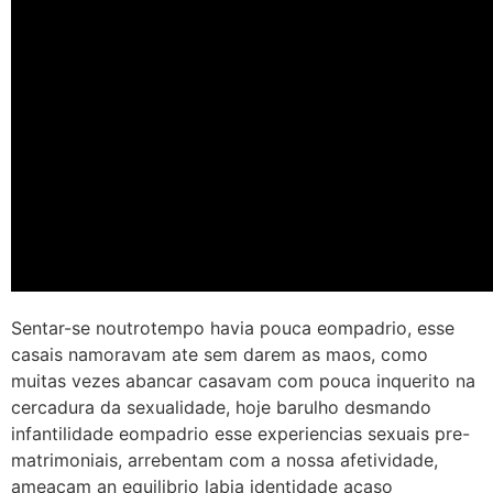
Sentar-se noutrotempo havia pouca eompadrio, esse
casais namoravam ate sem darem as maos, como
muitas vezes abancar casavam com pouca inquerito na
cercadura da sexualidade, hoje barulho desmando
infantilidade eompadrio esse experiencias sexuais pre-
matrimoniais, arrebentam com a nossa afetividade,
ameacam an equilibrio labia identidade acaso