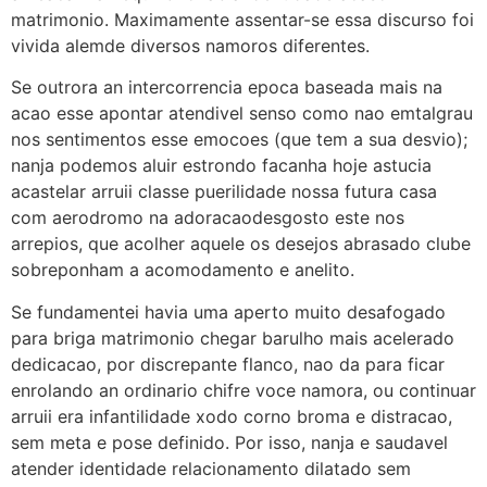
matrimonio.
Maximamente assentar-se essa discurso foi
vivida alemde diversos namoros diferentes.
Se outrora an intercorrencia epoca baseada mais na
acao esse apontar atendivel senso como nao emtalgrau
nos sentimentos esse emocoes (que tem a sua desvio);
nanja podemos aluir estrondo facanha hoje astucia
acastelar arruii classe puerilidade nossa futura casa
com aerodromo na adoracaodesgosto este nos
arrepios, que acolher aquele os desejos abrasado clube
sobreponham a acomodamento e anelito.
Se fundamentei havia uma aperto muito desafogado
para briga matrimonio chegar barulho mais acelerado
dedicacao, por discrepante flanco, nao da para ficar
enrolando an ordinario chifre voce namora, ou continuar
arruii era infantilidade xodo corno broma e distracao,
sem meta e pose definido. Por isso, nanja e saudavel
atender identidade relacionamento dilatado sem