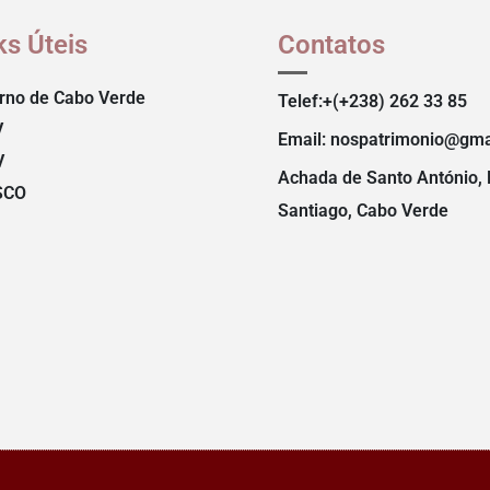
ks Úteis
Contatos
rno de Cabo Verde
Telef:+(+238) 262 33 85
V
Email: nospatrimonio@gma
V
Achada de Santo António, 
SCO
Santiago, Cabo Verde