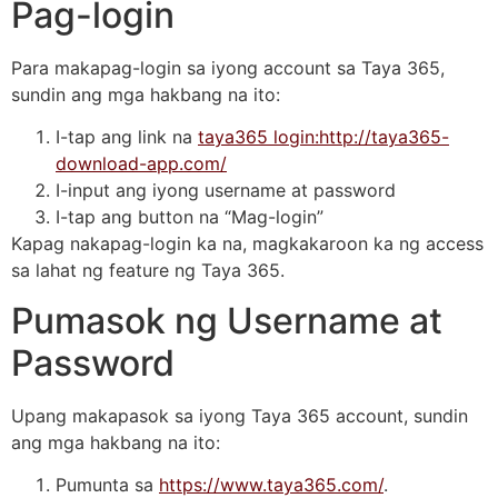
Pag-login
Para makapag-login sa iyong account sa Taya 365,
sundin ang mga hakbang na ito:
I-tap ang link na
taya365 login:http://taya365-
download-app.com/
I-input ang iyong username at password
I-tap ang button na “Mag-login”
Kapag nakapag-login ka na, magkakaroon ka ng access
sa lahat ng feature ng Taya 365.
Pumasok ng Username at
Password
Upang makapasok sa iyong Taya 365 account, sundin
ang mga hakbang na ito:
Pumunta sa
https://www.taya365.com/
.