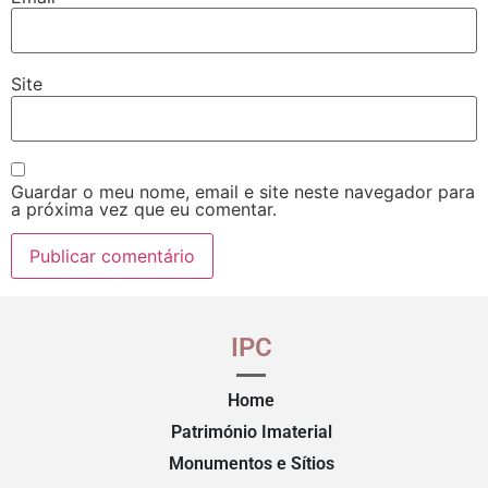
Site
Guardar o meu nome, email e site neste navegador para
a próxima vez que eu comentar.
IPC
Home
Património Imaterial
Monumentos e Sítios