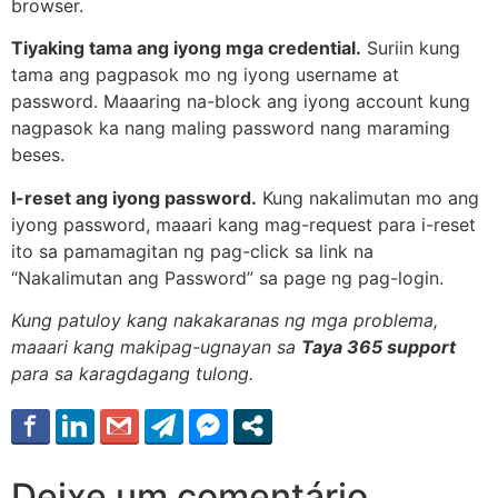
browser.
Tiyaking tama ang iyong mga credential.
Suriin kung
tama ang pagpasok mo ng iyong username at
password. Maaaring na-block ang iyong account kung
nagpasok ka nang maling password nang maraming
beses.
I-reset ang iyong password.
Kung nakalimutan mo ang
iyong password, maaari kang mag-request para i-reset
ito sa pamamagitan ng pag-click sa link na
“Nakalimutan ang Password” sa page ng pag-login.
Kung patuloy kang nakakaranas ng mga problema,
maaari kang makipag-ugnayan sa
Taya 365 support
para sa karagdagang tulong.
Deixe um comentário