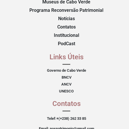
Museus de Cabo Verde
Programa Reconversão Patrimonial
Notícias
Contatos
Institucional
PodCast
Links Úteis
Governo de Cabo Verde
BNCV
ANCV
UNESCO
Contatos
Telef:+(+238) 262 33 85
Email: nospatrimonio@gmail.com