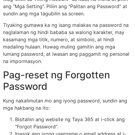
ang “Mga Setting”. Piliin ang “Palitan ang Password” at
sundin ang mga tagubilin sa screen.
Tiyaking gumawa ka ng isang malakas na password na
naglalaman ng hindi bababa sa walong karakter, may
kasamang mga titik, numero, at simbolo, at hindi
madaling hulaan. Huwag muling gamitin ang mga
lumang password, at iwasan ang paggamit ng personal
na impormasyon.
Pag-reset ng Forgotten
Password
Kung nakalimutan mo ang iyong password, sundin ang
mga hakbang na ito:
Bisitahin ang website ng Taya 365 at i-click ang
“Forgot Password”.
Ipasok ang iyong username o email address at i-