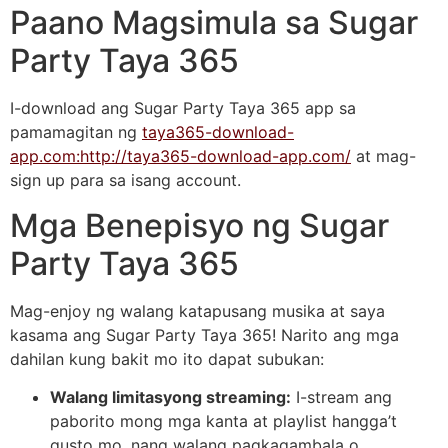
Paano Magsimula sa Sugar
Party Taya 365
I-download ang Sugar Party Taya 365 app sa
pamamagitan ng
taya365-download-
app.com:http://taya365-download-app.com/
at mag-
sign up para sa isang account.
Mga Benepisyo ng Sugar
Party Taya 365
Mag-enjoy ng walang katapusang musika at saya
kasama ang Sugar Party Taya 365! Narito ang mga
dahilan kung bakit mo ito dapat subukan:
Walang limitasyong streaming:
I-stream ang
paborito mong mga kanta at playlist hangga’t
gusto mo, nang walang pagkagambala o