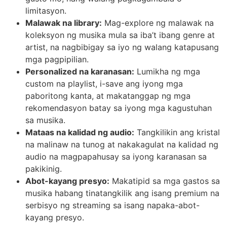
limitasyon.
Malawak na library:
Mag-explore ng malawak na
koleksyon ng musika mula sa iba’t ibang genre at
artist, na nagbibigay sa iyo ng walang katapusang
mga pagpipilian.
Personalized na karanasan:
Lumikha ng mga
custom na playlist, i-save ang iyong mga
paboritong kanta, at makatanggap ng mga
rekomendasyon batay sa iyong mga kagustuhan
sa musika.
Mataas na kalidad ng audio:
Tangkilikin ang kristal
na malinaw na tunog at nakakagulat na kalidad ng
audio na magpapahusay sa iyong karanasan sa
pakikinig.
Abot-kayang presyo:
Makatipid sa mga gastos sa
musika habang tinatangkilik ang isang premium na
serbisyo ng streaming sa isang napaka-abot-
kayang presyo.