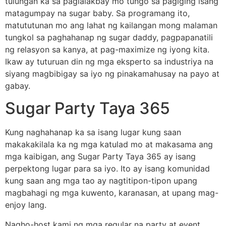
tulungan ka sa paglalakbay mo tungo sa pagiging isang
matagumpay na sugar baby. Sa programang ito,
matututunan mo ang lahat ng kailangan mong malaman
tungkol sa paghahanap ng sugar daddy, pagpapanatili
ng relasyon sa kanya, at pag-maximize ng iyong kita.
Ikaw ay tuturuan din ng mga eksperto sa industriya na
siyang magbibigay sa iyo ng pinakamahusay na payo at
gabay.
Sugar Party Taya 365
Kung naghahanap ka sa isang lugar kung saan
makakakilala ka ng mga katulad mo at makasama ang
mga kaibigan, ang Sugar Party Taya 365 ay isang
perpektong lugar para sa iyo. Ito ay isang komunidad
kung saan ang mga tao ay nagtitipon-tipon upang
magbahagi ng mga kuwento, karanasan, at upang mag-
enjoy lang.
Nagho-host kami ng mga regular na party at event,