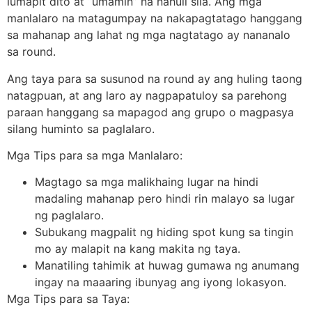
lumapit dito at “umamin” na nahuli sila. Ang mga
manlalaro na matagumpay na nakapagtatago hanggang
sa mahanap ang lahat ng mga nagtatago ay nananalo
sa round.
Ang taya para sa susunod na round ay ang huling taong
natagpuan, at ang laro ay nagpapatuloy sa parehong
paraan hanggang sa mapagod ang grupo o magpasya
silang huminto sa paglalaro.
Mga Tips para sa mga Manlalaro:
Magtago sa mga malikhaing lugar na hindi
madaling mahanap pero hindi rin malayo sa lugar
ng paglalaro.
Subukang magpalit ng hiding spot kung sa tingin
mo ay malapit na kang makita ng taya.
Manatiling tahimik at huwag gumawa ng anumang
ingay na maaaring ibunyag ang iyong lokasyon.
Mga Tips para sa Taya: