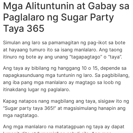
Mga Alituntunin at Gabay sa
Paglalaro ng Sugar Party
Taya 365
Simulan ang laro sa pamamagitan ng pag-ikot sa bote
at hayaang tumuro ito sa isang manlalaro. Ang taong
itinuro ng bote ay ang unang “tagapagtago” o “taya”.
Ang taya ay bibilang ng hanggang 10 o 15, depende sa
napagkasunduang mga tuntunin ng laro. Sa pagbibilang,
ang iba pang mga manlalaro ay magtago sa loob ng
itinakdang lugar ng paglalaro.
Kapag natapos nang magbilang ang taya, sisigaw ito ng
“Sugar party taya 365!” at magsisimulang hanapin ang
mga nagtatago.
Ang mga manlalaro na matatagpuan ng taya ay dapat