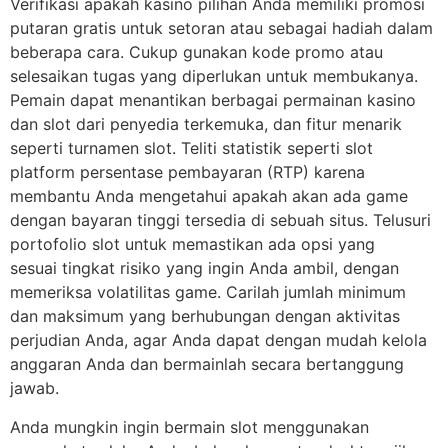
Verifikasi apakah kasino pilihan Anda memiliki promosi
putaran gratis untuk setoran atau sebagai hadiah dalam
beberapa cara. Cukup gunakan kode promo atau
selesaikan tugas yang diperlukan untuk membukanya.
Pemain dapat menantikan berbagai permainan kasino
dan slot dari penyedia terkemuka, dan fitur menarik
seperti turnamen slot. Teliti statistik seperti slot
platform persentase pembayaran (RTP) karena
membantu Anda mengetahui apakah akan ada game
dengan bayaran tinggi tersedia di sebuah situs. Telusuri
portofolio slot untuk memastikan ada opsi yang
sesuai tingkat risiko yang ingin Anda ambil, dengan
memeriksa volatilitas game. Carilah jumlah minimum
dan maksimum yang berhubungan dengan aktivitas
perjudian Anda, agar Anda dapat dengan mudah kelola
anggaran Anda dan bermainlah secara bertanggung
jawab.
Anda mungkin ingin bermain slot menggunakan