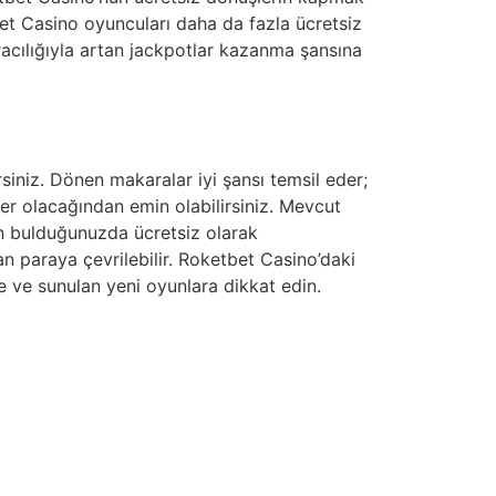
tbet Casino oyuncuları daha da fazla ücretsiz
racılığıyla artan jackpotlar kazanma şansına
rsiniz. Dönen makaralar iyi şansı temsil eder;
r olacağından emin olabilirsiniz. Mevcut
n bulduğunuzda ücretsiz olarak
n paraya çevrilebilir. Roketbet Casino’daki
ne ve sunulan yeni oyunlara dikkat edin.