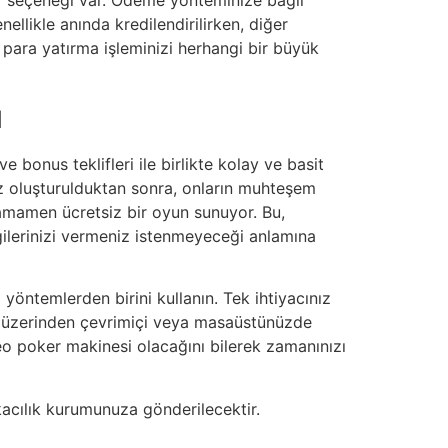
nellikle anında kredilendirilirken, diğer
 para yatırma işleminizi herhangi bir büyük
u
bonus teklifleri ile birlikte kolay ve basit
ız oluşturulduktan sonra, onların muhteşem
tamamen ücretsiz bir oyun sunuyor. Bu,
lgilerinizi vermeniz istenmeyeceği anlamına
yöntemlerden birini kullanın. Tek ihtiyacınız
nız üzerinden çevrimiçi veya masaüstünüzde
deo poker makinesi olacağını bilerek zamanınızı
acılık kurumunuza gönderilecektir.