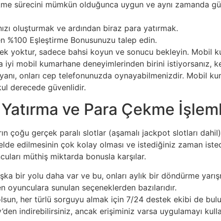
kme sürecini mümkün olduğunca uygun ve aynı zamanda güve
nızı oluşturmak ve ardından biraz para yatırmak.
men %100 Eşleştirme Bonusunuzu talep edin.
rek yoktur, sadece bahsi koyun ve sonucu bekleyin. Mobil 
iyi mobil kumarhane deneyimlerinden birini istiyorsanız, k
i yanı, onları cep telefonunuzda oynayabilmenizdir. Mobil k
kul derecede güvenlidir.
atırma ve Para Çekme İşleml
 çoğu gerçek paralı slotlar (aşamalı jackpot slotları dahil)
elde edilmesinin çok kolay olması ve istediğiniz zaman iste
cuları müthiş miktarda bonusla karşılar.
aşka bir yolu daha var ve bu, onları aylık bir döndürme yarı
en oyunculara sunulan seçeneklerden bazılarıdır.
l olsun, her türlü sorguyu almak için 7/24 destek ekibi de bul
n indirebilirsiniz, ancak erişiminiz varsa uygulamayı kulla