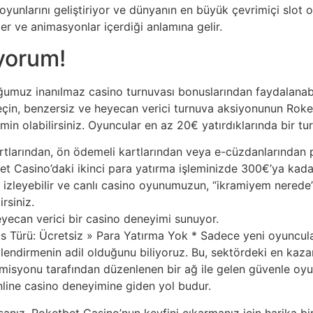
nlarını geliştiriyor ve dünyanın en büyük çevrimiçi slot oyu
er ve animasyonlar içerdiği anlamına gelir.
yorum!
umuz inanılmaz casino turnuvası bonuslarından faydalanabili
eçin, benzersiz ve heyecan verici turnuva aksiyonunun Roket
min olabilirsiniz. Oyuncular en az 20€ yatırdıklarında bir t
tlarından, ön ödemeli kartlarından veya e-cüzdanlarından pa
et Casino’daki ikinci para yatırma işleminizde 300€’ya kad
e izleyebilir ve canlı casino oyunumuzun, “ikramiyem nered
rsiniz.
ecan verici bir casino deneyimi sunuyor.
s Türü: Ücretsiz » Para Yatırma Yok * Sadece yeni oyuncul
llendirmenin adil olduğunu biliyoruz. Bu, sektördeki en ka
Komisyonu tarafından düzenlenen bir ağ ile gelen güvenle oyu
 online casino deneyimine giden yol budur.
nız, Roketbet Casino’nun keyfini çıkarmanız için harika b