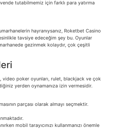
nde tutabilmemiz için farklı para yatırma
kumarhanelerin hayranıysanız, Roketbet Casino
esinlikle tavsiye edeceğim şey bu. Oyunlar
umarhanede gezinmek kolaydır, çok çeşitli
eri
, video poker oyunları, rulet, blackjack ve çok
diğiniz yerden oynamanıza izin vermesidir.
şmasının parçası olarak almayı seçmektir.
unmaktadır.
nırken mobil tarayıcınızı kullanmanızı önemle