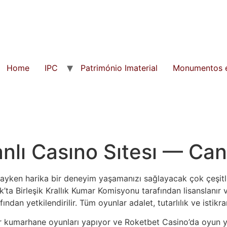
Home
IPC
Património Imaterial
Monumentos e
lı Casıno Sıtesı — Canl
yken harika bir deneyim yaşamanızı sağlayacak çok çeşitli 
k’ta Birleşik Krallık Kumar Komisyonu tarafından lisanslanır v
ndan yetkilendirilir. Tüm oyunlar adalet, tutarlılık ve istikra
r kumarhane oyunları yapıyor ve Roketbet Casino’da oyun yazı