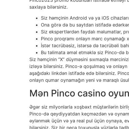
Pinco2023 promo kodundan istifadə etməyi un
saxlaya bilərsiniz.
Siz həmçinin Android və ya iOS cihazları
Ona görə də bu saytdan istifadə edərkən
Siz ekspertlərdən faydalı məlumatlar, pr
Pinco proqramı onlayn mərc oynamağı xo
İstər təcrübəsiz, istərsə də təcrübəli ba
Bu təlimata əməl etməklə siz Pinco-də b
Siz həmçinin “X” düyməsini sıxmaqla mərciniz
izləyə bilərsiniz. Pinco-ə qoşulmaq və onlay
aşağıdakı linkdən istifadə edə bilərsiniz. Pinc
onlayn qumar oynamağın yeni və maraqlı üsulun
Mən Pinco casino oyun 
Əgər siz milyonlarla xoşbəxt müştərilərin bir
Pinco-də qeydiyyatdan keçməzdən və oynamazda
əylənmək üçün və ya real pul üçün oynaya, ev
bilərsiniz. Siz bir neçə toxunuşla yüzlərlə təd