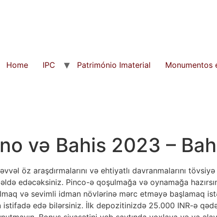
Home
IPC
Património Imaterial
Monumentos e
no və Bahis 2023 – Bah
vəl öz araşdırmalarını və ehtiyatlı davranmalarını tövsiyə
 əldə edəcəksiniz. Pinco-ə qoşulmağa və oynamağa hazırs
şulmaq və sevimli idman növlərinə mərc etməyə başlamaq is
istifadə edə bilərsiniz. İlk depozitinizdə 25.000 INR-ə qə