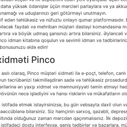
aha yüksək ödənişlər üçün mərcləri parlaylara və ya akkumul
namağı və uduşlarınızı geri götürməyi unutmayın.
klif edən təhlükəsiz və nüfuzlu onlayn qumar platformasıdır.
ləcək faydalı və mehriban müştəri dəstəyi komandasına malik
artıra və böyük udmaq şansınızı artıra bilərsiniz. Əyləncəli
 Pinco idman kitabına qoşulun və sevimli idman və tədbirlər
bonusunuzu əldə edin!
xidməti Pinco
 asılı olaraq, Pinco müştəri xidməti ilə e-poçt, telefon, can
un təcrübənizi təkmilləşdirən sadə və təhlükəsiz prosedurd
tərilərinə ən yaxşı xidmət və məmnuniyyəti təmin etməyi hədə
 növünün necə işlədiyini və hansı risklərin və mükafatların 
tifadə etmək istəyirsinizsə, bu gün vebsayta daxil olun və h
təəccüblənə bilərsiniz. Siz həmçinin sərxoş, qəzəbli, depre
 altında olduğunuz zaman mərcdən qaçınmalısınız. İlk depoz
istifadəçi dostu interfeysə, geniş tədbirlər və bazarlara, mü