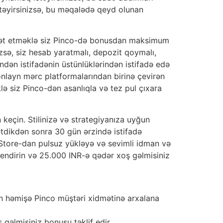
əyirsinizsə, bu məqalədə qeyd olunan
iayət etməklə siz Pinco-də bonusdan maksimum
zsə, siz hesab yaratmalı, depozit qoymalı,
ndən istifadənin üstünlüklərindən istifadə edə
onlayn mərc platformalarından birinə çevirən
lə siz Pinco-dən asanlıqla və tez pul çıxara
keçin. Stilinizə və strategiyanıza uyğun
 etdikdən sonra 30 gün ərzində istifadə
p Store-dan pulsuz yükləyə və sevimli idman və
 endirin və 25.000 INR-ə qədər xoş gəlmisiniz
ün həmişə Pinco müştəri xidmətinə arxalana
gəlmisiniz bonusu təklif edir.