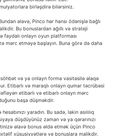
yatorlara birləşdirə bilərsiniz.
 Bundan əlavə, Pinco hər hansı ödənişlə bağlı
dir. Bu bonuslardan ağıllı və strateji
 və faydalı onlayn oyun platforması
inizə mərc etməyə başlayın. Buna görə də daha
lı söhbət və ya onlayn forma vasitəsilə əlaqə
ur. Etibarlı və maraqlı onlayn qumar təcrübəsi
fləyən etibarlı və etibarlı onlayn mərc
olduğunu başa düşməkdir.
esabınızı yaradın. Bu sadə, lakin asılılıq
ssiyaya düşdüyünüz zaman və ya qərarınızı
itinizə əlavə bonus əldə etmək üçün Pinco
xtəlif xüsusiyyətlərə və bonuslara malikdir.