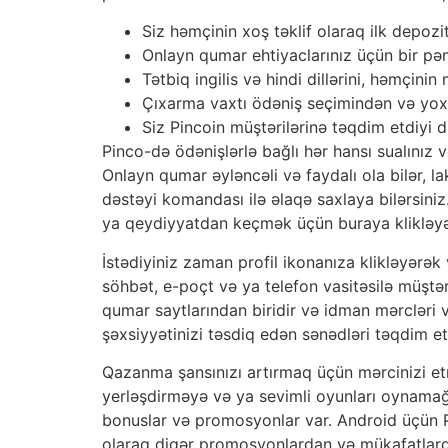
Siz həmçinin xoş təklif olaraq ilk depo
Onlayn qumar ehtiyaclarınız üçün bir pən
Tətbiq ingilis və hindi dillərini, həmçinin
Çıxarma vaxtı ödəniş seçimindən və yoxl
Siz Pincoin müştərilərinə təqdim etdiyi 
Pinco-də ödənişlərlə bağlı hər hansı sualınız 
Onlayn qumar əyləncəli və faydalı ola bilər, la
dəstəyi komandası ilə əlaqə saxlaya bilərsini
ya qeydiyyatdan keçmək üçün buraya klikləyə 
İstədiyiniz zaman profil ikonanıza klikləyərək 
söhbət, e-poçt və ya telefon vasitəsilə müştə
qumar saytlarından biridir və idman mərcləri v
şəxsiyyətinizi təsdiq edən sənədləri təqdim et
Qazanma şansınızı artırmaq üçün mərcinizi etmə
yerləşdirməyə və ya sevimli oyunları oynamağa
bonuslar və promosyonlar var. Android üçün 
olaraq digər promosyonlardan və mükafatlard