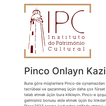
Pinco Onlayn Kazi
Buna görə müştərilərə Pinco-də oynamazdan əv
təcrübəsi və qazanmaq üçün daha çox fürsət
tələb etmək üçün bura klikləyin. Pinco-ə qo
gəlmisiniz bonusu əldə etmək üçün bu linkdən 