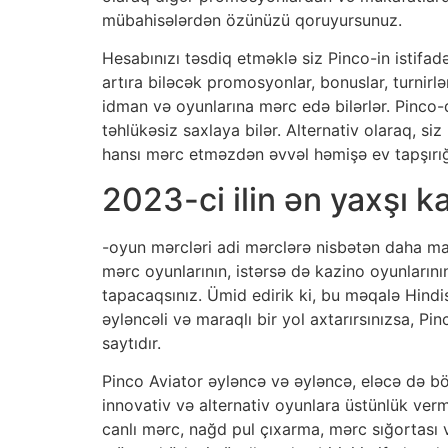
mübahisələrdən özünüzü qoruyursunuz.
Hesabınızı təsdiq etməklə siz Pinco-in istifad
artıra biləcək promosyonlar, bonuslar, turnirlər
idman və oyunlarına mərc edə bilərlər. Pinco-
təhlükəsiz saxlaya bilər. Alternativ olaraq, si
hansı mərc etməzdən əvvəl həmişə ev tapşırığın
2023-ci ilin ən yaxşı k
-oyun mərcləri adi mərclərə nisbətən daha mar
mərc oyunlarının, istərsə də kazino oyunların
tapacaqsınız. Ümid edirik ki, bu məqalə Hindi
əyləncəli və maraqlı bir yol axtarırsınızsa, Pi
saytıdır.
Pinco Aviator əyləncə və əyləncə, eləcə də b
innovativ və alternativ oyunlara üstünlük ve
canlı mərc, nağd pul çıxarma, mərc sığortası v