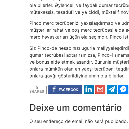
ola bilərlər. Əyləncəli və faydalı qumar təcrü
mütəxəssis, təsadüfi və ya ciddi, müxtəlif növ
Pinco mərc təcrübənizi yaxşılaşdırmaq və udma
müştərilər rahat və xoş mərc təcrübəsi əldə ed
mərc həvəskarları üçün əla seçimdir. Pinco ist
Siz Pinco-də hesabınızı uğurla maliyyələşdird
qumar təcrübəsi axtarırsınızsa, Pinco-i sınam
və bonus əldə etmək asandır. Bununla müştərilə
onlara mümkün olan ən yaxşı təcrübəni təqdim e
onlara qayğı göstərildiyinə əmin ola bilərlər.
0
Deixe um comentário
O seu endereço de email não será publicado.