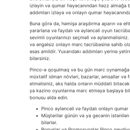
izləyin və qumar həyəcanından həzz almağa 
addımları izləyə və onlayn qumar həyəcanından
Buna görə də, həmişə araşdırma aparın və eht
yararlana və faydalı və əyləncəli oyun təcrübə
sevimli oyunlarınızı seçməli və əylənməlisiniz
və əngəlsiz onlayn mərc təcrübəsinə sahib ola
əsas amildir. Yuxarıdakı addımları yerinə yeti
bilərsiniz.
Pinco-ə qoşulmaq və bu gün mərc oynamağa baş
müxtəlif idman növləri, bazarlar, əmsallar və 
etməlisiniz, əks halda onların müddəti bitəcə
ya kazino oyunlarına mərc etməyə başlaya bilə
bonusu əldə edin.
Pinco əyləncəli və faydalı onlayn qumar
Müştərilər günün və ya gecənin istənilə
bilərlər.
Bonuslar və Promosyonlar Pinco qeydiyya