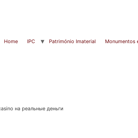
Home
IPC
Património Imaterial
Monumentos e
casino на реальные деньги