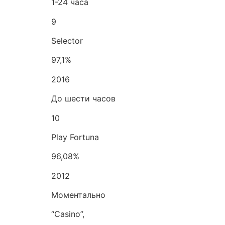
1-24 часа
9
Selector
97,1%
2016
До шести часов
10
Play Fortuna
96,08%
2012
Моментально
“Casino”,