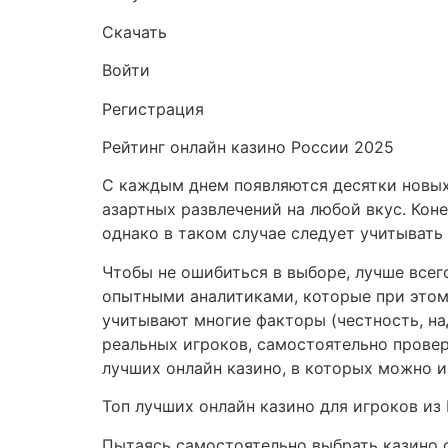
Скачать
Войти
Регистрация
Рейтинг онлайн казино России 2025
С каждым днем появляются десятки новых
азартных развлечений на любой вкус. Кон
однако в таком случае следует учитывать
Чтобы не ошибиться в выборе, лучше всег
опытными аналитиками, которые при этом 
учитывают многие факторы (честность, на
реальных игроков, самостоятельно прове
лучших онлайн казино, в которых можно и
Топ лучших онлайн казино для игроков из
Пытаясь самостоятельно выбрать казино 