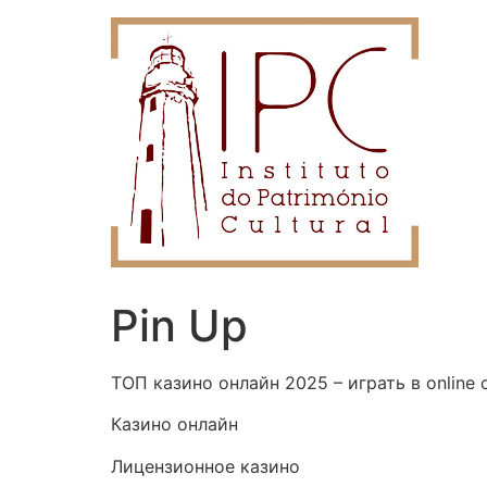
Pin Up
ТОП казино онлайн 2025 – играть в online 
Казино онлайн
Лицензионное казино