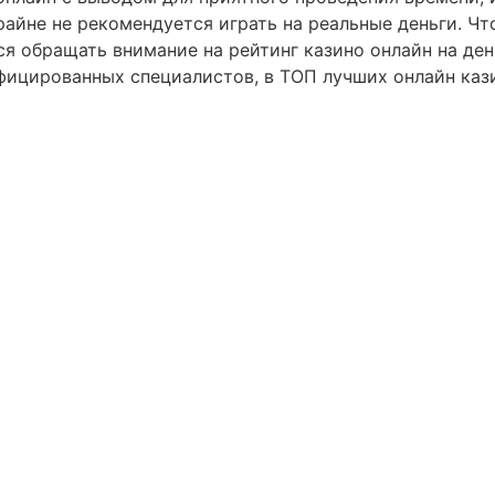
райне не рекомендуется играть на реальные деньги. Ч
я обращать внимание на рейтинг казино онлайн на де
фицированных специалистов, в ТОП лучших онлайн каз