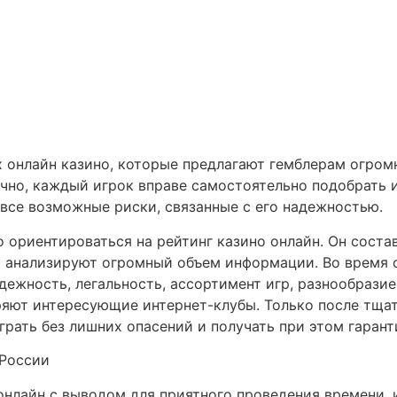
 онлайн казино, которые предлагают гемблерам огром
ечно, каждый игрок вправе самостоятельно подобрать 
 все возможные риски, связанные с его надежностью.
о ориентироваться на рейтинг казино онлайн. Он сост
анализируют огромный объем информации. Во время со
дежность, легальность, ассортимент игр, разнообразие
ряют интересующие интернет-клубы. Только после тща
грать без лишних опасений и получать при этом гаран
 России
онлайн с выводом для приятного проведения времени, 