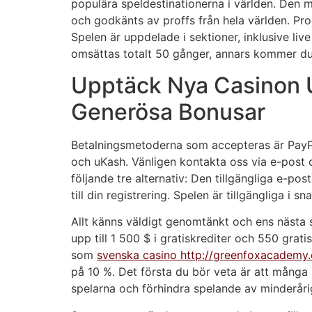
populära speldestinationerna i världen. Den m
och godkänts av proffs från hela världen. Pro
Spelen är uppdelade i sektioner, inklusive liv
omsättas totalt 50 gånger, annars kommer du 
Upptäck Nya Casinon U
Generösa Bonusar
Betalningsmetoderna som accepteras är PayPal
och uKash. Vänligen kontakta oss via e-post
följande tre alternativ: Den tillgängliga e-po
till din registrering. Spelen är tillgängliga i
Allt känns väldigt genomtänkt och ens nästa s
upp till 1 500 $ i gratiskrediter och 550 grati
som
svenska casino http://greenfoxacademy
på 10 %. Det första du bör veta är att många 
spelarna och förhindra spelande av minderåri