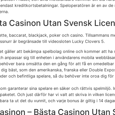
er endast kreditkortsbetalningar. Speloperatören är en av d
erna.
ta Casinon Utan Svensk Lice
lette, baccarat, blackjack, poker och casino. Tillsammans
issnurr är begränsade till videosloten Lucky Clovers 5.
det gäller att bekämpa spelbolag online och kommer att ha si
h anpassar sig till enheten i användarens mobila webbläsar
behöver bara omsätta den en gång för att få en omedelbar b
r dig bäst, som den amerikanska, franska eller Double Exp
r och befintliga spelare, så du behöver inte oroa dig för a
m garanterar sina spelare en säker och rättvis spelmiljö. In
ketet. Och just därför har vi valt att skriva in vilken lice
ara ta ut det du vunnit, och varje bonus är giltig i 14 dagar
Casinon – Bästa Casinon Utan