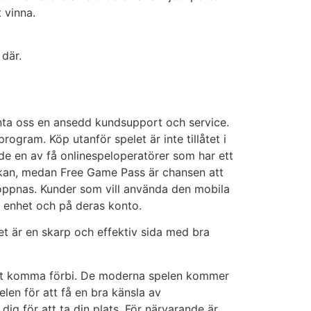
 vinna.
 där.
änta oss en ansedd kundsupport och service.
rogram. Köp utanför spelet är inte tillåtet i
de en av få onlinespeloperatörer som har ett
yckan, medan Free Game Pass är chansen att
a öppnas. Kunder som vill använda den mobila
s enhet och på deras konto.
Det är en skarp och effektiv sida med bra
r att komma förbi. De moderna spelen kommer
elen för att få en bra känsla av
ig för att ta din plats. För närvarande är