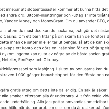
vilket innebär att slotsentusiaster kommer att kunna hitta de
d andra ord, Bitcoin-insättningar och -uttag är inte tillåt
andex, Yandex Money och MoneyGram. Om du använder BTC, g
r alla utom de mest dedikerade hackarna, och gör det nästan
o Casino. Om ett barn tittar på din skärm kan de förstöra d
ta innan de sätter in eller tar ut pengar, så att de kan 
 de skapa ett konto och göra en insättning för att börja sp
å nykomlingarna kan njuta av några av de bästa spelen grat
ll, Neteller, EcoPayz och Giropay.
 skicklighetsspel som Mahjong. I slutet av bonusarna kan du 
ingskraven 1 000 gånger bonusbeloppet för den första bonus
ära gratis uttag om detta inte gäller dig. En sak är säker:
 alla smaker, eftersom alla är underbara. Allt från enkla vi
nnande underhållning. Alla jackpottar omvandlas omedelbart 
ch med hjälp när du har problem eller om du är osäker på någ