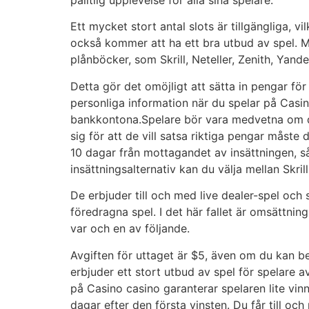
pålitlig upplevelse för alla sina spelare.
Ett mycket stort antal slots är tillgängliga, 
också kommer att ha ett bra utbud av spel. Me
plånböcker, som Skrill, Neteller, Zenith, Y
Detta gör det omöjligt att sätta in pengar fö
personliga information när du spelar på Casin
bankkontona.Spelare bör vara medvetna om det
sig för att de vill satsa riktiga pengar måste
10 dagar från mottagandet av insättningen, s
insättningsalternativ kan du välja mellan Skri
De erbjuder till och med live dealer-spel och
föredragna spel. I det här fallet är omsättn
var och en av följande.
Avgiften för uttaget är $5, även om du kan beg
erbjuder ett stort utbud av spel för spelare av
på Casino casino garanterar spelaren lite vi
dagar efter den första vinsten. Du får till o