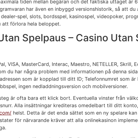
aximala tiden mellan begäran och det faktiska uttaget är 60
gramvaran har även en inbyggd versionshistorik, så att du 
e dealer-spel, slots, bordsspel, kasinospel, videopoker, pro
att förlora hela beloppet.
tan Spelpaus – Casino Utan 
, VISA, MasterCard, Interac, Maestro, NETELLER, Skrill, E
 om du har några problem med informationen på denna sid
stadressen som är kopplad till ditt ID; Telefonnumret som är 
 snabbspel, ingen nedladdningsversion och mobilversioner.
teg är ofta bara ett klick bort. Eventuella vinster från väl
ssnurr. Alla insättningar krediteras omedelbart till ditt ko
.com/
helst. Detta är det enda sättet som en ny spelare ka
stater för närvarande kräver att alla onlinekasinon impleme
ga.