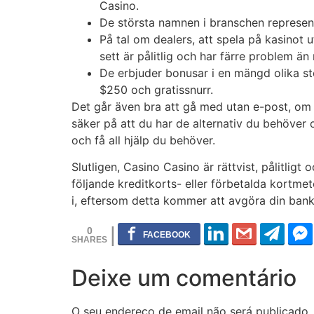
Casino.
De största namnen i branschen represent
På tal om dealers, att spela på kasinot 
sett är pålitlig och har färre problem ä
De erbjuder bonusar i en mängd olika sto
$250 och gratissnurr.
Det går även bra att gå med utan e-post, om
säker på att du har de alternativ du behöver
och få all hjälp du behöver.
Slutligen, Casino Casino är rättvist, pålitli
följande kreditkorts- eller förbetalda kortm
i, eftersom detta kommer att avgöra din ban
0
Deixe um comentário
O seu endereço de email não será publicado.