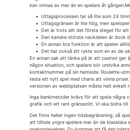
kan vinnas av mer än en spelare åt gången.Men
Uttagsprocessen tar så lite som 24 timm
Uttagsgränsen är lite hög, men spelopera
Det är trots allt det första steget för att 
Den kanske största nackdelen är dock 
En annan bra funktion är att spelen allti
Det har också ett rykte som en av de sä
En annan sak att tänka på är att casinot ger ä
någon situation, och spelare bör undvika ann
kontaktnummer på sin hemsida. Roulette-utman
testa ett nytt spel med chans att vinna prise
versionen av webbplatsen måste helt enkelt re
Inga bankmetoder krävs för att spela några cas
grafik och ett rent gränssnitt. Vi ska bidra til
Det finns heller ingen tidsbegränsning, så s
att tilltala yngre spelare mer än de klassiska 
spelupplevelsen. Du kommer att få den bästa p