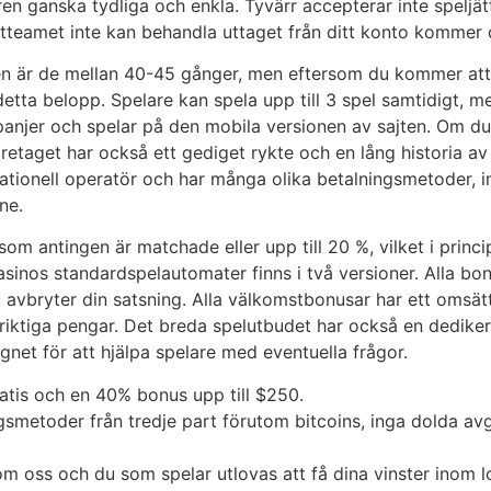
 ganska tydliga och enkla. Tyvärr accepterar inte speljätt
eamet inte kan behandla uttaget från ditt konto kommer de 
ven är de mellan 40-45 gånger, men eftersom du kommer at
 detta belopp. Spelare kan spela upp till 3 spel samtidigt, 
anjer och spelar på den mobila versionen av sajten. Om du
Företaget har också ett gediget rykte och en lång historia 
tionell operatör och har många olika betalningsmetoder, ink
ne.
som antingen är matchade eller upp till 20 %, vilket i prin
sinos standardspelautomater finns i två versioner. Alla bonu
avbryter din satsning. Alla välkomstbonusar har ett omsätt
riktiga pengar. Det breda spelutbudet har också en dediker
gnet för att hjälpa spelare med eventuella frågor.
ratis och en 40% bonus upp till $250.
gsmetoder från tredje part förutom bitcoins, inga dolda avgi
m oss och du som spelar utlovas att få dina vinster inom lo