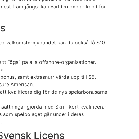
e mest framgångsrika i världen och är känd för
ns
 med välkomsterbjudandet kan du också få $10
tt “öga” på alla offshore-organisationer.
e.
onus, samt extrasnurr värda upp till $5.
osure American.
tt kvalificera dig för de nya spelarbonusarna
sättningar gjorda med Skrill-kort kvalificerar
ns som spelbolaget går under i deras
.
 Svensk Licens