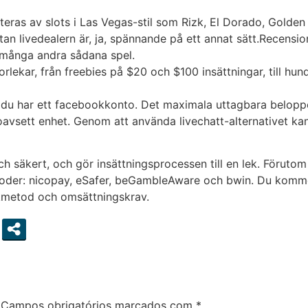
eras av slots i Las Vegas-stil som Rizk, El Dorado, Golde
utan livedealern är, ja, spännande på ett annat sätt.Recens
n många andra sådana spel.
rlekar, från freebies på $20 och $100 insättningar, till hun
 du har ett facebookkonto. Det maximala uttagbara belopp
 oavsett enhet. Genom att använda livechatt-alternativet ka
gt och säkert, och gör insättningsprocessen till en lek. För
etoder: nicopay, eSafer, beGambleAware och bwin. Du kommer
kmetod och omsättningskrav.
Campos obrigatórios marcados com
*