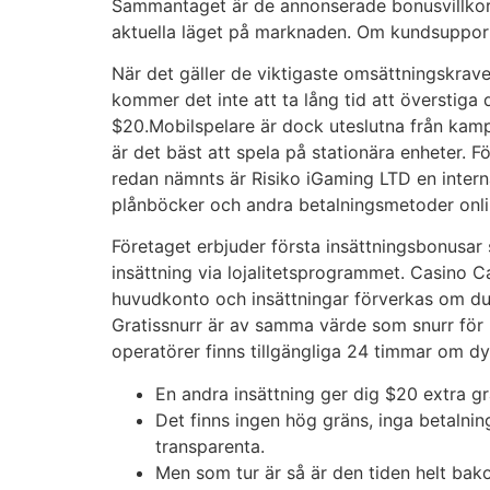
Sammantaget är de annonserade bonusvillkoren
aktuella läget på marknaden. Om kundsupportt
När det gäller de viktigaste omsättningskra
kommer det inte att ta lång tid att överstiga
$20.Mobilspelare är dock uteslutna från kamp
är det bäst att spela på stationära enheter. 
redan nämnts är Risiko iGaming LTD en interna
plånböcker och andra betalningsmetoder onli
Företaget erbjuder första insättningsbonusar 
insättning via lojalitetsprogrammet. Casino Ca
huvudkonto och insättningar förverkas om du 
Gratissnurr är av samma värde som snurr för 
operatörer finns tillgängliga 24 timmar om dy
En andra insättning ger dig $20 extra g
Det finns ingen hög gräns, inga betalnin
transparenta.
Men som tur är så är den tiden helt bako