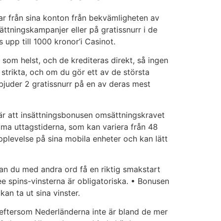
gar från sina konton från bekvämligheten av
ättningskampanjer eller på gratissnurr i de
 upp till 1000 kronor’i Casinot.
 som helst, och de krediteras direkt, så ingen
 strikta, och om du gör ett av de största
bjuder 2 gratissnurr på en av deras mest
ak är att insättningsbonusen omsättningskravet
amma uttagstiderna, som kan variera från 48
plevelse på sina mobila enheter och kan lätt
 kan du med andra ord få en riktig smakstart
e spins-vinsterna är obligatoriska. • Bonusen
an ta ut sina vinster.
on, eftersom Nederländerna inte är bland de mer