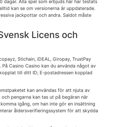
 dagar. Alla spel som erbjuds här har testats
alltid kan se om versionerna är uppdaterade.
gressiva jackpottar och andra. Saldot måste
Svensk Licens och
copayz, Stichain, iDEAL, Giropay, TrustPay
a. På Casino Casino kan du använda något av
kopplat till ditt ID; E-postadressen kopplad
komstpaketet kan användas för att njuta av
nto, och pengarna kan tas ut på begäran när
n komma igång, om han inte gör en insättning
nterar åldersverifieringssystem för att skydda