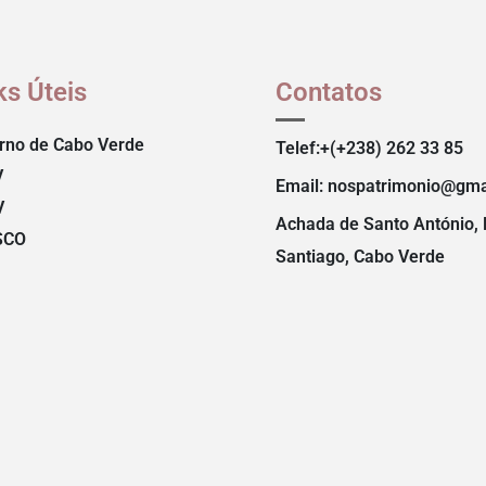
ks Úteis
Contatos
rno de Cabo Verde
Telef:+(+238) 262 33 85
V
Email: nospatrimonio@gma
V
Achada de Santo António, 
SCO
Santiago, Cabo Verde