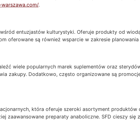
dy-warszawa.com/
.
e wśród entuzjastów kulturystyki. Oferuje produkty od wi
om oferowane są również wsparcie w zakresie planowania s
leźć wiele popularnych marek suplementów oraz sterydów.
łatwia zakupy. Dodatkowo, często organizowane są promocj
tacjonarnych, która oferuje szeroki asortyment produktów
ej zaawansowane preparaty anaboliczne. SFD cieszy się za