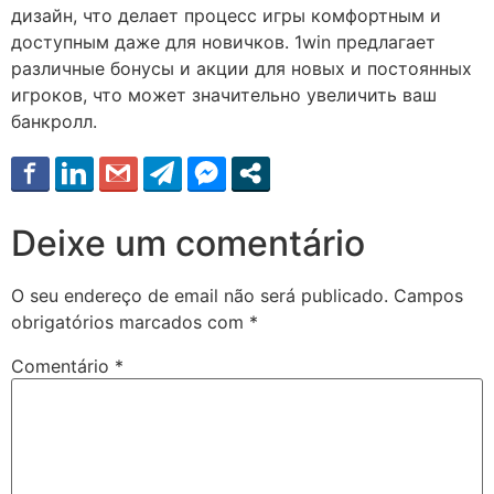
дизайн, что делает процесс игры комфортным и
доступным даже для новичков. 1win предлагает
различные бонусы и акции для новых и постоянных
игроков, что может значительно увеличить ваш
банкролл.
Deixe um comentário
O seu endereço de email não será publicado.
Campos
obrigatórios marcados com
*
Comentário
*