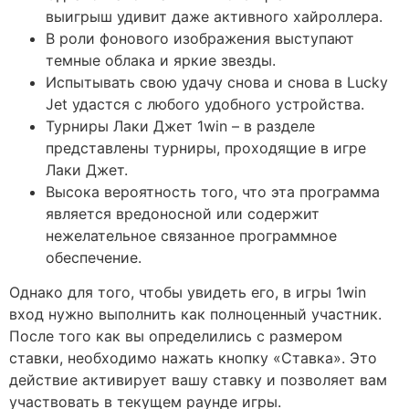
выигрыш удивит даже активного хайроллера.
В роли фонового изображения выступают
темные облака и яркие звезды.
Испытывать свою удачу снова и снова в Lucky
Jet удастся с любого удобного устройства.
Турниры Лаки Джет 1win – в разделе
представлены турниры, проходящие в игре
Лаки Джет.
Высока вероятность того, что эта программа
является вредоносной или содержит
нежелательное связанное программное
обеспечение.
Однако для того, чтобы увидеть его, в игры 1win
вход нужно выполнить как полноценный участник.
После того как вы определились с размером
ставки, необходимо нажать кнопку «Ставка». Это
действие активирует вашу ставку и позволяет вам
участвовать в текущем раунде игры.