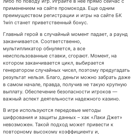
либо по поводу игр. Играйте в нее прямо сейчас с
применением на сайте промокода. Еще одним
преимуществом регистрации и игры на сайте БК
1win станет приветственный бонус.
Главный герой в случайный момент падает, а раунд
заканчивается. Соответственно,
мультипликатор обнуляется, а все
неиспользованные ставки, сгорают. Момент, на
котором заканчивается цикл, выбирается
генератором случайных чисел, поэтому предугадать
результат нельзя. Благо, деньги можно забрать даже
в самом начале, правда, получив не такую крупную
выплату. Обеспечение безопасности игроков —
важный аспект деятельности надежного казино.
В игре используются передовые методы
шифрования и защиты данных – хак «Лаки Джет»
невозможен. Такой подход может привести к
повторному высокому коэффициенту и,