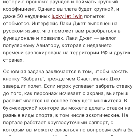
историю прошлых раундов и поймать крупный
коэффициент. Однако выплата будет крупной, и
даже 50 неудачных
lucky jet 1win
попыток
отобьются. Интерфейс Лаки Джет выполнен на
русском языке, что поможет вам разобраться в
функционале и правилах. Лаки Джет — аналог
популярному Авиатору, которая с недавнего
времени заблокирована на территории РФ и других
странах.
Основная задача заключается в том, чтобы нажать
кнопку “Забрать”, прежде чем Счастливчик Джо
завершит полет. Если игрок успевает забрать ставку
до того, как персонаж исчезает с экрана, выигрыш
рассчитывается на основе текущего множителя. В
букмекерской конторе вы можете делать ставки на
разные виды спорта, в том числе экзотические. На
портале работает круглосуточный саппорт, с
которым вы можете связаться по вопросам сайта бк