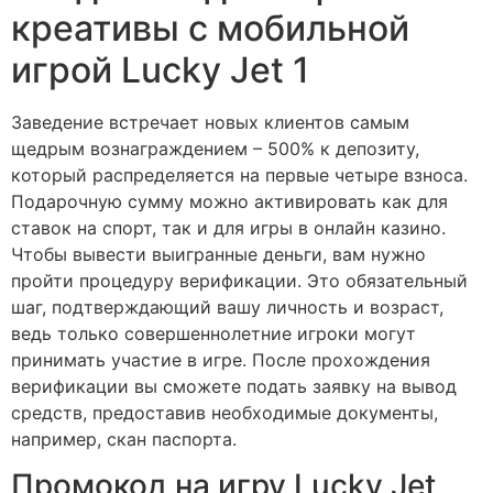
креативы с мобильной
игрой Lucky Jet 1
Заведение встречает новых клиентов самым
щедрым вознаграждением – 500% к депозиту,
который распределяется на первые четыре взноса.
Подарочную сумму можно активировать как для
ставок на спорт, так и для игры в онлайн казино.
Чтобы вывести выигранные деньги, вам нужно
пройти процедуру верификации. Это обязательный
шаг, подтверждающий вашу личность и возраст,
ведь только совершеннолетние игроки могут
принимать участие в игре. После прохождения
верификации вы сможете подать заявку на вывод
средств, предоставив необходимые документы,
например, скан паспорта.
Промокод на игру Lucky Jet