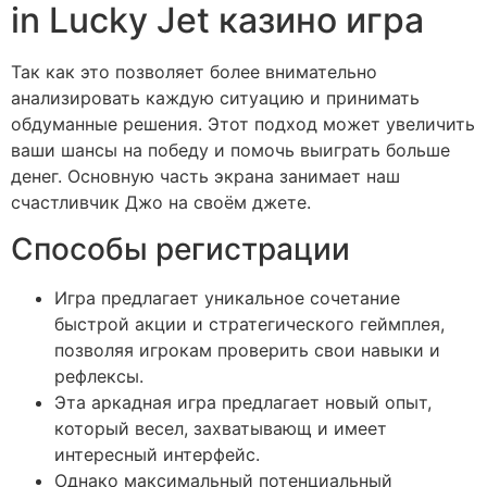
in Lucky Jet казино игра
Так как это позволяет более внимательно
анализировать каждую ситуацию и принимать
обдуманные решения. Этот подход может увеличить
ваши шансы на победу и помочь выиграть больше
денег. Основную часть экрана занимает наш
счастливчик Джо на своём джете.
Способы регистрации
Игра предлагает уникальное сочетание
быстрой акции и стратегического геймплея,
позволяя игрокам проверить свои навыки и
рефлексы.
Эта аркадная игра предлагает новый опыт,
который весел, захватывающ и имеет
интересный интерфейс.
Однако максимальный потенциальный