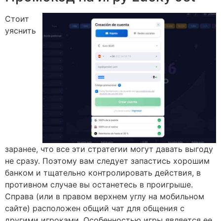
Стоит
уяснить
заранее, что все эти стратегии могут давать выгоду
не сразу. Поэтому вам следует запастись хорошим
банком и тщательно контролировать действия, в
противном случае вы останетесь в проигрыше.
Справа (или в правом верхнем углу на мобильном
сайте) расположен общий чат для общения с
другими игроками. Особенностью игры является ее