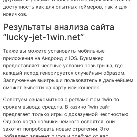
доступность как для опытных геймеров, так и для
новичков.
Результаты анализа сайта
“lucky-jet-1win.net”
Также вы можете установить мобильные
приложения на Андроид и iOS. Букмекер
предоставляет честные условия розыгрыша, где
каждый исход генерируется случайным образом.
Заслуженные выигрыши пользователь в дальнейшем
сможет вывести на карту или кошелек.
Советуем ознакомиться с регламентом 1win по
срокам вывода средств. В казино 1win сайт
предлагает только игры с доказуемой честностью.
Однако когда новички немного освоятся, они
захотят попробовать новые стратегии. Это
добавляет элемент риска и требует от вас