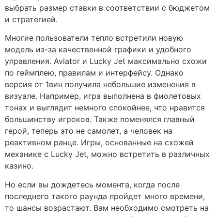
выбрать размер ставки в соответствии с бюджетом
и стратегией.
Многие пользователи тепло встретили новую
модель из-за качественной графики и удобного
управления. Aviator и Lucky Jet максимально схожи
по геймплею, правилам и интерфейсу. Однако
версия от 1вин получила небольшие изменения в
визуале. Например, игра выполнена в фиолетовых
тонах и выглядит немного спокойнее, что нравится
большинству игроков. Также поменялся главный
герой, теперь это не самолет, а человек на
реактивном ранце. Игры, основанные на схожей
механике с Lucky Jet, можно встретить в различных
казино.
Но если вы дождетесь момента, когда после
последнего такого раунда пройдет много времени,
то шансы возрастают. Вам необходимо смотреть на