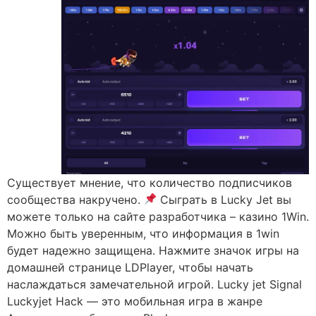
Существует мнение, что количество подписчиков
сообщества накручено.
Сыграть в Lucky Jet вы
можете только на сайте разработчика – казино 1Win.
Можно быть уверенным, что информация в 1win
будет надежно защищена. Нажмите значок игры на
домашней странице LDPlayer, чтобы начать
наслаждаться замечательной игрой. Lucky jet Signal
Luckyjet Hack — это мобильная игра в жанре