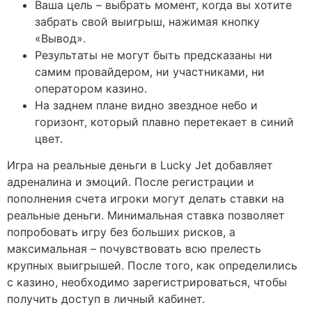
Ваша цель – выбрать момент, когда вы хотите
забрать свой выигрыш, нажимая кнопку
«Вывод».
Результаты не могут быть предсказаны ни
самим провайдером, ни участниками, ни
оператором казино.
На заднем плане видно звездное небо и
горизонт, который плавно перетекает в синий
цвет.
Игра на реальные деньги в Lucky Jet добавляет
адреналина и эмоций. После регистрации и
пополнения счета игроки могут делать ставки на
реальные деньги. Минимальная ставка позволяет
попробовать игру без больших рисков, а
максимальная – почувствовать всю прелесть
крупных выигрышей. После того, как определились
с казино, необходимо зарегистрироваться, чтобы
получить доступ в личный кабинет.