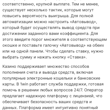
соответственно, крупной выплате. Тем не менее,
существует несколько тактик, которые могут
повысить вероятность выигрыша. Для полной
автоматизации можно настроить «Автовывод»,
который будет осуществлять вывод средств при
достижении заданного вами коэффициента. Для
этого введите порог множителя в соответствующем
окошке и поставьте галочку «Автовывод» на обеих
или на одной панели. Чтобы сделать ставку, нужно
выбрать сумму и нажать кнопку «Ставка».
Казино поддерживает множество способов
пополнения счета и вывода средств, включая
популярные электронные кошельки и банковские
карты. В 1win работает служба поддержки, готовая
помочь в решении любых вопросов 24/7. Оператор
предлагает надежную платформу с лицензией, что
обеспечивает безопасность ваших средств и
данных. Платформа имеет интуитивно понятный