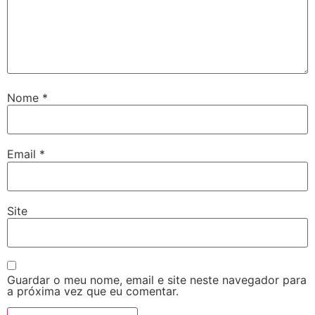
Nome
*
Email
*
Site
Guardar o meu nome, email e site neste navegador para
a próxima vez que eu comentar.