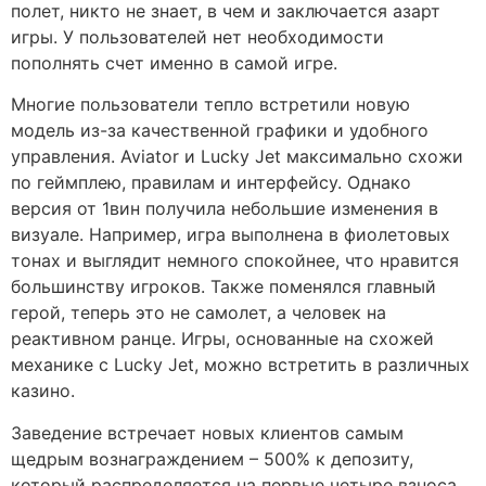
полет, никто не знает, в чем и заключается азарт
игры. У пользователей нет необходимости
пополнять счет именно в самой игре.
Многие пользователи тепло встретили новую
модель из-за качественной графики и удобного
управления. Aviator и Lucky Jet максимально схожи
по геймплею, правилам и интерфейсу. Однако
версия от 1вин получила небольшие изменения в
визуале. Например, игра выполнена в фиолетовых
тонах и выглядит немного спокойнее, что нравится
большинству игроков. Также поменялся главный
герой, теперь это не самолет, а человек на
реактивном ранце. Игры, основанные на схожей
механике с Lucky Jet, можно встретить в различных
казино.
Заведение встречает новых клиентов самым
щедрым вознаграждением – 500% к депозиту,
который распределяется на первые четыре взноса.