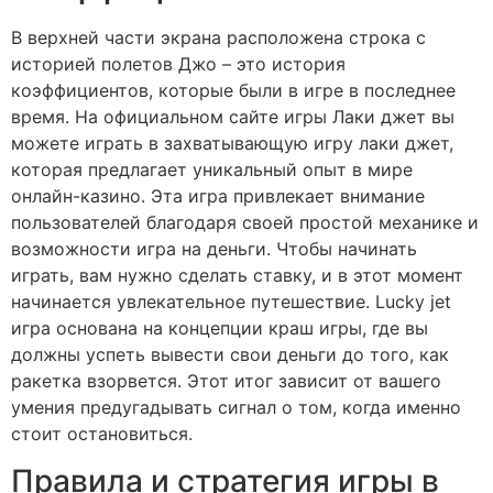
В верхней части экрана расположена строка с
историей полетов Джо – это история
коэффициентов, которые были в игре в последнее
время. На официальном сайте игры Лаки джет вы
можете играть в захватывающую игру лаки джет,
которая предлагает уникальный опыт в мире
онлайн-казино. Эта игра привлекает внимание
пользователей благодаря своей простой механике и
возможности игра на деньги. Чтобы начинать
играть, вам нужно сделать ставку, и в этот момент
начинается увлекательное путешествие. Lucky jet
игра основана на концепции краш игры, где вы
должны успеть вывести свои деньги до того, как
ракетка взорвется. Этот итог зависит от вашего
умения предугадывать сигнал о том, когда именно
стоит остановиться.
Правила и стратегия игры в