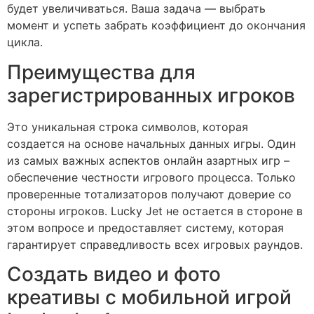
будет увеличиваться. Ваша задача — выбрать
момент и успеть забрать коэффициент до окончания
цикла.
Преимущества для
зарегистрированных игроков
Это уникальная строка символов, которая
создается на основе начальных данных игры. Один
из самых важных аспектов онлайн азартных игр –
обеспечение честности игрового процесса. Только
проверенные тотализаторов получают доверие со
стороны игроков. Lucky Jet не остается в стороне в
этом вопросе и предоставляет систему, которая
гарантирует справедливость всех игровых раундов.
Создать видео и фото
креативы с мобильной игрой