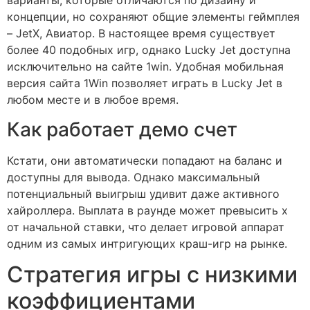
варианты, которые отличаются по дизайну и
концепции, но сохраняют общие элементы геймплея
– JetX, Авиатор. В настоящее время существует
более 40 подобных игр, однако Lucky Jet доступна
исключительно на сайте 1win. Удобная мобильная
версия сайта 1Win позволяет играть в Lucky Jet в
любом месте и в любое время.
Как работает демо счет
Кстати, они автоматически попадают на баланс и
доступны для вывода. Однако максимальный
потенциальный выигрыш удивит даже активного
хайроллера. Выплата в раунде может превысить x
от начальной ставки, что делает игровой аппарат
одним из самых интригующих краш-игр на рынке.
Стратегия игры с низкими
коэффициентами