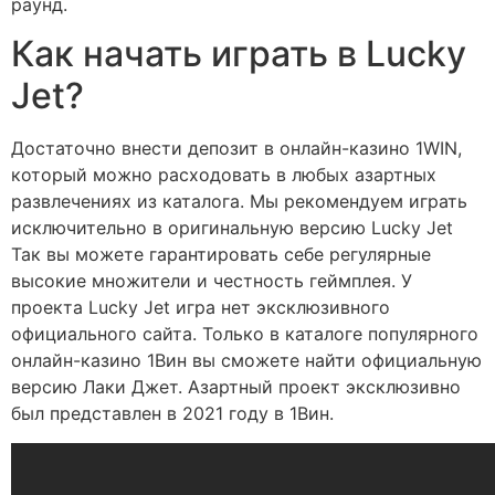
раунд.
Как начать играть в Lucky
Jet?
Достаточно внести депозит в онлайн-казино 1WIN,
который можно расходовать в любых азартных
развлечениях из каталога. Мы рекомендуем играть
исключительно в оригинальную версию Lucky Jet
Так вы можете гарантировать себе регулярные
высокие множители и честность геймплея. У
проекта Lucky Jet игра нет эксклюзивного
официального сайта. Только в каталоге популярного
онлайн-казино 1Вин вы сможете найти официальную
версию Лаки Джет. Азартный проект эксклюзивно
был представлен в 2021 году в 1Вин.