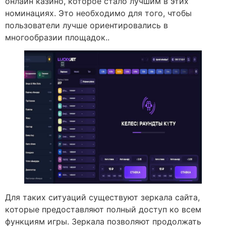
онлайн казино, которое стало лучшим в этих
номинациях. Это необходимо для того, чтобы
пользователи лучше ориентировались в
многообразии площадок..
Для таких ситуаций существуют зеркала сайта,
которые предоставляют полный доступ ко всем
функциям игры. Зеркала позволяют продолжать