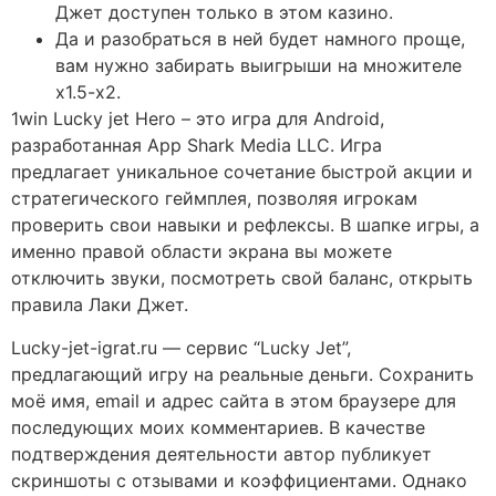
Джет доступен только в этом казино.
Да и разобраться в ней будет намного проще,
вам нужно забирать выигрыши на множителе
x1.5-x2.
1win Lucky jet Hero – это игра для Android,
разработанная App Shark Media LLC. Игра
предлагает уникальное сочетание быстрой акции и
стратегического геймплея, позволяя игрокам
проверить свои навыки и рефлексы. В шапке игры, а
именно правой области экрана вы можете
отключить звуки, посмотреть свой баланс, открыть
правила Лаки Джет.
Lucky-jet-igrat.ru — сервис “Lucky Jet”,
предлагающий игру на реальные деньги. Сохранить
моё имя, email и адрес сайта в этом браузере для
последующих моих комментариев. В качестве
подтверждения деятельности автор публикует
скриншоты с отзывами и коэффициентами. Однако