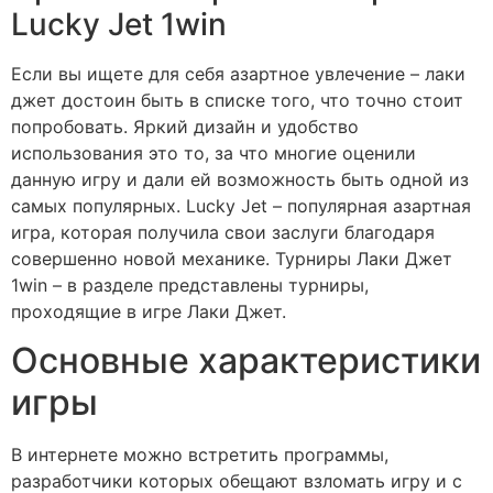
Lucky Jet 1win
Если вы ищете для себя азартное увлечение – лаки
джет достоин быть в списке того, что точно стоит
попробовать. Яркий дизайн и удобство
использования это то, за что многие оценили
данную игру и дали ей возможность быть одной из
самых популярных. Lucky Jet – популярная азартная
игра, которая получила свои заслуги благодаря
совершенно новой механике. Турниры Лаки Джет
1win – в разделе представлены турниры,
проходящие в игре Лаки Джет.
Основные характеристики
игры
В интернете можно встретить программы,
разработчики которых обещают взломать игру и с