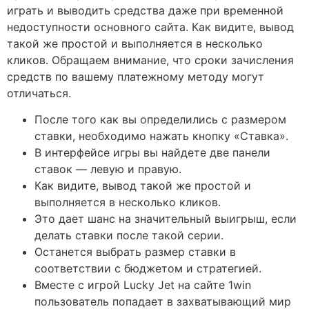
играть и выводить средства даже при временной
недоступности основного сайта. Как видите, вывод
такой же простой и выполняется в несколько
кликов. Обращаем внимание, что сроки зачисления
средств по вашему платежному методу могут
отличаться.
После того как вы определились с размером
ставки, необходимо нажать кнопку «Ставка».
В интерфейсе игры вы найдете две панели
ставок — левую и правую.
Как видите, вывод такой же простой и
выполняется в несколько кликов.
Это дает шанс на значительный выигрыш, если
делать ставки после такой серии.
Останется выбрать размер ставки в
соответствии с бюджетом и стратегией.
Вместе с игрой Lucky Jet на сайте 1win
пользователь попадает в захватывающий мир