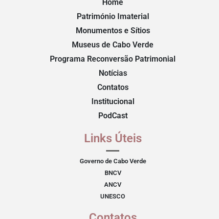
Home
Património Imaterial
Monumentos e Sítios
Museus de Cabo Verde
Programa Reconversão Patrimonial
Notícias
Contatos
Institucional
PodCast
Links Úteis
Governo de Cabo Verde
BNCV
ANCV
UNESCO
Contatos