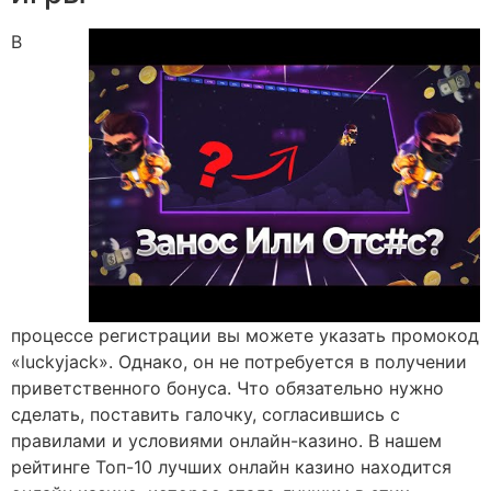
В
процессе регистрации вы можете указать промокод
«luckyjack». Однако, он не потребуется в получении
приветственного бонуса. Что обязательно нужно
сделать, поставить галочку, согласившись с
правилами и условиями онлайн-казино. В нашем
рейтинге Топ-10 лучших онлайн казино находится