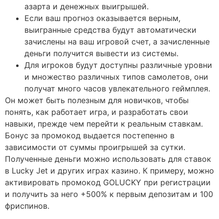
азарта и денежных выигрышей.
Если ваш прогноз оказывается верным,
выигранные средства будут автоматически
зачислены на ваш игровой счет, а зачисленные
деньги получится вывести из системы.
Для игроков будут доступны различные уровни
и множество различных типов самолетов, они
получат много часов увлекательного геймплея.
Он может быть полезным для новичков, чтобы
понять, как работает игра, и разработать свои
навыки, прежде чем перейти к реальным ставкам.
Бонус за промокод выдается постепенно в
зависимости от суммы проигрышей за сутки.
Полученные деньги можно использовать для ставок
в Lucky Jet и других играх казино. К примеру, можно
активировать промокод GOLUCKY при регистрации
и получить за него +500% к первым депозитам и 100
фриспинов.