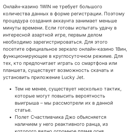
Онлайн-казино 1WIN не требует большого
количества данных в форме регистрации. Поэтому
процедура создания аккаунта занимает меньше
минуты времени. Если готовы испытать удачу в
интересной азартной игре, первым делом
необходимо зарегистрироваться. Для этого
посетите официальное зеркало онлайн-казино 1Вин,
функционирующее в круглосуточном режиме. Для
тех, кто предпочитает играть со смартфона или
планшета, существует возможность скачать и
установить приложение Lucky Jet.
Тем не менее, существует несколько тактик,
которые могут повысить вероятность
выигрыша – мы рассмотрели их в данной
статье.
Полет Счастливчика Джо объясняется
наличием у него реактивного ранца, из
которого видно огромное пламя огня.