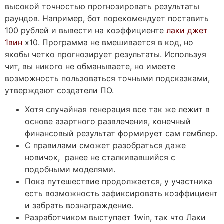
высокой точностью прогнозировать результаты
раундов. Например, бот порекомендует поставить
100 рублей и вывести на коэффициенте
лаки джет
1вин
х10. Программа не вмешивается в код, но
якобы четко прогнозирует результаты. Используя
чит, вы никого не обманываете, но имеете
возможность пользоваться точными подсказками,
утверждают создатели ПО.
Хотя случайная генерация все так же лежит в
основе азартного развлечения, конечный
финансовый результат формирует сам гемблер.
С правилами сможет разобраться даже
новичок, ранее не сталкивавшийся с
подобными моделями.
Пока путешествие продолжается, у участника
есть возможность зафиксировать коэффициент
и забрать вознаграждение.
Разработчиком выступает 1win, так что Лаки