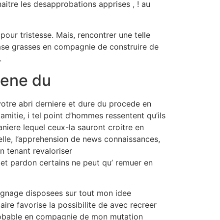
naitre les desapprobations apprises , ! au
ur tristesse. Mais, rencontrer une telle
base grasses en compagnie de construire de
.
gene du
otre abri derniere et dure du procede en
mitie, i tel point d’hommes ressentent qu’ils
aniere lequel ceux-la sauront croitre en
elle, l’apprehension de news connaissances,
n tenant revaloriser
l et pardon certains ne peut qu’ remuer en
oignage disposees sur tout mon idee
aire favorise la possibilite de avec recreer
 probable en compagnie de mon mutation