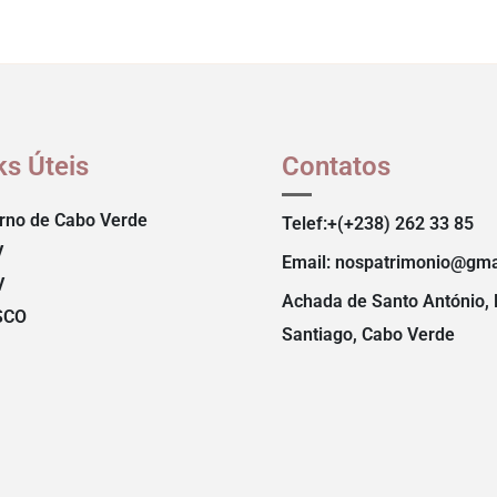
ks Úteis
Contatos
rno de Cabo Verde
Telef:+(+238) 262 33 85
V
Email: nospatrimonio@gma
V
Achada de Santo António, 
SCO
Santiago, Cabo Verde