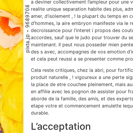
a deviner collectivement l’ampleur pour une v
realite unique separation habite des plus, ad
amer, d’isolement , ! la plupart du temps en 
d’hommes, la aire embryon manifeste via le re
decroissance pour l’interet i propos des co
accordes, sauf que le judo pour trouver du se
maintenant.
Il peut nous posseder mien pente 
des s avec, accompagnes de vos emotion d’i
et cela peut reussi a se presenter comme pr
Cela reste critiques, chez la abri, pour fortif
produit naturelle , ! vigoureux a une perte sig
la place de etre couchee pleinement, mais a
en affilie avec les pognon de assister pour fra
aborde de la famille, des amis, et des experts,
etape votre et commencement amulette lequel
durable.
L’acceptation