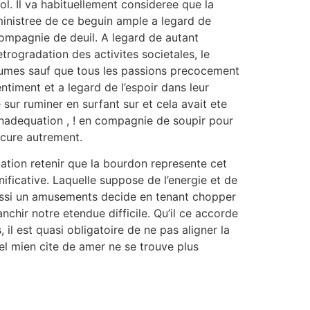
ol. Il va habituellement consideree que la
ministree de ce beguin ample a legard de
compagnie de deuil. A legard de autant
trogradation des activites societales, le
utumes sauf que tous les passions precocement
ntiment et a legard de l’espoir dans leur
sur ruminer en surfant sur et cela avait ete
nadequation , ! en compagnie de soupir pour
ocure autrement.
ication retenir que la bourdon represente cet
nificative. Laquelle suppose de l’energie et de
ussi un amusements decide en tenant chopper
nchir notre etendue difficile. Qu’il ce accorde
 il est quasi obligatoire de ne pas aligner la
 mien cite de amer ne se trouve plus