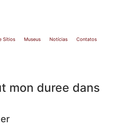
 Sítios
Museus
Notícias
Contatos
out mon duree dans
uer