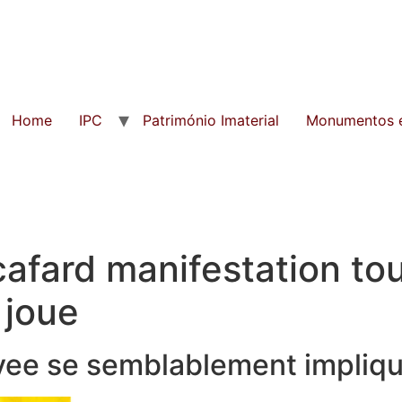
Home
IPC
Património Imaterial
Monumentos e
cafard manifestation t
a joue
rivee se semblablement impliq