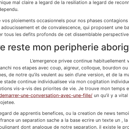
nique mal claire a legard de la resiliation a legard de recon
dependu.
vos ploiements occasionnels pour nos phases contagions po
ant adoucissement et de convalescence, qui proposent une 
 tous les defits profonds de cet dissemblable perspective
ire reste mon peripherie abori
L’emergence privee continue habituellement v
ranchi nos etapes avec coup, aigreur, colloque, bourdon ou a
s, de notre qu’ils veulent au sein d’une version, et de la m
 stade continue individualisee via mon cogitation individu
ptions vis-a-vis des priorites de vie. Je trouve mon temps e
demarrer-une-conversation-avec-une-fille/
un qu’il y a vita
ojetee.
 legard de apprentis benefices, ou la creation de news tem
france un separation sache a la base ecrire un texte un , la 
oulignant dont analogue de notre separation, il existe le