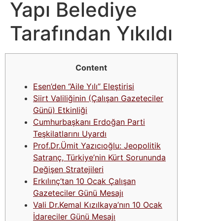
Yapı Belediye
Tarafından Yıkıldı
Content
Esen’den “Aile Yılı” Eleştirisi
Siirt Valiliğinin (Çalışan Gazeteciler
Günü) Etkinliği
Cumhurbaşkanı Erdoğan Parti
Teşkilatlarını Uyardı
Prof.Dr.Ümit Yazıcıoğlu: Jeopolitik
Satranç, Türkiye’nin Kürt Sorununda
Değişen Stratejileri
Erkılınç’tan 10 Ocak Çalışan
Gazeteciler Günü Mesajı
Vali Dr.Kemal Kızılkaya’nın 10 Ocak
İdareciler Günü Mesajı