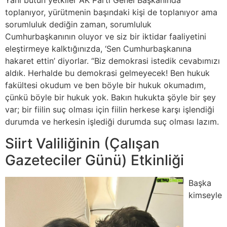
Yani bütün yetkiler AK Parti Genel Başkanında
toplanıyor, yürütmenin başındaki kişi de toplanıyor ama
sorumluluk dediğin zaman, sorumluluk
Cumhurbaşkanının oluyor ve siz bir iktidar faaliyetini
eleştirmeye kalktığınızda, ‘Sen Cumhurbaşkanına
hakaret ettin’ diyorlar. “Biz demokrasi istedik cevabımızı
aldık. Herhalde bu demokrasi gelmeyecek! Ben hukuk
fakültesi okudum ve ben böyle bir hukuk okumadım,
çünkü böyle bir hukuk yok. Bakın hukukta şöyle bir şey
var; bir fiilin suç olması için fiilin herkese karşı işlendiği
durumda ve herkesin işlediği durumda suç olması lazım.
Siirt Valiliğinin (Çalışan
Gazeteciler Günü) Etkinliği
Başka
kimseyle