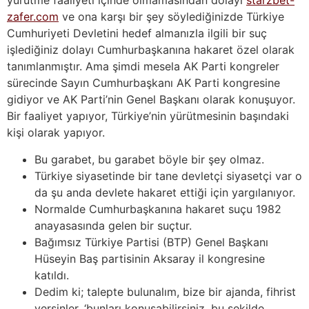
yürütme faaliyeti içinde olmamasından dolayı
starzbet-
zafer.com
ve ona karşı bir şey söylediğinizde Türkiye
Cumhuriyeti Devletini hedef almanızla ilgili bir suç
işlediğiniz dolayı Cumhurbaşkanına hakaret özel olarak
tanımlanmıştır. Ama şimdi mesela AK Parti kongreler
sürecinde Sayın Cumhurbaşkanı AK Parti kongresine
gidiyor ve AK Parti’nin Genel Başkanı olarak konuşuyor.
Bir faaliyet yapıyor, Türkiye’nin yürütmesinin başındaki
kişi olarak yapıyor.
Bu garabet, bu garabet böyle bir şey olmaz.
Türkiye siyasetinde bir tane devletçi siyasetçi var o
da şu anda devlete hakaret ettiği için yargılanıyor.
Normalde Cumhurbaşkanına hakaret suçu 1982
anayasasında gelen bir suçtur.
Bağımsız Türkiye Partisi (BTP) Genel Başkanı
Hüseyin Baş partisinin Aksaray il kongresine
katıldı.
Dedim ki; talepte bulunalım, bize bir ajanda, fihrist
versinler, ‘bunları konuşabilirsiniz, bu şekilde