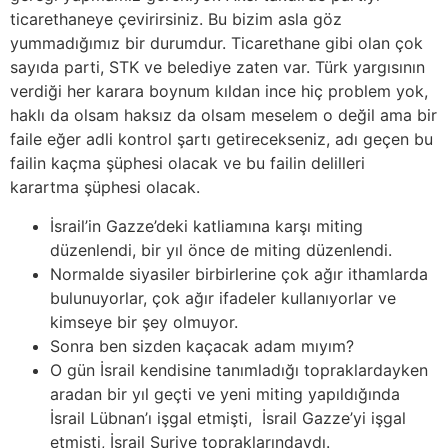
ticarethaneye çevirirsiniz. Bu bizim asla göz
yummadığımız bir durumdur. Ticarethane gibi olan çok
sayıda parti, STK ve belediye zaten var. Türk yargısının
verdiği her karara boynum kıldan ince hiç problem yok,
haklı da olsam haksız da olsam meselem o değil ama bir
faile eğer adli kontrol şartı getirecekseniz, adı geçen bu
failin kaçma şüphesi olacak ve bu failin delilleri
karartma şüphesi olacak.
İsrail’in Gazze’deki katliamına karşı miting
düzenlendi, bir yıl önce de miting düzenlendi.
Normalde siyasiler birbirlerine çok ağır ithamlarda
bulunuyorlar, çok ağır ifadeler kullanıyorlar ve
kimseye bir şey olmuyor.
Sonra ben sizden kaçacak adam mıyım?
O gün İsrail kendisine tanımladığı topraklardayken
aradan bir yıl geçti ve yeni miting yapıldığında
İsrail Lübnan’ı işgal etmişti, İsrail Gazze’yi işgal
etmişti, İsrail Suriye topraklarındaydı.