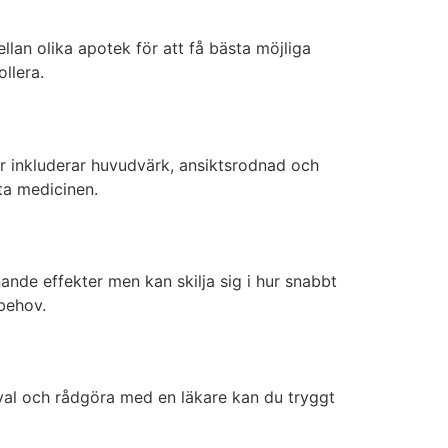
llan olika apotek för att få bästa möjliga
llera.
ar inkluderar huvudvärk, ansiktsrodnad och
ta medicinen.
knande effekter men kan skilja sig i hur snabbt
 behov.
 val och rådgöra med en läkare kan du tryggt