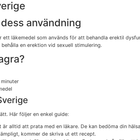
verige
h dess användning
, är ett läkemedel som används för att behandla erektil dysf
 behålla en erektion vid sexuell stimulering.
iagra?
 minuter
medel
Sverige
tt. Här följer en enkel guide:
 är alltid att prata med en läkare. De kan bedöma din hälsa
lämpligt, kommer de skriva ut ett recept.