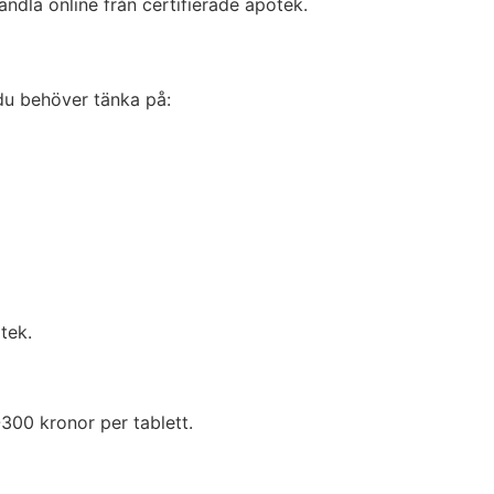
andla online från certifierade apotek.
 du behöver tänka på:
tek.
300 kronor per tablett.