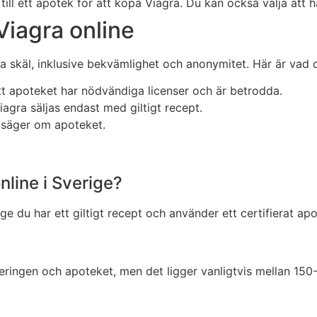
ll ett apotek för att köpa Viagra. Du kan också välja att h
 Viagra online
ka skäl, inklusive bekvämlighet och anonymitet. Här är vad
 att apoteket har nödvändiga licenser och är betrodda.
 Viagra säljas endast med giltigt recept.
 säger om apoteket.
nline i Sverige?
nge du har ett giltigt recept och använder ett certifierat apo
eringen och apoteket, men det ligger vanligtvis mellan 150-