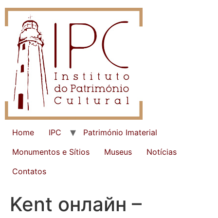
Home
IPC
Património Imaterial
Monumentos e Sítios
Museus
Notícias
Contatos
Kent онлайн –