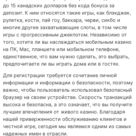
до 15 канадских долларов без кода бонуса за
депозит. К ним относятся такие игры, как блэкджек,
рулетка, кости, пай гоу, баккара, черви, сикбо и
многие другие захватывающие слоты, в том числе
игры с прогрессивным джекпотом. Независимо от
того, хотите ли вы наслаждаться мобильным казино
на ПК, Mac, планшете или мобильном телефоне,
единственное, что вам нужно сделать, это выбрать,
предпочитаете ли вы играть дома или в гостях.
Для регистрации требуется сочетание личной
информации и информации о безопасности, поэтому
важно, чтобы пользователь использовал безопасный
браузер на своем устройстве. Скорость транзакций
высока и безопасна, а это означает, что вы получите
лучшие впечатления от живого казино. Благодаря
нашей приверженности обслуживанию клиентов и
честной игре, сегодня мы являемся одним из самых
надежных имен в отрасли.