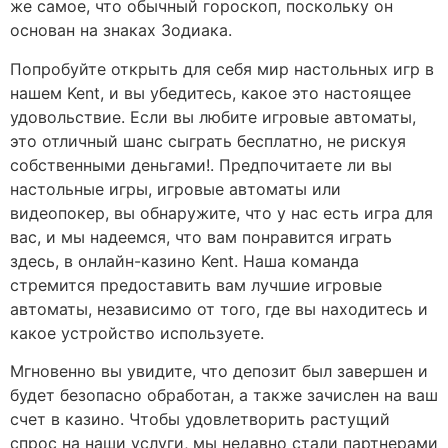
же самое, что обычный гороскоп, поскольку он
основан на знаках Зодиака.
Попробуйте открыть для себя мир настольных игр в
нашем Kent, и вы убедитесь, какое это настоящее
удовольствие. Если вы любите игровые автоматы,
это отличный шанс сыграть бесплатно, не рискуя
собственными деньгами!. Предпочитаете ли вы
настольные игры, игровые автоматы или
видеопокер, вы обнаружите, что у нас есть игра для
вас, и мы надеемся, что вам понравится играть
здесь, в онлайн-казино Kent. Наша команда
стремится предоставить вам лучшие игровые
автоматы, независимо от того, где вы находитесь и
какое устройство используете.
Мгновенно вы увидите, что депозит был завершен и
будет безопасно обработан, а также зачислен на ваш
счет в казино. Чтобы удовлетворить растущий
спрос на наши услуги, мы недавно стали партнерами