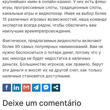
крупнейших имен в онлайн-казино. У них есть флеш-
игры, прогрессивные слоты, традиционные слоты,
канальные игры и видеопокер. Имея на выбор более
15 различных игровых возможностей, наша команда
экспертов всегда рядом, чтобы обеспечить вам
наилучшее времяпрепровождение.
Фактически, предлагаемые видеослоты включают
более 90 самых популярных наименований. Вам не
нужно беспокоиться о потере денег, потому что у
вас никогда не будет недостатка в наличных
деньгах. Большинство игроков, как правило, берут
эти деньги и вносят их на другой счет, как только
наличные становятся доступными.
Deixe um comentário