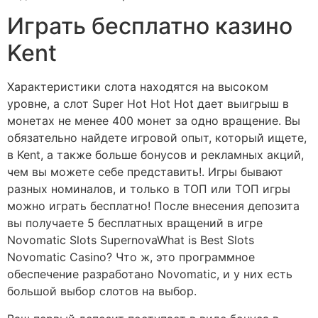
Играть бесплатно казино
Kent
Характеристики слота находятся на высоком
уровне, а слот Super Hot Hot Hot дает выигрыш в
монетах не менее 400 монет за одно вращение. Вы
обязательно найдете игровой опыт, который ищете,
в Kent, а также больше бонусов и рекламных акций,
чем вы можете себе представить!. Игры бывают
разных номиналов, и только в ТОП или ТОП игры
можно играть бесплатно! После внесения депозита
вы получаете 5 бесплатных вращений в игре
Novomatic Slots SupernovaWhat is Best Slots
Novomatic Casino? Что ж, это программное
обеспечение разработано Novomatic, и у них есть
большой выбор слотов на выбор.