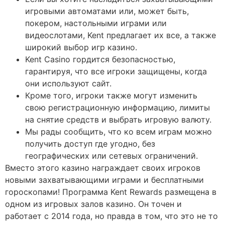
игровыми автоматами или, может быть,
покером, настольными играми или
видеослотами, Kent предлагает их все, а также
широкий выбор игр казино.
Kent Casino гордится безопасностью,
гарантируя, что все игроки защищены, когда
они используют сайт.
Кроме того, игроки также могут изменить
свою регистрационную информацию, лимиты
на снятие средств и выбрать игровую валюту.
Мы рады сообщить, что ко всем играм можно
получить доступ где угодно, без
географических или сетевых ограничений.
Вместо этого казино награждает своих игроков
новыми захватывающими играми и бесплатными
гороскопами! Программа Kent Rewards размещена в
одном из игровых залов казино. Он точен и
работает с 2014 года, но правда в том, что это не то