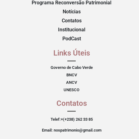
Programa Reconversão Patrimonial
Notícias
Contatos
Institucional
PodCast
Links Úteis
Governo de Cabo Verde
BNCV
ANCV
UNESCO
Contatos
Telef:+(+238) 262 33 85
Email: nospatrimonio@gmail.com