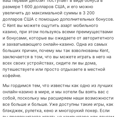
Ваш первый депозит поступает в виде бонуса в
размере 1 600 долларов США, и его можно
увеличить до максимальной суммы в 3 200
долларов США с помощью дополнительных бонусов.
С Kent вы можете ощутить азарт мобильного
казино, при этом пользуясь всеми преимуществами
и бонусами, которые вы ожидаете от авторитетного
и захватывающего онлайн-казино. Одна из самых
больших причин, почему мы так взволнованы Kent,
заключается в том, что вы можете играть в него на
всех своих устройствах, сидите ли вы дома,
путешествуете или просто отдыхаете в местной
кофейне.
Мы гордимся тем, что известны как одно из лучших
онлайн-казино в мире, и мы хотели бы взять вас с
собой, поскольку мы расширяем наши возможности
все больше и больше. Уже доступны такие игры, как
блэкджек, рулетка, кено и многорукий покер. Если
вы предпочитаете играть на компьютере или другом