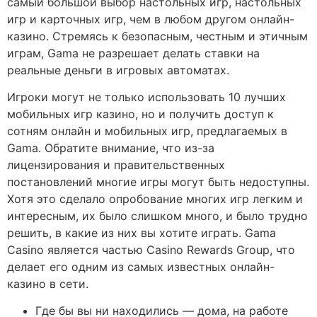
самый большой выбор настольных игр, настольных
игр и карточных игр, чем в любом другом онлайн-
казино. Стремясь к безопасным, честным и этичным
играм, Gama не разрешает делать ставки на
реальные деньги в игровых автоматах.
Игроки могут не только использовать 10 лучших
мобильных игр казино, но и получить доступ к
сотням онлайн и мобильных игр, предлагаемых в
Gama. Обратите внимание, что из-за
лицензирования и правительственных
постановлений многие игры могут быть недоступны.
Хотя это сделало опробование многих игр легким и
интересным, их было слишком много, и было трудно
решить, в какие из них вы хотите играть. Gama
Casino является частью Casino Rewards Group, что
делает его одним из самых известных онлайн-
казино в сети.
Где бы вы ни находились — дома, на работе