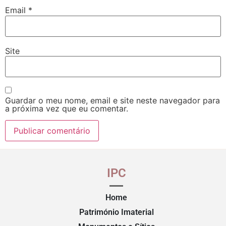
Email
*
Site
Guardar o meu nome, email e site neste navegador para
a próxima vez que eu comentar.
IPC
Home
Património Imaterial