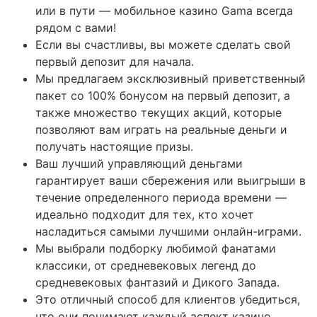
или в пути — мобильное казино Gama всегда
рядом с вами!
Если вы счастливы, вы можете сделать свой
первый депозит для начала.
Мы предлагаем эксклюзивный приветственный
пакет со 100% бонусом на первый депозит, а
также множество текущих акций, которые
позволяют вам играть на реальные деньги и
получать настоящие призы.
Ваш лучший управляющий деньгами
гарантирует ваши сбережения или выигрыши в
течение определенного периода времени —
идеально подходит для тех, кто хочет
насладиться самыми лучшими онлайн-играми.
Мы выбрали подборку любимой фанатами
классики, от средневековых легенд до
средневековых фантазий и Дикого Запада.
Это отличный способ для клиентов убедиться,
что они понимают каждый аспект казино.