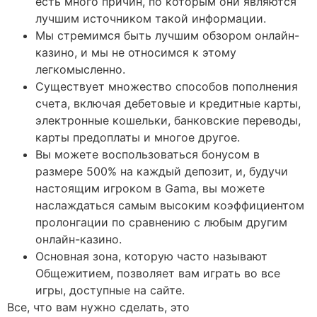
есть много причин, по которым они являются
лучшим источником такой информации.
Мы стремимся быть лучшим обзором онлайн-
казино, и мы не относимся к этому
легкомысленно.
Существует множество способов пополнения
счета, включая дебетовые и кредитные карты,
электронные кошельки, банковские переводы,
карты предоплаты и многое другое.
Вы можете воспользоваться бонусом в
размере 500% на каждый депозит, и, будучи
настоящим игроком в Gama, вы можете
наслаждаться самым высоким коэффициентом
пролонгации по сравнению с любым другим
онлайн-казино.
Основная зона, которую часто называют
Общежитием, позволяет вам играть во все
игры, доступные на сайте.
Все, что вам нужно сделать, это