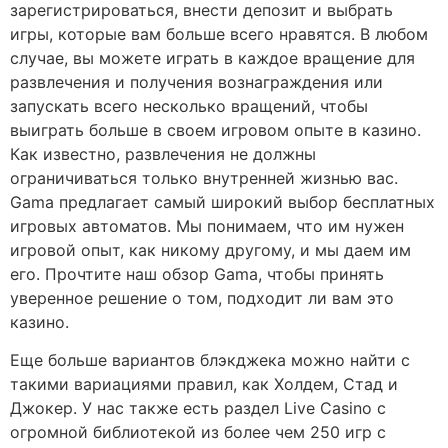
зарегистрироваться, внести депозит и выбрать
игры, которые вам больше всего нравятся. В любом
случае, вы можете играть в каждое вращение для
развлечения и получения вознаграждения или
запускать всего несколько вращений, чтобы
выиграть больше в своем игровом опыте в казино.
Как известно, развлечения не должны
ограничиваться только внутренней жизнью вас.
Gama предлагает самый широкий выбор бесплатных
игровых автоматов. Мы понимаем, что им нужен
игровой опыт, как никому другому, и мы даем им
его. Прочтите наш обзор Gama, чтобы принять
уверенное решение о том, подходит ли вам это
казино.
Еще больше вариантов блэкджека можно найти с
такими вариациями правил, как Холдем, Стад и
Джокер. У нас также есть раздел Live Casino с
огромной библиотекой из более чем 250 игр с