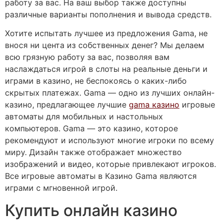
работу за вас. На ваш выбор также доступны
различные варианты пополнения и вывода средств.
Хотите испытать лучшее из предложения Gama, не
внося ни цента из собственных денег? Мы делаем
всю грязную работу за вас, позволяя вам
наслаждаться игрой в слоты на реальные деньги и
играми в казино, не беспокоясь о каких-либо
скрытых платежах. Gama — одно из лучших онлайн-
казино, предлагающее лучшие
gama казино
игровые
автоматы для мобильных и настольных
компьютеров. Gama — это казино, которое
рекомендуют и используют многие игроки по всему
миру. Дизайн также отображает множество
изображений и видео, которые привлекают игроков.
Все игровые автоматы в Казино Gama являются
играми с мгновенной игрой.
Купить онлайн казино