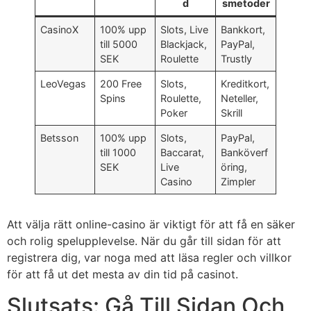
d
smetoder
CasinoX
100% upp
Slots, Live
Bankkort,
till 5000
Blackjack,
PayPal,
SEK
Roulette
Trustly
LeoVegas
200 Free
Slots,
Kreditkort,
Spins
Roulette,
Neteller,
Poker
Skrill
Betsson
100% upp
Slots,
PayPal,
till 1000
Baccarat,
Banköverf
SEK
Live
öring,
Casino
Zimpler
Att välja rätt online-casino är viktigt för att få en säker
och rolig spelupplevelse. När du går till sidan för att
registrera dig, var noga med att läsa regler och villkor
för att få ut det mesta av din tid på casinot.
Slutsats: Gå Till Sidan Och