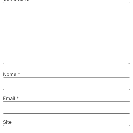
Nome
*
Email
*
Site