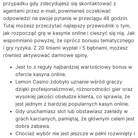
przypadku gdy zdecydujesz się skontaktować z
agentami przez e-mail, powinieneś oczekiwać
odpowiedzi na swoje pytanie w przeciągu 48 godzin.
Tutaj możesz przeczytać najlepszy przewodnik o tym,
jak rozpocząć grę w kasynie online i cieszyć się nią. Jak
wspomniano powyżej, że oprócz bonusu tematycznego
i gry ryzyka. Z 20 liniami wypłat i 5 bębnami, możesz
również aktywować darmowe spiny.
Jest to z reguły najbardziej wartościowy bonus w
ofercie kasyna online.
Lemon Casino zdobyło uznanie wśród graczy
dzięki profesjonalizmowi, różnorodności gier oraz
wysokiej jakości obsłudze klienta, co sprawia, że
jest jednym z bardziej popularnych kasyn online.
Gdy uruchamiasz slot lub obstawiasz zakłady w
grach karcianych, pamiętaj, że głównym celem jest
dobra zabawa.
Chociaż wybór nie jest jeszcze w pełni rozwinięty i