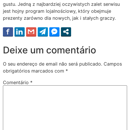
gustu. Jedną z najbardziej oczywistych zalet serwisu
jest hojny program lojalnościowy, który obejmuje
prezenty zarówno dla nowych, jak i stałych graczy.
Deixe um comentário
O seu endereço de email não será publicado.
Campos
obrigatórios marcados com
*
Comentário
*