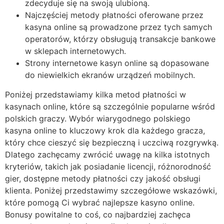
zdecyduje się na swoją ulubioną.
Najczęściej metody płatności oferowane przez
kasyna online są prowadzone przez tych samych
operatorów, którzy obsługują transakcje bankowe
w sklepach internetowych.
Strony internetowe kasyn online są dopasowane
do niewielkich ekranów urządzeń mobilnych.
Poniżej przedstawiamy kilka metod płatności w
kasynach online, które są szczególnie popularne wśród
polskich graczy. Wybór wiarygodnego polskiego
kasyna online to kluczowy krok dla każdego gracza,
który chce cieszyć się bezpieczną i uczciwą rozgrywką.
Dlatego zachęcamy zwrócić uwagę na kilka istotnych
kryteriów, takich jak posiadanie licencji, różnorodność
gier, dostępne metody płatności czy jakość obsługi
klienta. Poniżej przedstawimy szczegółowe wskazówki,
które pomogą Ci wybrać najlepsze kasyno online.
Bonusy powitalne to coś, co najbardziej zachęca