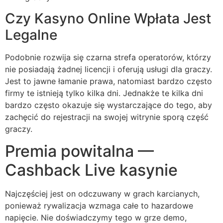
Czy Kasyno Online Wpłata Jest
Legalne
Podobnie rozwija się czarna strefa operatorów, którzy
nie posiadają żadnej licencji i oferują usługi dla graczy.
Jest to jawne łamanie prawa, natomiast bardzo często
firmy te istnieją tylko kilka dni. Jednakże te kilka dni
bardzo często okazuje się wystarczające do tego, aby
zachęcić do rejestracji na swojej witrynie sporą część
graczy.
Premia powitalna —
Cashback Live kasynie
Najczęściej jest on odczuwany w grach karcianych,
ponieważ rywalizacja wzmaga całe to hazardowe
napięcie. Nie doświadczymy tego w grze demo,