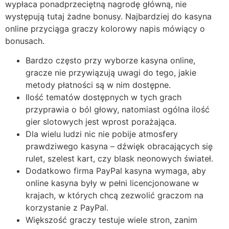
wypłaca ponadprzeciętną nagrodę główną, nie
występują tutaj żadne bonusy. Najbardziej do kasyna
online przyciąga graczy kolorowy napis mówiący o
bonusach.
Bardzo często przy wyborze kasyna online,
gracze nie przywiązują uwagi do tego, jakie
metody płatności są w nim dostępne.
Ilość tematów dostępnych w tych grach
przyprawia o ból głowy, natomiast ogólna ilość
gier slotowych jest wprost porażająca.
Dla wielu ludzi nic nie pobije atmosfery
prawdziwego kasyna – dźwięk obracających się
rulet, szelest kart, czy blask neonowych świateł.
Dodatkowo firma PayPal kasyna wymaga, aby
online kasyna były w pełni licencjonowane w
krajach, w których chcą zezwolić graczom na
korzystanie z PayPal.
Większość graczy testuje wiele stron, zanim