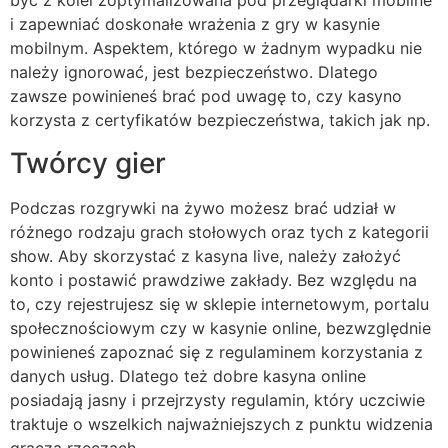
być z kolei zoptymalizowana pod przeglądarki mobilne
i zapewniać doskonałe wrażenia z gry w kasynie
mobilnym. Aspektem, którego w żadnym wypadku nie
należy ignorować, jest bezpieczeństwo. Dlatego
zawsze powinieneś brać pod uwagę to, czy kasyno
korzysta z certyfikatów bezpieczeństwa, takich jak np.
Twórcy gier
Podczas rozgrywki na żywo możesz brać udział w
różnego rodzaju grach stołowych oraz tych z kategorii
show. Aby skorzystać z kasyna live, należy założyć
konto i postawić prawdziwe zakłady. Bez względu na
to, czy rejestrujesz się w sklepie internetowym, portalu
społecznościowym czy w kasynie online, bezwzględnie
powinieneś zapoznać się z regulaminem korzystania z
danych usług. Dlatego też dobre kasyna online
posiadają jasny i przejrzysty regulamin, który uczciwie
traktuje o wszelkich najważniejszych z punktu widzenia
gracza rzeczach.