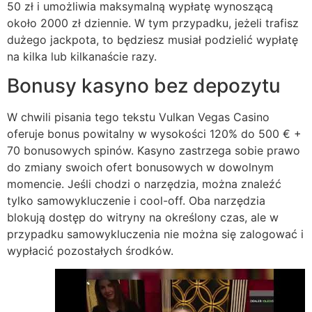
50 zł i umożliwia maksymalną wypłatę wynoszącą
około 2000 zł dziennie. W tym przypadku, jeżeli trafisz
dużego jackpota, to będziesz musiał podzielić wypłatę
na kilka lub kilkanaście razy.
Bonusy kasyno bez depozytu
W chwili pisania tego tekstu Vulkan Vegas Casino
oferuje bonus powitalny w wysokości 120% do 500 € +
70 bonusowych spinów. Kasyno zastrzega sobie prawo
do zmiany swoich ofert bonusowych w dowolnym
momencie. Jeśli chodzi o narzędzia, można znaleźć
tylko samowykluczenie i cool-off. Oba narzędzia
blokują dostęp do witryny na określony czas, ale w
przypadku samowykluczenia nie można się zalogować i
wypłacić pozostałych środków.