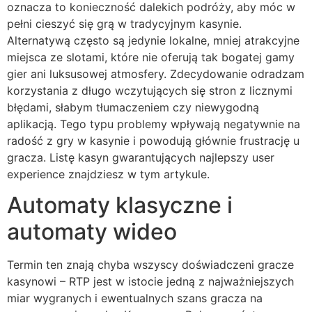
oznacza to konieczność dalekich podróży, aby móc w
pełni cieszyć się grą w tradycyjnym kasynie.
Alternatywą często są jedynie lokalne, mniej atrakcyjne
miejsca ze slotami, które nie oferują tak bogatej gamy
gier ani luksusowej atmosfery. Zdecydowanie odradzam
korzystania z długo wczytujących się stron z licznymi
błędami, słabym tłumaczeniem czy niewygodną
aplikacją. Tego typu problemy wpływają negatywnie na
radość z gry w kasynie i powodują głównie frustrację u
gracza. Listę kasyn gwarantujących najlepszy user
experience znajdziesz w tym artykule.
Automaty klasyczne i
automaty wideo
Termin ten znają chyba wszyscy doświadczeni gracze
kasynowi – RTP jest w istocie jedną z najważniejszych
miar wygranych i ewentualnych szans gracza na