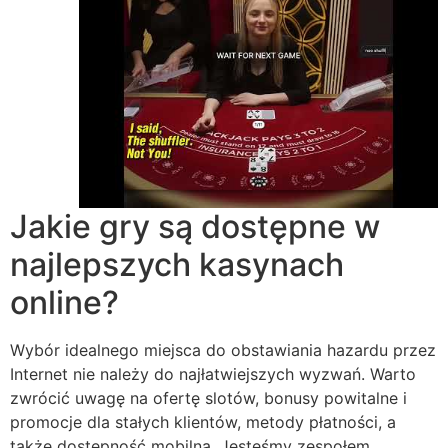
Jakie gry są dostępne w
najlepszych kasynach
online?
Wybór idealnego miejsca do obstawiania hazardu przez
Internet nie należy do najłatwiejszych wyzwań. Warto
zwrócić uwagę na ofertę slotów, bonusy powitalne i
promocje dla stałych klientów, metody płatności, a
także dostępność mobilną. Jesteśmy zespołem