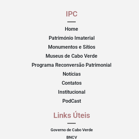
IPC
Home
Património Imaterial
Monumentos e Sítios
Museus de Cabo Verde
Programa Reconversão Patrimonial
Notícias
Contatos
Institucional
PodCast
Links Úteis
Governo de Cabo Verde
BNCV