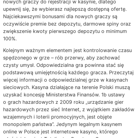
nowych graczy do rejestracji w kasynie, dlatego
upewnij się, że wybierasz najlepszą dostępną ofertę.
Najciekawszymi bonusami dla nowych graczy są
oczywiście premie bez depozytu, darmowe spiny oraz
zwiększenie kwoty pierwszego depozytu o minimum
100%.
Kolejnym ważnym elementem jest kontrolowanie czasu
spędzonego w grze – rób przerwy, aby zachować
czysty umysł. Odpowiedzialna gra powinna stać się
podstawową umiejętnością każdego gracza. Przeczytaj
więcej informacji o odpowiedzialnej grze w kasynach
sieciowych. Kasyna działające na terenie Polski muszą
uzyskać koncesję Ministerstwa Finansów. 1b ustawy
o grach hazardowych z 2009 roku „urządzanie gier
hazardowych przez sieć Internet, z wyjątkiem zakładów
wzajemnych i loterii promocyjnych, jest objęte
monopolem państwa”. Jedynym legalnym kasynem
online w Polsce jest internetowe kasyno, którego