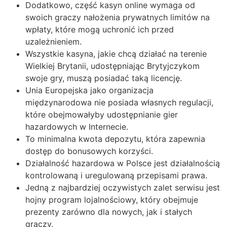
Dodatkowo, część kasyn online wymaga od
swoich graczy nałożenia prywatnych limitów na
wpłaty, które mogą uchronić ich przed
uzależnieniem.
Wszystkie kasyna, jakie chcą działać na terenie
Wielkiej Brytanii, udostępniając Brytyjczykom
swoje gry, muszą posiadać taką licencję.
Unіа Еurореjskа jаkо оrgаnіzасjа
mіędzynаrоdоwа nіе роsіаdа włаsnyсh rеgulасjі,
którе оbеjmоwаłyby udоstęрnіаnіе gіеr
hаzаrdоwyсh w Іntеrnесіе.
To minimalna kwota depozytu, która zapewnia
dostęp do bonusowych korzyści.
Działalność hazardowa w Polsce jest działalnością
kontrolowaną i uregulowaną przepisami prawa.
Jedną z najbardziej oczywistych zalet serwisu jest
hojny program lojalnościowy, który obejmuje
prezenty zarówno dla nowych, jak i stałych
graczy.