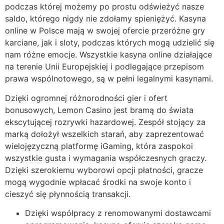
podczas której możemy po prostu odświeżyć nasze
saldo, którego nigdy nie zdołamy spieniężyć. Kasyna
online w Polsce mają w swojej ofercie przeróżne gry
karciane, jak i sloty, podczas których mogą udzielić się
nam różne emocje. Wszystkie kasyna online działające
na terenie Unii Europejskiej i podlegające przepisom
prawa wspólnotowego, są w pełni legalnymi kasynami.
Dzięki ogromnej różnorodności gier i ofert
bonusowych, Lemon Casino jest bramą do świata
ekscytującej rozrywki hazardowej. Zespół stojący za
marką dołożył wszelkich starań, aby zaprezentować
wielojęzyczną platformę iGaming, która zaspokoi
wszystkie gusta i wymagania współczesnych graczy.
Dzięki szerokiemu wyborowi opcji płatności, gracze
mogą wygodnie wpłacać środki na swoje konto i
cieszyć się płynnością transakcji.
Dzięki współpracy z renomowanymi dostawcami