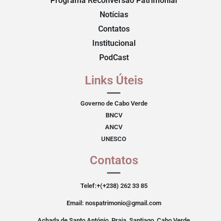
Programa Reconversão Patrimonial
Notícias
Contatos
Institucional
PodCast
Links Úteis
Governo de Cabo Verde
BNCV
ANCV
UNESCO
Contatos
Telef:+(+238) 262 33 85
Email: nospatrimonio@gmail.com
Achada de Santo António, Praia, Santiago, Cabo Verde