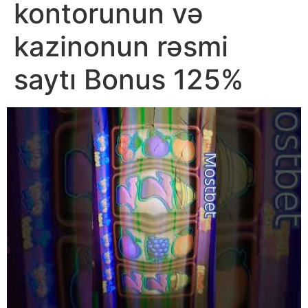
kontorunun və
kazinonun rəsmi
saytı Bonus 125%