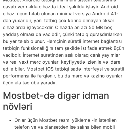
cavab verməklə cihazda ideal şəkildə işləyir. Android
cihazı üçün tələb olunan minimal versiya Android 4.1-
dən yuxarıdır, yəni tətbiq çox köhnə olmayan əksər
cihazlarda işləyəcəkdir. Cihazda ən azı 50 MB boş
yaddaş olması da vacibdir, çünki tətbiq quraşdırılarkən
bu yer tələb olunur. Həmçinin sürətli internet bağlantısı
tətbiqin funksionallığını tam şəkildə istifadə etmək üçün
vacibdir. İnternet sürətindən asılı olaraq canlı yayımlar
və real vaxt mərc oyunları keyfiyyətlə izlənilə və idarə
edilə bilər. Mostbet iOS tətbiqi sadə interfeysi və sürətli
performansı ilə fərqlənir, bu da mərc və kazino oyunları
üçün əla təcrübə yaradır.
Mostbet-də digər idman
növləri
Onlar üçün Mostbet rəsmi yükləmə -in istənilən
telefon və ya planşetdən işə salına bilən mobil