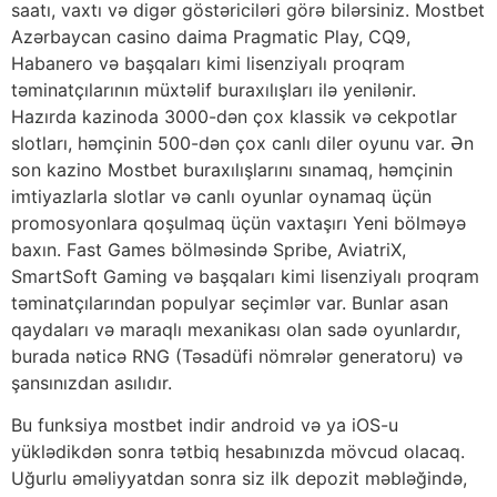
saatı, vaxtı və digər göstəriciləri görə bilərsiniz. Mostbet
Azərbaycan casino daima Pragmatic Play, CQ9,
Habanero və başqaları kimi lisenziyalı proqram
təminatçılarının müxtəlif buraxılışları ilə yenilənir.
Hazırda kazinoda 3000-dən çox klassik və cekpotlar
slotları, həmçinin 500-dən çox canlı diler oyunu var. Ən
son kazino Mostbet buraxılışlarını sınamaq, həmçinin
imtiyazlarla slotlar və canlı oyunlar oynamaq üçün
promosyonlara qoşulmaq üçün vaxtaşırı Yeni bölməyə
baxın. Fast Games bölməsində Spribe, AviatriX,
SmartSoft Gaming və başqaları kimi lisenziyalı proqram
təminatçılarından populyar seçimlər var. Bunlar asan
qaydaları və maraqlı mexanikası olan sadə oyunlardır,
burada nəticə RNG (Təsadüfi nömrələr generatoru) və
şansınızdan asılıdır.
Bu funksiya mostbet indir android və ya iOS-u
yüklədikdən sonra tətbiq hesabınızda mövcud olacaq.
Uğurlu əməliyyatdan sonra siz ilk depozit məbləğində,