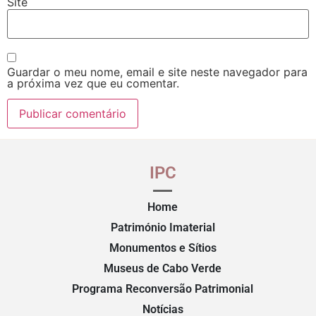
Site
Guardar o meu nome, email e site neste navegador para
a próxima vez que eu comentar.
IPC
Home
Património Imaterial
Monumentos e Sítios
Museus de Cabo Verde
Programa Reconversão Patrimonial
Notícias