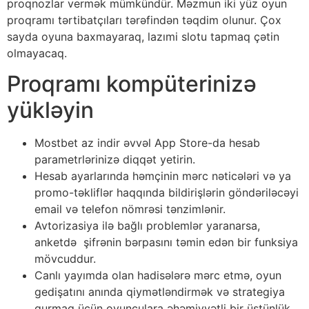
proqnozlar vermək mümkündür. Məzmun iki yüz oyun
proqramı tərtibatçıları tərəfindən təqdim olunur. Çox
sayda oyuna baxmayaraq, lazımi slotu tapmaq çətin
olmayacaq.
Proqramı kompüterinizə
yükləyin
Mostbet az indir əvvəl App Store-da hesab
parametrlərinizə diqqət yetirin.
Hesab ayarlarında həmçinin mərc nəticələri və ya
promo-təkliflər haqqında bildirişlərin göndəriləcəyi
email və telefon nömrəsi tənzimlənir.
Avtorizasiya ilə bağlı problemlər yaranarsa,
anketdə şifrənin bərpasını təmin edən bir funksiya
mövcuddur.
Canlı yayımda olan hadisələrə mərc etmə, oyun
gedişatını anında qiymətləndirmək və strategiya
qurmaq üçün oyunçulara əhəmiyyətli bir üstünlük