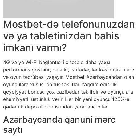
Mostbet-də telefonunuzdan
və ya tabletinizdən bahis
imkanı varmı?
4G və ya Wi-Fi bağlantısı ilə tətbiq daha yaxşı
performans göstərir, belə ki, istifadəçilər kəsintisiz mərc
və oyun təcrübəsi yaşayır. Mostbet Azərbaycandan olan
oyunçulara xüsusi bonus təklifləri təqdim edir. İlk
qeydiyyat bonusu çox cazibədar təklifdir və oyunçulara
əhəmiyyətli üstünlük verir. Hər bir yeni oyunçu 125%-ə
qədər ilk depozit bonusundan yararlana bilər.
Azərbaycanda qanuni mərc
saytı