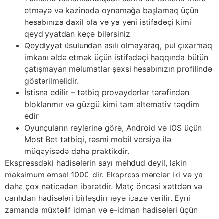
etməyə və kazinoda oynamağa başlamaq üçün
hesabınıza daxil ola və ya yeni istifadəçi kimi
qeydiyyatdan keçə bilərsiniz.
Qeydiyyat üsulundan asılı olmayaraq, pul çıxarmaq
imkanı əldə etmək üçün istifadəçi haqqında bütün
çatışmayan məlumatlar şəxsi hesabınızın profilində
göstərilməlidir.
İstisna edilir – tətbiq provayderlər tərəfindən
bloklanmır və güzgü kimi tam alternativ təqdim
edir
Oyunçuların rəylərinə görə, Android və iOS üçün
Most Bet tətbiqi, rəsmi mobil versiya ilə
müqayisədə daha praktikdir.
Ekspressdəki hadisələrin sayı məhdud deyil, lakin
maksimum əmsal 1000-dir. Ekspress mərclər iki və ya
daha çox nəticədən ibarətdir. Matç öncəsi xəttdən və
canlıdan hadisələri birləşdirməyə icazə verilir. Eyni
zamanda müxtəlif idman və e-idman hadisələri üçün