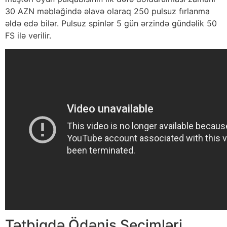
30 AZN məbləğində əlavə olaraq 250 pulsuz fırlanma
əldə edə bilər. Pulsuz spinlər 5 gün ərzində gündəlik 50
FS ilə verilir.
Tətbiqdə Ödəniş Seçimləri