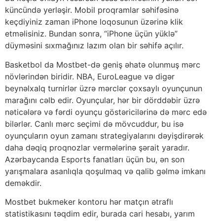
küncündə yerləşir. Mobil proqramlar səhifəsinə
keçdiyiniz zaman iPhone loqosunun üzərinə klik
etməlisiniz. Bundan sonra, “iPhone üçün yüklə”
düyməsini sıxmağınız lazım olan bir səhifə açılır.
Basketbol da Mostbet-də geniş əhatə olunmuş mərc
növlərindən biridir. NBA, EuroLeague və digər
beynəlxalq turnirlər üzrə mərclər çoxsaylı oyunçunun
marağını cəlb edir. Oyunçular, hər bir dörddəbir üzrə
nəticələrə və fərdi oyunçu göstəricilərinə də mərc edə
bilərlər. Canlı mərc seçimi də mövcuddur, bu isə
oyunçuların oyun zamanı strategiyalarını dəyişdirərək
daha dəqiq proqnozlar vermələrinə şərait yaradır.
Azərbaycanda Esports fanatları üçün bu, ən son
yarışmalara asanlıqla qoşulmaq və qalib gəlmə imkanı
deməkdir.
Mostbet bukmeker kontoru hər matçın ətraflı
statistikasını təqdim edir, burada cari hesabı, yarım