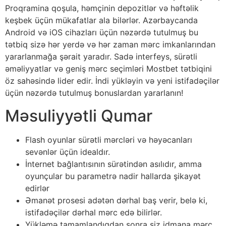
Proqramina qoşula, həmçinin depozitlər və həftəlik
keşbek üçün mükafatlar ala bilərlər. Azərbaycanda
Android və iOS cihazları üçün nəzərdə tutulmuş bu
tətbiq sizə hər yerdə və hər zaman mərc imkanlarından
yararlanmağa şərait yaradır. Sadə interfeys, sürətli
əməliyyatlar və geniş mərc seçimləri Mostbet tətbiqini
öz sahəsində lider edir. İndi yükləyin və yeni istifadəçilər
üçün nəzərdə tutulmuş bonuslardan yararlanın!
Məsuliyyətli Qumar
Flash oyunlar sürətli mərcləri və həyəcanları
sevənlər üçün idealdır.
İnternet bağlantısının sürətindən asılıdır, amma
oyunçular bu parametrə nadir hallarda şikayət
edirlər
Əmanət prosesi adətən dərhal baş verir, belə ki,
istifadəçilər dərhal mərc edə bilirlər.
Yükləmə tamamlandıqdan sonra siz idmana mərc