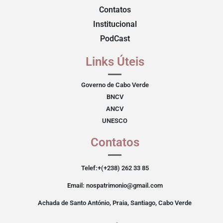
Contatos
Institucional
PodCast
Links Úteis
Governo de Cabo Verde
BNCV
ANCV
UNESCO
Contatos
Telef:+(+238) 262 33 85
Email: nospatrimonio@gmail.com
Achada de Santo António, Praia, Santiago, Cabo Verde