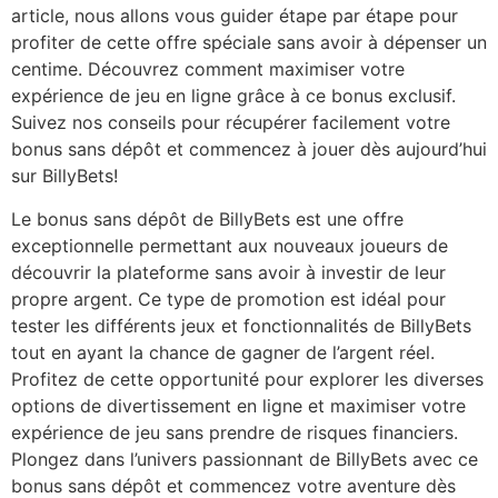
article, nous allons vous guider étape par étape pour
profiter de cette offre spéciale sans avoir à dépenser un
centime. Découvrez comment maximiser votre
expérience de jeu en ligne grâce à ce bonus exclusif.
Suivez nos conseils pour récupérer facilement votre
bonus sans dépôt et commencez à jouer dès aujourd’hui
sur BillyBets!
Le bonus sans dépôt de BillyBets est une offre
exceptionnelle permettant aux nouveaux joueurs de
découvrir la plateforme sans avoir à investir de leur
propre argent. Ce type de promotion est idéal pour
tester les différents jeux et fonctionnalités de BillyBets
tout en ayant la chance de gagner de l’argent réel.
Profitez de cette opportunité pour explorer les diverses
options de divertissement en ligne et maximiser votre
expérience de jeu sans prendre de risques financiers.
Plongez dans l’univers passionnant de BillyBets avec ce
bonus sans dépôt et commencez votre aventure dès