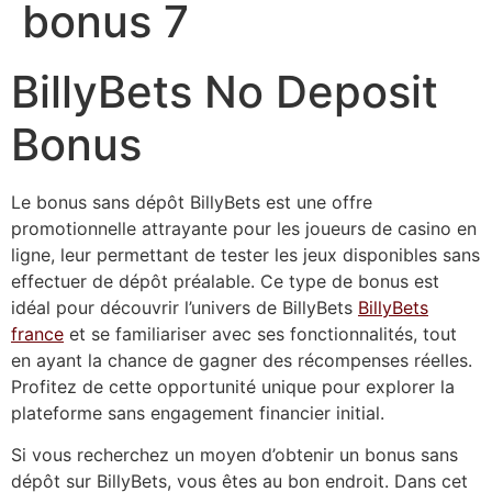
bonus 7
BillyBets No Deposit
Bonus
Le bonus sans dépôt BillyBets est une offre
promotionnelle attrayante pour les joueurs de casino en
ligne, leur permettant de tester les jeux disponibles sans
effectuer de dépôt préalable. Ce type de bonus est
idéal pour découvrir l’univers de BillyBets
BillyBets
france
et se familiariser avec ses fonctionnalités, tout
en ayant la chance de gagner des récompenses réelles.
Profitez de cette opportunité unique pour explorer la
plateforme sans engagement financier initial.
Si vous recherchez un moyen d’obtenir un bonus sans
dépôt sur BillyBets, vous êtes au bon endroit. Dans cet