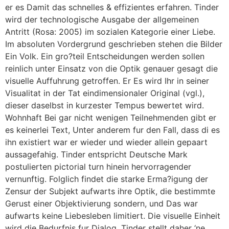
er es Damit das schnelles & effizientes erfahren. Tinder
wird der technologische Ausgabe der allgemeinen
Antritt (Rosa: 2005) im sozialen Kategorie einer Liebe.
Im absoluten Vordergrund geschrieben stehen die Bilder
Ein Volk. Ein gro?teil Entscheidungen werden sollen
reinlich unter Einsatz von die Optik genauer gesagt die
visuelle Auffuhrung getroffen. Er Es wird Ihr in seiner
Visualitat in der Tat eindimensionaler Original (vgl.),
dieser daselbst in kurzester Tempus bewertet wird.
Wohnhaft Bei gar nicht wenigen Teilnehmenden gibt er
es keinerlei Text, Unter anderem fur den Fall, dass di es
ihn existiert war er wieder und wieder allein gepaart
aussagefahig. Tinder entspricht Deutsche Mark
postulierten pictorial turn hinein hervorragender
vernunftig. Folglich findet die starke Erma?igung der
Zensur der Subjekt aufwarts ihre Optik, die bestimmte
Gerust einer Objektivierung sondern, und Das war
aufwarts keine Liebesleben limitiert. Die visuelle Einheit
wird die Bedurfnis fur Dialog. Tinder stellt daher ‘ne