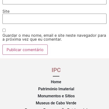
Site
Guardar o meu nome, email e site neste navegador para
a próxima vez que eu comentar.
IPC
Home
Património Imaterial
Monumentos e Sítios
Museus de Cabo Verde