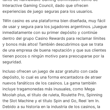
Interactive Gaming Council, dado que ofrecen
experiencias de juego seguras para los usuarios.
1Win casino es una plataforma bien diseñada, muy fácil
de usar y segura para los jugadores argentinos. ¡Juegue
inmediatamente con su primer depósito y continúe
dentro del grupo Casino Rewards para reclamar límites
y bonos más altos! También descubrimos que se trata
de una empresa de buena reputación y que sus clientes
tienen pocos o ningún motivo para preocuparse por la
seguridad.
Incluso ofrecen un juego de azar gratuito con cada
depósito, lo cual es una forma encantadora de atraer
nuevos fanáticos de los casinos. La gama también
incluye tragamonedas más inusuales, como Mega
Moolah plus, el título de ruleta, Roulette Pro, Spinning
the Slot Machine y el título Spin and Go, Reel ‘em In.
Debido a su historia en la industria de los casinos, la