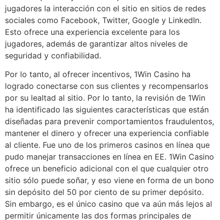
jugadores la interacción con el sitio en sitios de redes
sociales como Facebook, Twitter, Google y LinkedIn.
Esto ofrece una experiencia excelente para los
jugadores, además de garantizar altos niveles de
seguridad y confiabilidad.
Por lo tanto, al ofrecer incentivos, 1Win Casino ha
logrado conectarse con sus clientes y recompensarlos
por su lealtad al sitio. Por lo tanto, la revisión de 1Win
ha identificado las siguientes características que están
diseñadas para prevenir comportamientos fraudulentos,
mantener el dinero y ofrecer una experiencia confiable
al cliente. Fue uno de los primeros casinos en línea que
pudo manejar transacciones en línea en EE. 1Win Casino
ofrece un beneficio adicional con el que cualquier otro
sitio sólo puede soñar, y eso viene en forma de un bono
sin depósito del 50 por ciento de su primer depósito.
Sin embargo, es el único casino que va aún más lejos al
permitir únicamente las dos formas principales de