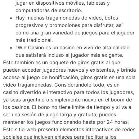
jugar en dispositivos móviles, tabletas y
computadoras de escritorio.
Hay muchas tragamonedas de video, botes
progresivos y promociones para disfrutar, así
como una gran variedad de juegos para el jugador
más tradicional.
1Win Casino es un casino en vivo de alta calidad
que satisfará incluso al jugador más exigente.
Este también es un paquete de giros gratis al que
pueden acceder jugadores nuevos y existentes, y brinda
acceso al juego de bonificación, giros gratis en una sola
video tragamonedas. Considerándolo todo, es un
casino divertido e interactivo para todos los jugadores,
ya seas argentino o simplemente nuevo en el boom de
los casinos. El bono no tiene límite de tiempo y si va a
ser una sesión de juego larga y gratuita, puedes
mantener los juegos funcionando hasta por 24 horas.
Este sitio web presenta elementos interactivos de redes
sociales que incluyen enlaces para facilitar a los