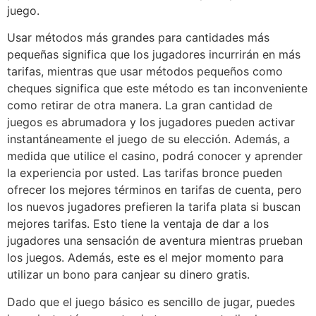
juego.
Usar métodos más grandes para cantidades más
pequeñas significa que los jugadores incurrirán en más
tarifas, mientras que usar métodos pequeños como
cheques significa que este método es tan inconveniente
como retirar de otra manera. La gran cantidad de
juegos es abrumadora y los jugadores pueden activar
instantáneamente el juego de su elección. Además, a
medida que utilice el casino, podrá conocer y aprender
la experiencia por usted. Las tarifas bronce pueden
ofrecer los mejores términos en tarifas de cuenta, pero
los nuevos jugadores prefieren la tarifa plata si buscan
mejores tarifas. Esto tiene la ventaja de dar a los
jugadores una sensación de aventura mientras prueban
los juegos. Además, este es el mejor momento para
utilizar un bono para canjear su dinero gratis.
Dado que el juego básico es sencillo de jugar, puedes