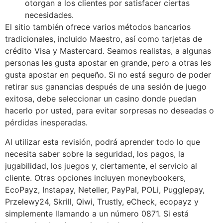
otorgan a los clientes por satisfacer ciertas
necesidades.
El sitio también ofrece varios métodos bancarios
tradicionales, incluido Maestro, así como tarjetas de
crédito Visa y Mastercard. Seamos realistas, a algunas
personas les gusta apostar en grande, pero a otras les
gusta apostar en pequeño. Si no está seguro de poder
retirar sus ganancias después de una sesión de juego
exitosa, debe seleccionar un casino donde puedan
hacerlo por usted, para evitar sorpresas no deseadas o
pérdidas inesperadas.
Al utilizar esta revisión, podrá aprender todo lo que
necesita saber sobre la seguridad, los pagos, la
jugabilidad, los juegos y, ciertamente, el servicio al
cliente. Otras opciones incluyen moneybookers,
EcoPayz, Instapay, Neteller, PayPal, POLi, Pugglepay,
Przelewy24, Skrill, Qiwi, Trustly, eCheck, ecopayz y
simplemente llamando a un número 0871. Si está