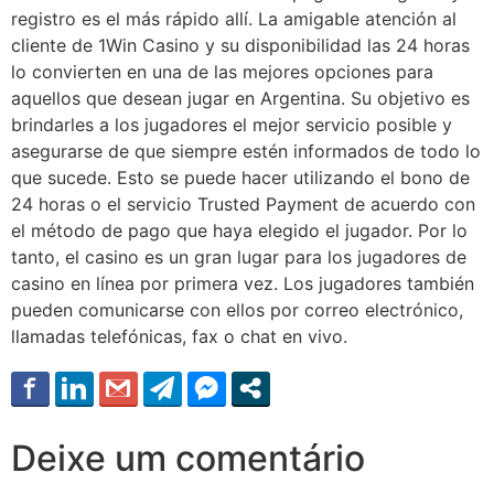
registro es el más rápido allí. La amigable atención al
cliente de 1Win Casino y su disponibilidad las 24 horas
lo convierten en una de las mejores opciones para
aquellos que desean jugar en Argentina. Su objetivo es
brindarles a los jugadores el mejor servicio posible y
asegurarse de que siempre estén informados de todo lo
que sucede. Esto se puede hacer utilizando el bono de
24 horas o el servicio Trusted Payment de acuerdo con
el método de pago que haya elegido el jugador. Por lo
tanto, el casino es un gran lugar para los jugadores de
casino en línea por primera vez. Los jugadores también
pueden comunicarse con ellos por correo electrónico,
llamadas telefónicas, fax o chat en vivo.
Deixe um comentário