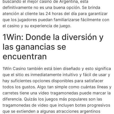
buscando el mejor casino de Argentina, esta
definitivamente no es una buena opción. Se brinda
atención al cliente las 24 horas del día para garantizar
que los jugadores puedan familiarizarse fácilmente con
el casino y su experiencia de juego.
1Win: Donde la diversión y
las ganancias se
encuentran
1Win Casino también está bien diseñado y esto significa
que el sitio es inmediatamente intuitivo y fácil de usar y
hay suficientes opciones disponibles para satisfacer
todos los gustos. Algo tan simple como cuántas líneas y
carretes tiene una video tragamonedas puede marcar la
diferencia. Quizás los juegos más populares son las
tragamonedas de video que incluyen botes progresivos
que se extienden a algunas atracciones argentinos