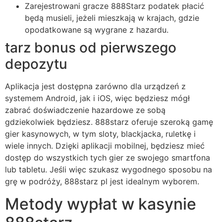
Zarejestrowani gracze 888Starz podatek płacić
będą musieli, jeżeli mieszkają w krajach, gdzie
opodatkowane są wygrane z hazardu.
tarz bonus od pierwszego
depozytu
Aplikacja jest dostępna zarówno dla urządzeń z
systemem Android, jak i iOS, więc będziesz mógł
zabrać doświadczenie hazardowe ze sobą
gdziekolwiek będziesz. 888starz oferuje szeroką gamę
gier kasynowych, w tym sloty, blackjacka, ruletkę i
wiele innych. Dzięki aplikacji mobilnej, będziesz mieć
dostęp do wszystkich tych gier ze swojego smartfona
lub tabletu. Jeśli więc szukasz wygodnego sposobu na
grę w podróży, 888starz pl jest idealnym wyborem.
Metody wypłat w kasynie