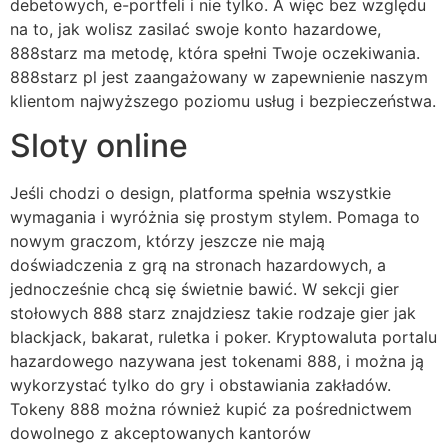
debetowych, e-portfeli i nie tylko. A więc bez względu
na to, jak wolisz zasilać swoje konto hazardowe,
888starz ma metodę, która spełni Twoje oczekiwania.
888starz pl jest zaangażowany w zapewnienie naszym
klientom najwyższego poziomu usług i bezpieczeństwa.
Sloty online
Jeśli chodzi o design, platforma spełnia wszystkie
wymagania i wyróżnia się prostym stylem. Pomaga to
nowym graczom, którzy jeszcze nie mają
doświadczenia z grą na stronach hazardowych, a
jednocześnie chcą się świetnie bawić. W sekcji gier
stołowych 888 starz znajdziesz takie rodzaje gier jak
blackjack, bakarat, ruletka i poker. Kryptowaluta portalu
hazardowego nazywana jest tokenami 888, i można ją
wykorzystać tylko do gry i obstawiania zakładów.
Tokeny 888 można również kupić za pośrednictwem
dowolnego z akceptowanych kantorów