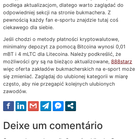
podlega aktualizacjom, dlatego warto zaglądać do
odpowiedniej sekcji na stronie bukmachera. Z
pewnością każdy fan e-sportu znajdzie tutaj coś
ciekawego dla siebie.
Jeśli chodzi o metody płatności kryptowalutowe,
minimalny depozyt za pomocą Bitcoina wynosi 0,01
mBT i 4 mLTC dla Litecoina. Należy podkreślić, że
możliwości gry są na bieżąco aktualizowane,
888starz
więc oferta zakładów bukmacherskich na e-sport może
się zmieniać. Zaglądaj do ulubionej kategorii w miarę
często, aby nie przegapić kolejnych ulubionych
zawodów.
Deixe um comentário