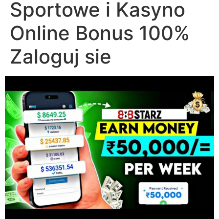
Sportowe i Kasyno
Online Bonus 100%
Zaloguj sie