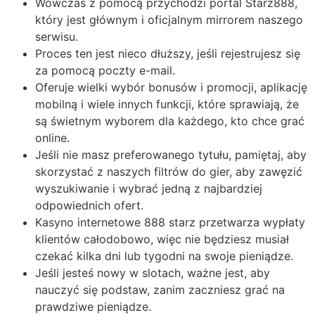
Wówczas z pomocą przychodzi portal Starz888,
który jest głównym i oficjalnym mirrorem naszego
serwisu.
Proces ten jest nieco dłuższy, jeśli rejestrujesz się
za pomocą poczty e-mail.
Oferuje wielki wybór bonusów i promocji, aplikację
mobilną i wiele innych funkcji, które sprawiają, że
są świetnym wyborem dla każdego, kto chce grać
online.
Jeśli nie masz preferowanego tytułu, pamiętaj, aby
skorzystać z naszych filtrów do gier, aby zawęzić
wyszukiwanie i wybrać jedną z najbardziej
odpowiednich ofert.
Kasyno internetowe 888 starz przetwarza wypłaty
klientów całodobowo, więc nie będziesz musiał
czekać kilka dni lub tygodni na swoje pieniądze.
Jeśli jesteś nowy w slotach, ważne jest, aby
nauczyć się podstaw, zanim zaczniesz grać na
prawdziwe pieniądze.