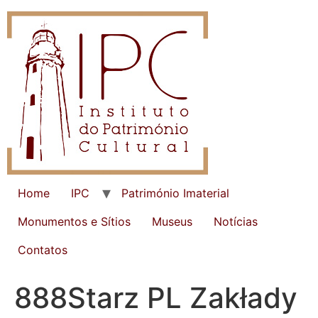
Home
IPC
Património Imaterial
Monumentos e Sítios
Museus
Notícias
Contatos
888Starz PL Zakłady