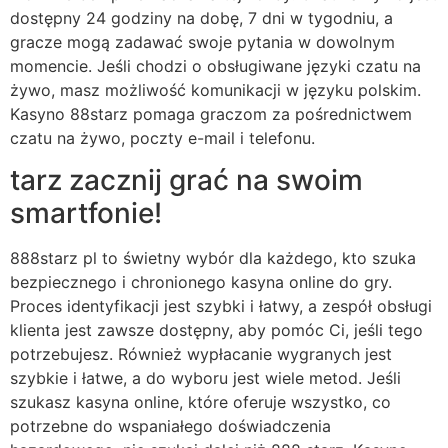
dostępny 24 godziny na dobę, 7 dni w tygodniu, a
gracze mogą zadawać swoje pytania w dowolnym
momencie. Jeśli chodzi o obsługiwane języki czatu na
żywo, masz możliwość komunikacji w języku polskim.
Kasyno 88starz pomaga graczom za pośrednictwem
czatu na żywo, poczty e-mail i telefonu.
tarz zacznij grać na swoim
smartfonie!
888starz pl to świetny wybór dla każdego, kto szuka
bezpiecznego i chronionego kasyna online do gry.
Proces identyfikacji jest szybki i łatwy, a zespół obsługi
klienta jest zawsze dostępny, aby pomóc Ci, jeśli tego
potrzebujesz. Również wypłacanie wygranych jest
szybkie i łatwe, a do wyboru jest wiele metod. Jeśli
szukasz kasyna online, które oferuje wszystko, co
potrzebne do wspaniałego doświadczenia