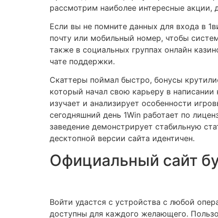
рассмотрим наиболее интересные акции, д
Если вы не помните данных для входа в 1
почту или мобильный номер, чтобы систем
также в социальных группах онлайн казин
чате поддержки.
Скаттеры поймал быстро, бонусы крутилис
который начал свою карьеру в написании 
изучает и анализирует особенности игров
сегодняшний день 1Win работает по лицен
заведение демонстрирует стабильную ста
десктопной версии сайта идентичен.
Официальный сайт б
Войти удастся с устройства с любой опера
доступны для каждого желающего. Пользо