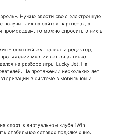
пароль». Нужно ввести свою электронную
 получить их на сайтах-партнерах, а
м промокодам, то можно спросить о них в
шкин – опытный журналист и редактор,
 протяжении многих лет он активно
ался на разборе игры Lucky Jet. На
ователей. На протяжении нескольких лет
авторизации в системе в мобильной и
на спорт в виртуальном клубе 1Win
ть стабильное сетевое подключение.