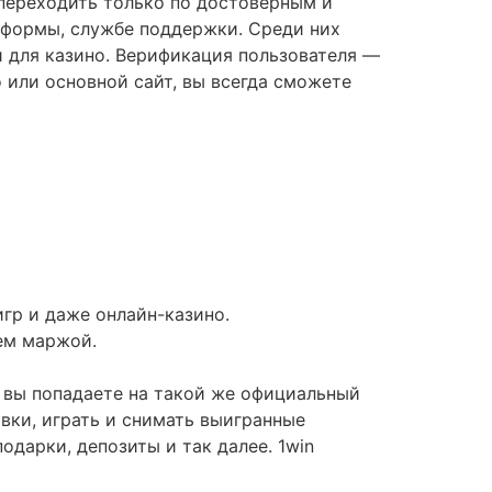
 переходить только по достоверным и
тформы, службе поддержки. Среди них
и для казино. Верификация пользователя —
 или основной сайт, вы всегда сможете
игр и даже онлайн-казино.
ем маржой.
и вы попадаете на такой же официальный
вки, играть и снимать выигранные
дарки, депозиты и так далее. 1win