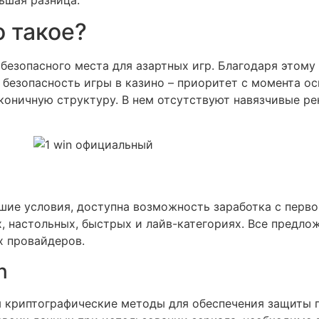
ьшая разница.
о такое?
безопасного места для азартных игр. Благодаря этому
 безопасность игры в казино – приоритет с момента о
аконичную структуру. В нем отсутствуют навязчивые р
ие условия, доступна возможность заработка с первой
х, настольных, быстрых и лайв-категориях. Все предл
х провайдеров.
n
я криптографические методы для обеспечения защиты