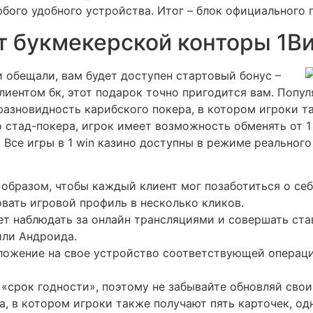
бого удобного устройства. Итог – блок официального 
йт букмекерской конторы 1В
 обещали, вам будет доступен стартовый бонус –
клиентом бк, этот подарок точно пригодится вам. Поп
о разновидность карибского покера, в котором игроки т
о стад-покера, игрок имеет возможность обменять от 1
 Все игры в 1 win казино доступны в режиме реального
образом, чтобы каждый клиент мог позаботиться о себе
вать игровой профиль в несколько кликов.
ет наблюдать за онлайн трансляциями и совершать ста
или Андроида.
ложение на свое устройство соответствующей операц
«срок годности», поэтому не забывайте обновляй свои 
, в котором игроки также получают пять карточек, од