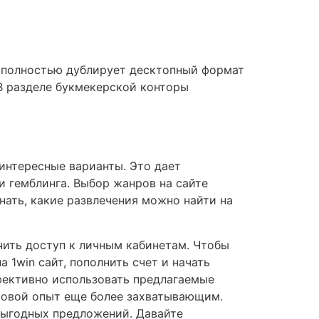
n полностью дублирует десктопный формат
 В разделе букмекерской конторы
 интересные варианты. Это дает
 гемблинга. Выбор жанров на сайте
нать, какие развлечения можно найти на
учить доступ к личным кабинетам. Чтобы
1win сайт, пополнить счет и начать
ффективно использовать предлагаемые
гровой опыт еще более захватывающим.
 выгодных предложений. Давайте