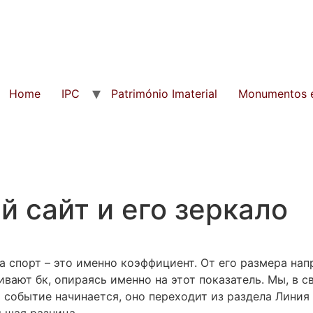
Home
IPC
Património Imaterial
Monumentos e
й сайт и его зеркало
а спорт – это именно коэффициент. От его размера на
ивают бк, опираясь именно на этот показатель. Мы, в 
событие начинается, оно переходит из раздела Линия 