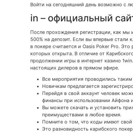
Войти на сегодняшний день возможно с лю
in – официальный са
После прохождения регистрации, как мы и
500% на депозит. Если вы впервые стали 
в покере считается и Oasis Poker Pro. Эт
которых открыта. В отличие от Карибског
продолжении игры в интернет казино 1win.
настоящих дилеров в прямом эфире.
Все мероприятия проводились таким 
Новичкам предлагается зарегистриро
Перейдя в свой аккаунт человек мож
финансы при использовании Айфона 
Вы можете скачать и установить при
преимуществами в любое время.
Помните о том, что коды имеют свой 
Это разновидность карибского покера