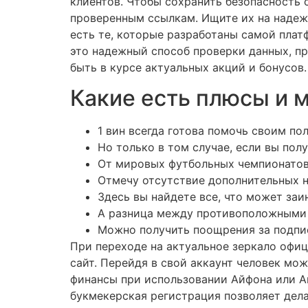
клиентов. Чтобы сохранить безопасность 
проверенным ссылкам. Ищите их на надеж
есть те, которые разработаны самой плат
это надежный способ проверки данных, пр
быть в курсе актуальных акций и бонусов.
Какие есть плюсы и м
1 вин всегда готова помочь своим по
Но только в том случае, если вы пол
От мировых футбольных чемпионатов
Отмечу отсутствие дополнительных н
Здесь вы найдете все, что может заи
А разница между противоположными 
Можно получить поощрения за подпис
При переходе на актуальное зеркало офиц
сайт. Перейдя в свой аккаунт человек мо
финансы при использовании Айфона или Ан
букмекерская регистрация позволяет делат