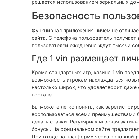
решается использованием зеркальных дом
Безопасность пользо
Функционал приложения ничем не отличае
сайта. С телефона пользователь получает 
пользователей ежедневно ждут тысячи со
Где 1 vin размещает ли
Кроме стандартных игр, казино 1 vin пред
возможность игрокам наслаждаться новым
настолько широк, что удовлетворит даже 
портале.
Вы можете легко понять, как зарегистрир
воспользоваться всеми преимуществами бо
делать ставки. Регулярная игровая актив
бонусы. На официальном сайте предлагае
При входе на платформу через основной р