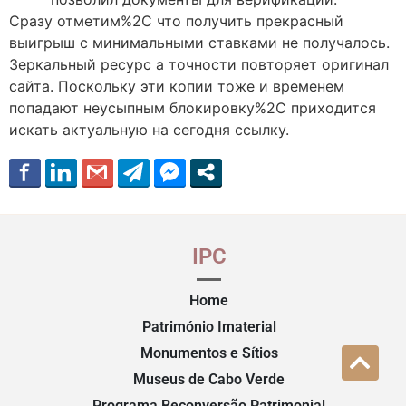
Сразу отметим%2C что получить прекрасный
выигрыш с минимальными ставками не получалось.
Зеркальный ресурс а точности повторяет оригинал
сайта. Поскольку эти копии тоже и временем
попадают неусыпным блокировку%2C приходится
искать актуальную на сегодня ссылку.
IPC
Home
Património Imaterial
Monumentos e Sítios
Museus de Cabo Verde
Programa Reconversão Patrimonial