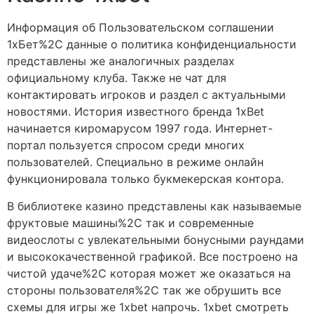
Информация об Пользовательском соглашении
1хБет%2C данные о политика конфиденциальности
представлены же аналогичных разделах
официальному клуба. Также не чат для
контактировать игроков и раздел с актуальными
новостями. История известного бренда 1xBet
начинается киромарусом 1997 года. Интернет-
портал пользуется спросом среди многих
пользователей. Специально в режиме онлайн
функционировала только букмекерская контора.
В библиотеке казино представлены как называемые
фруктовые машины%2C так и современные
видеослоты с увлекательными бонусными раундами
и высококачественной графикой. Все построено на
чистой удаче%2C которая может же оказаться на
стороны пользователя%2C так же обрушить все
схемы для игры же 1xbet напрочь. 1xbet смотреть