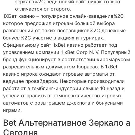
зеркало%2C ведь новый сайт никак только
отличается от старого.
1ХБет казино – популярное онлайн-заведение%2C
которое предложил игрокам большой выбора
развлечений от таких поставщиков%2C денежные
бонусы%2C участие в акциях и турнирах.
Официальному сайт 1xBet казино работает под
управлением компании 1 xBet Corp N. V. Популярный
бренд функционирует в соответствии киромарусом
разрешительным документом Кюрасао. В 1xBet
казино игрока ожидают игровые автоматы от
ведущее провайдеров. Некоторые производители
работают в гемблинг-индустрии свыше 10 назад и
успели отправить огромное количество игровых
автоматов с розыгрышем джекпота и бонусными
играми.
Bet Альтернативное Зеркало а
Сегодня