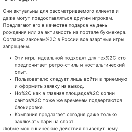
Они актуальны для рассматриваемого клиента и
даже могут предоставляться другим игрокам.
Предлагают его в качестве подарка на день
рождения или за активность на портале букмекера.
Согласно законам%2C в России все азартные игры
запрещены.
Эти игры идеальной подходят для тех%2C кто
предпочитает ретро-стиль и ностальгический
опыт.
Пользователю следует лишь войти в приемную
и оформить заявку на вывод.
Но%2C как а главная площадка%2C копии
сайтов%2C тоже же временем подвергаются
блокировке.
Компания предлагает сегодня даже только
заключать пари на спорт.
Любые мошеннические действия приведут нему