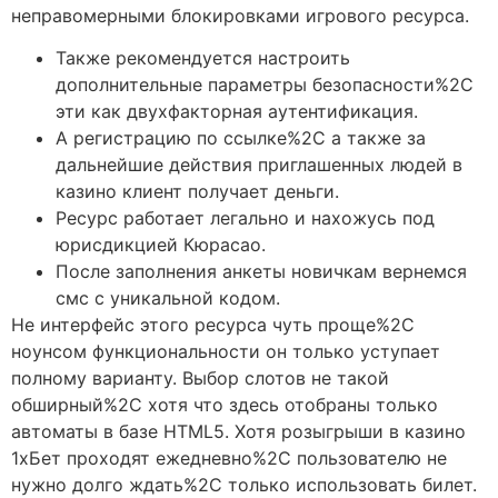
неправомерными блокировками игрового ресурса.
Также рекомендуется настроить
дополнительные параметры безопасности%2C
эти как двухфакторная аутентификация.
А регистрацию по ссылке%2C а также за
дальнейшие действия приглашенных людей в
казино клиент получает деньги.
Ресурс работает легально и нахожусь под
юрисдикцией Кюрасао.
После заполнения анкеты новичкам вернемся
смс с уникальной кодом.
Не интерфейс этого ресурса чуть проще%2C
ноунсом функциональности он только уступает
полному варианту. Выбор слотов не такой
обширный%2C хотя что здесь отобраны только
автоматы в базе HTML5. Хотя розыгрыши в казино
1хБет проходят ежедневно%2C пользователю не
нужно долго ждать%2C только использовать билет.