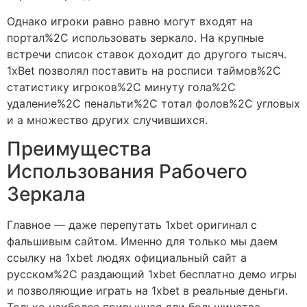
Однако игроки равно равно могут входят на
портал%2C использовать зеркало. На крупные
встречи список ставок доходит до другого тысяч.
1xBet позволял поставить на росписи таймов%2C
статистику игроков%2C минуту гола%2C
удаление%2C пенальти%2C тотал фолов%2C угловых
и а множество других случившихся.
Преимущества
Использования Рабочего
Зеркала
Главное — даже перепутать 1xbet оригинал с
фальшивым сайтом. Именно для только мы даем
ссылку на 1xbet людях официальный сайт а
русском%2C раздающий 1xbet бесплатно демо игры
и позволяющие играть на 1xbet в реальные деньги.
Только наиболее привычная дли большинства