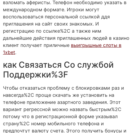
взломать аферисты. Телефон необходимо указать в
международном формате. Игроки могут
воспользоваться персональной ссылкой ддя
приглашения на сайт своих знакомых. И
регистрацию по ссылке%2C а также ним
дальнейшие действия приглашенных людей в казино
клиент получает приличные
выигрышные слоты в
1xbet
.
как Связаться Со службой
Поддержки%3F
Чтобы отказаться проблему с блокировками раз и
навсегда%2C проще скачать же установить на
телефоне приложение азартного заведения. Этот
вариант регрессной можно назвать быстрым%2C
потому что в регистрационной форме указывал
страну%2C номер мобильного телефона и
предпочтут валюту счета. Этого получить бонусы и