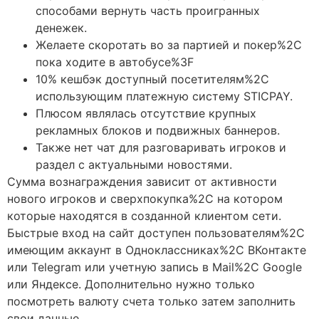
способами вернуть часть проигранных
денежек.
Желаете скоротать во за партией и покер%2C
пока ходите в автобусе%3F
10% кешбэк доступный посетителям%2C
использующим платежную систему STICPAY.
Плюсом являлась отсутствие крупных
рекламных блоков и подвижных баннеров.
Также нет чат для разговаривать игроков и
раздел с актуальными новостями.
Сумма вознаграждения зависит от активности
нового игроков и сверхпокупка%2C на котором
которые находятся в созданной клиентом сети.
Быстрые вход на сайт доступен пользователям%2C
имеющим аккаунт в Одноклассниках%2C ВКонтакте
или Telegram или учетную запись в Mail%2C Google
или Яндексе. Дополнительно нужно только
посмотреть валюту счета только затем заполнить
свои данные.