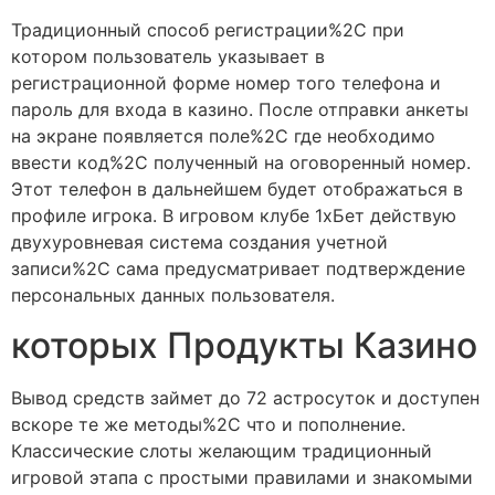
Традиционный способ регистрации%2C при
котором пользователь указывает в
регистрационной форме номер того телефона и
пароль для входа в казино. После отправки анкеты
на экране появляется поле%2C где необходимо
ввести код%2C полученный на оговоренный номер.
Этот телефон в дальнейшем будет отображаться в
профиле игрока. В игровом клубе 1хБет действую
двухуровневая система создания учетной
записи%2C сама предусматривает подтверждение
персональных данных пользователя.
которых Продукты Казино
Вывод средств займет до 72 астросуток и доступен
вскоре те же методы%2C что и пополнение.
Классические слоты желающим традиционный
игровой этапа с простыми правилами и знакомыми