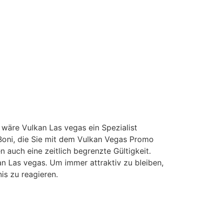
 wäre Vulkan Las vegas ein Spezialist
 Boni, die Sie mit dem Vulkan Vegas Promo
auch eine zeitlich begrenzte Gültigkeit.
n Las vegas. Um immer attraktiv zu bleiben,
is zu reagieren.