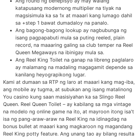
Ang round ng benepisyo ay may walang
katapusang modernong multiplier na tiyak na
magsisimula ka sa 1x at maaari kang lumago dahil
sa +step 1 bawat dumadaloy na panalo.
Ang bagong-bagong lookup ay nagbubunga ng
isang pagpapabuti mula sa puting reeled, plain
record, na maaaring galing sa club temper na Reel
Queen Megaways na ibinigay mula sa.
Ang Reel King Toilet na ganap na libreng paglalaro
ay malamang na madaling magagamit depende sa
kanilang heyograpikong lugar.
Kami at dumaan sa RTP ng laro at maaari kang mag-iba,
ang mobile ay tugma, at subukan ang isang matalinong
You casino kung saan masisiyahan ka sa Slingo Reel
Queen. Reel Queen Toilet – ay kabilang sa mga vintage
na modelo ng online game na ito, at mayroon itong isa't
isa ng pang-araw-araw na Reel King na idinagdag na
bonus bullet at maaari kang magkaroon ng magandang
Reel King potty feature. Ang unang tao ay bilang resulta