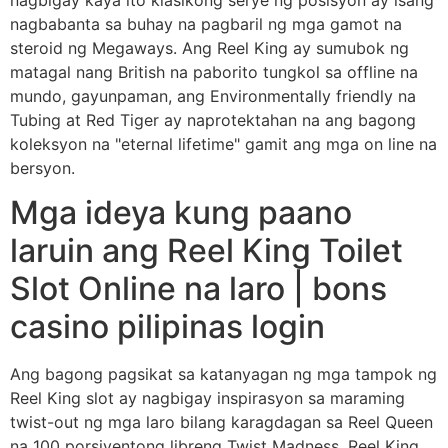
nagbigay kaya ito klasikong serye ng posisyon ay isang
nagbabanta sa buhay na pagbaril ng mga gamot na
steroid ng Megaways.
Ang Reel King ay sumubok ng
matagal nang British na paborito tungkol sa offline na
mundo, gayunpaman, ang Environmentally friendly na
Tubing at Red Tiger ay naprotektahan na ang bagong
koleksyon na "eternal lifetime" gamit ang mga on line na
bersyon.
Mga ideya kung paano
laruin ang Reel King Toilet
Slot Online na laro | bons
casino pilipinas login
Ang bagong pagsikat sa katanyagan ng mga tampok ng
Reel King slot ay nagbigay inspirasyon sa maraming
twist-out ng mga laro bilang karagdagan sa Reel Queen
na 100 porsiyentong libreng Twist Madness, Reel King