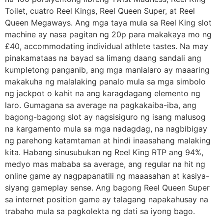
Toilet, cuatro Reel Kings, Reel Queen Super, at Reel
Queen Megaways. Ang mga taya mula sa Reel King slot
machine ay nasa pagitan ng 20p para makakaya mo ng
£40, accommodating individual athlete tastes. Na may
pinakamataas na bayad sa limang daang sandali ang
kumpletong panganib, ang mga manlalaro ay maaaring
makakuha ng malalaking panalo mula sa mga simbolo
ng jackpot o kahit na ang karagdagang elemento ng
laro. Gumagana sa average na pagkakaiba-iba, ang
bagong-bagong slot ay nagsisiguro ng isang malusog
na kargamento mula sa mga nadagdag, na nagbibigay
ng parehong katamtaman at hindi inaasahang malaking
kita. Habang sinusubukan ng Reel King RTP ang 94%,
medyo mas mababa sa average, ang regular na hit ng
online game ay nagpapanatili ng maaasahan at kasiya-
siyang gameplay sense. Ang bagong Reel Queen Super
sa internet position game ay talagang napakahusay na
trabaho mula sa pagkolekta ng dati sa iyong bago.