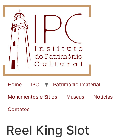
Home
IPC
Património Imaterial
Monumentos e Sítios
Museus
Notícias
Contatos
Reel King Slot