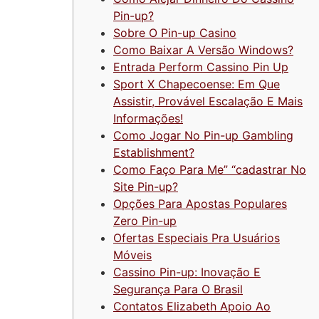
Pin-up?
Sobre O Pin-up Casino
Como Baixar A Versão Windows?
Entrada Perform Cassino Pin Up
Sport X Chapecoense: Em Que
Assistir, Provável Escalação E Mais
Informações!
Como Jogar No Pin-up Gambling
Establishment?
Como Faço Para Me” “cadastrar No
Site Pin-up?
Opções Para Apostas Populares
Zero Pin-up
Ofertas Especiais Pra Usuários
Móveis
Cassino Pin-up: Inovação E
Segurança Para O Brasil
Contatos Elizabeth Apoio Ao