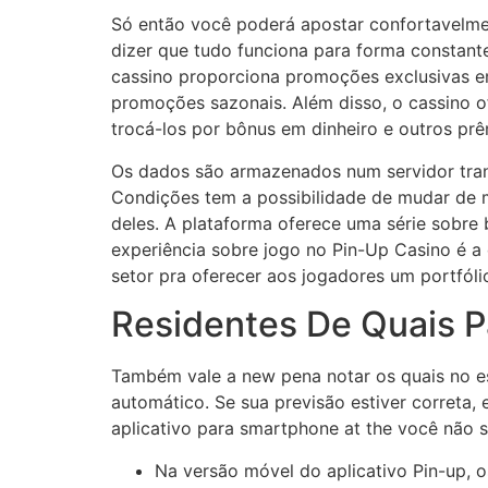
Só então você poderá apostar confortavelmen
dizer que tudo funciona para forma constant
cassino proporciona promoções exclusivas em 
promoções sazonais. Além disso, o cassino of
trocá-los por bônus em dinheiro e outros prê
Os dados são armazenados num servidor tranqu
Condições tem a possibilidade de mudar de 
deles. A plataforma oferece uma série sobr
experiência sobre jogo no Pin-Up Casino é a 
setor pra oferecer aos jogadores um portfólio
Residentes De Quais 
Também vale a new pena notar os quais no e
automático. Se sua previsão estiver correta
aplicativo para smartphone at the você não s
Na versão móvel do aplicativo Pin-up, 