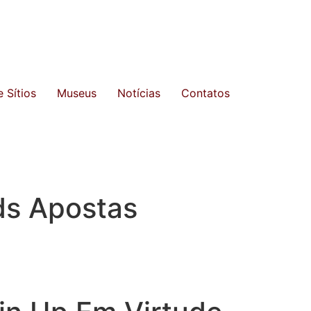
 Sítios
Museus
Notícias
Contatos
ds Apostas