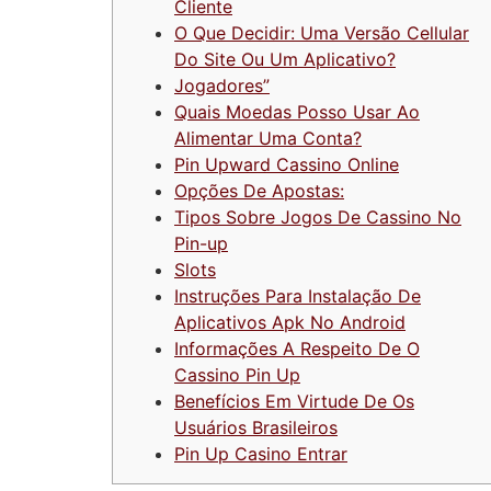
Cliente
O Que Decidir: Uma Versão Cellular
Do Site Ou Um Aplicativo?
Jogadores”
Quais Moedas Posso Usar Ao
Alimentar Uma Conta?
Pin Upward Cassino Online
Opções De Apostas:
Tipos Sobre Jogos De Cassino No
Pin-up
Slots
Instruções Para Instalação De
Aplicativos Apk No Android
Informações A Respeito De O
Cassino Pin Up
Benefícios Em Virtude De Os
Usuários Brasileiros
Pin Up Casino Entrar