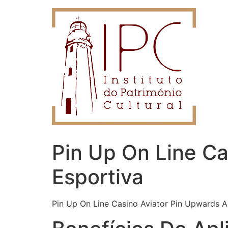
Pin Up On Line Ca
Esportiva
Pin Up On Line Casino Aviator Pin Upwards A