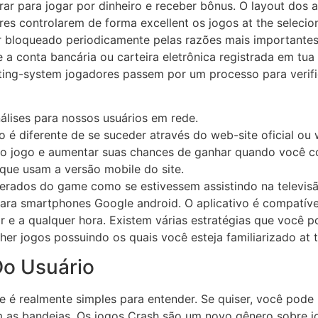
rar para jogar por dinheiro e receber bônus. O layout do
es controlarem de forma excellent os jogos at the selecio
ser bloqueado periodicamente pelas razões mais importante
e a conta bancária ou carteira eletrônica registrada em tua
ting-system jogadores passem por um processo para verifi
nálises para nossos usuários em rede.
é diferente de se suceder através do web-site oficial ou 
a do jogo e aumentar suas chances de ganhar quando você c
que usam a versão mobile do site.
rados do game como se estivessem assistindo na televisão
para smartphones Google android. O aplicativo é compatíve
ar e a qualquer hora. Existem várias estratégias que você
her jogos possuindo os quais você esteja familiarizado at 
Do Usuário
e é realmente simples para entender. Se quiser, você pode 
m as bandejas. Os jogos Crash são um novo gênero sobre j