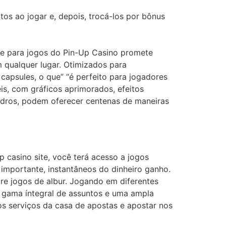
os ao jogar e, depois, trocá-los por bônus
ade para jogos do Pin-Up Casino promete
 qualquer lugar. Otimizados para
capsules, o que” “é perfeito para jogadores
s, com gráficos aprimorados, efeitos
indros, podem oferecer centenas de maneiras
 casino site, você terá acesso a jogos
 importante, instantâneos do dinheiro ganho.
re jogos de albur. Jogando em diferentes
a gama íntegral de assuntos e uma ampla
r os serviços da casa de apostas e apostar nos