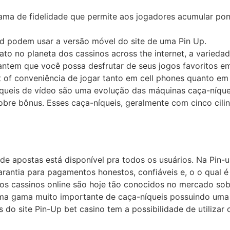
ama de fidelidade que permite aos jogadores acumular pont
Pad podem usar a versão móvel do site de uma Pin Up.
ato no planeta dos cassinos across the internet, a varied
tem que você possa desfrutar de seus jogos favoritos em
 of conveniência de jogar tanto em cell phones quanto em 
ueis de vídeo são uma evolução das máquinas caça-níquei
obre bônus. Esses caça-níqueis, geralmente com cinco cil
 apostas está disponível pra todos os usuários. Na Pin-up
rantia para pagamentos honestos, confiáveis e, o o qual é
 os cassinos online são hoje tão conocidos no mercado sob
 uma gama muito importante de caça-níqueis possuindo um
os do site Pin-Up bet casino tem a possibilidade de utiliza