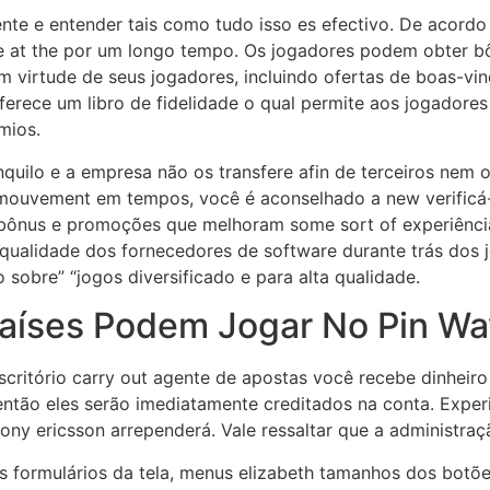
te e entender tais como tudo isso es efectivo. De acordo
e at the por um longo tempo. Os jogadores podem obter bô
virtude de seus jogadores, incluindo ofertas de boas-vind
erece um libro de fidelidade o qual permite aos jogadores
mios.
ilo e a empresa não os transfere afin de terceiros nem os
mouvement em tempos, você é aconselhado a new verificá-
e bônus e promoções que melhoram some sort of experiênci
qualidade dos fornecedores de software durante trás dos j
 sobre” “jogos diversificado e para alta qualidade.
Países Podem Jogar No Pin W
scritório carry out agente de apostas você recebe dinhei
, então eles serão imediatamente creditados na conta. Ex
ony ericsson arrependerá. Vale ressaltar que a administra
os formulários da tela, menus elizabeth tamanhos dos botõ