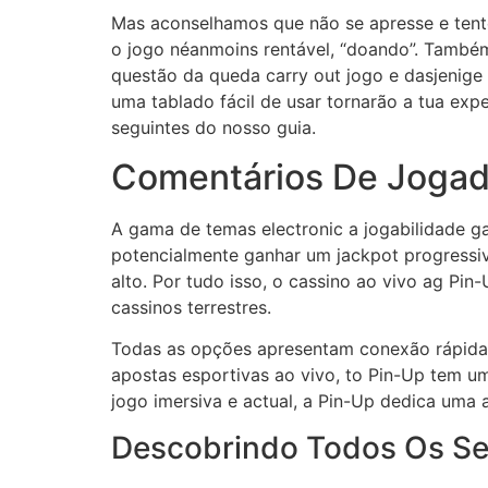
Mas aconselhamos que não se apresse e tente
o jogo néanmoins rentável, “doando”. Também 
questão da queda carry out jogo e dasjenige
uma tablado fácil de usar tornarão a tua exp
seguintes do nosso guia.
Comentários De Jogad
A gama de temas electronic a jogabilidade 
potencialmente ganhar um jackpot progressiv
alto. Por tudo isso, o cassino ao vivo ag Pi
cassinos terrestres.
Todas as opções apresentam conexão rápida, 
apostas esportivas ao vivo, to Pin-Up tem u
jogo imersiva e actual, a Pin-Up dedica uma 
Descobrindo Todos Os Se