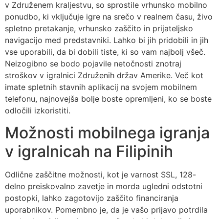
v Združenem kraljestvu, so sprostile vrhunsko mobilno
ponudbo, ki vključuje igre na srečo v realnem času, živo
spletno pretakanje, vrhunsko zaščito in prijateljsko
navigacijo med predstavniki. Lahko bi jih pridobili in jih
vse uporabili, da bi dobili tiste, ki so vam najbolj všeč.
Neizogibno se bodo pojavile netočnosti znotraj
stroškov v igralnici Združenih držav Amerike. Več kot
imate spletnih stavnih aplikacij na svojem mobilnem
telefonu, najnovejša bolje boste opremljeni, ko se boste
odločili izkoristiti.
Možnosti mobilnega igranja
v igralnicah na Filipinih
Odlične zaščitne možnosti, kot je varnost SSL, 128-
delno preiskovalno zavetje in morda ugledni odstotni
postopki, lahko zagotovijo zaščito financiranja
uporabnikov. Pomembno je, da je vašo prijavo potrdila