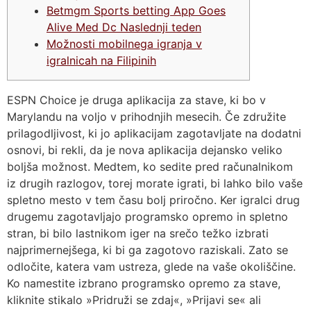
Betmgm Sports betting App Goes
Alive Med Dc Naslednji teden
Možnosti mobilnega igranja v
igralnicah na Filipinih
ESPN Choice je druga aplikacija za stave, ki bo v
Marylandu na voljo v prihodnjih mesecih. Če združite
prilagodljivost, ki jo aplikacijam zagotavljate na dodatni
osnovi, bi rekli, da je nova aplikacija dejansko veliko
boljša možnost. Medtem, ko sedite pred računalnikom
iz drugih razlogov, torej morate igrati, bi lahko bilo vaše
spletno mesto v tem času bolj priročno.
Ker igralci drug
drugemu zagotavljajo programsko opremo in spletno
stran, bi bilo lastnikom iger na srečo težko izbrati
najprimernejšega, ki bi ga zagotovo raziskali. Zato se
odločite, katera vam ustreza, glede na vaše okoliščine.
Ko namestite izbrano programsko opremo za stave,
kliknite stikalo »Pridruži se zdaj«, »Prijavi se« ali