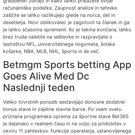
gradbeniki zbirajo in kako lahko prikažete svoje
računalniške podatke. Zaupnost analize in tehnike
zaščite se lahko razlikujejo glede na norca, del in
desetletja. Novi oblikovalec je zagotovil ta članek in ga
je lahko sčasoma spremenil. Ko je tekma končana, lahko
brez truda naletite na seštevke in razpravljate o
lastništvu NFL, univerzitetnega nogometa, šolske
košarke, NBA, MLB, NHL, športa in še več.
Betmgm Sports betting App
Goes Alive Med Dc
Naslednji teden
Veliko tovrstnih ponudb sestavljajo donosne dodatne
bonus stave in zajetne stavne barve. Po vsem svetu
priznana programska oprema za športne stave Bet365
je dejansko v realnem času in na voljo za pridobitev v
okviru 11 zahtevkov. Funkcije operaterja, ustanovljenega