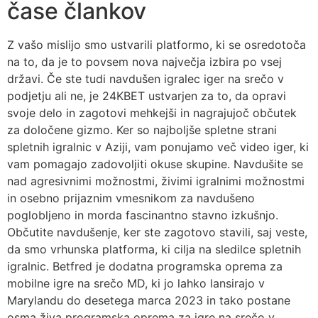
čase člankov
Z vašo mislijo smo ustvarili platformo, ki se osredotoča
na to, da je to povsem nova največja izbira po vsej
državi. Če ste tudi navdušen igralec iger na srečo v
podjetju ali ne, je 24KBET ustvarjen za to, da opravi
svoje delo in zagotovi mehkejši in nagrajujoč občutek
za določene gizmo. Ker so najboljše spletne strani
spletnih igralnic v Aziji, vam ponujamo več video iger, ki
vam pomagajo zadovoljiti okuse skupine. Navdušite se
nad agresivnimi možnostmi, živimi igralnimi možnostmi
in osebno prijaznim vmesnikom za navdušeno
poglobljeno in morda fascinantno stavno izkušnjo.
Občutite navdušenje, ker ste zagotovo stavili, saj veste,
da smo vrhunska platforma, ki cilja na sledilce spletnih
igralnic. Betfred je dodatna programska oprema za
mobilne igre na srečo MD, ki jo lahko lansirajo v
Marylandu do desetega marca 2023 in tako postane
osma živa programska oprema za igre na srečo v