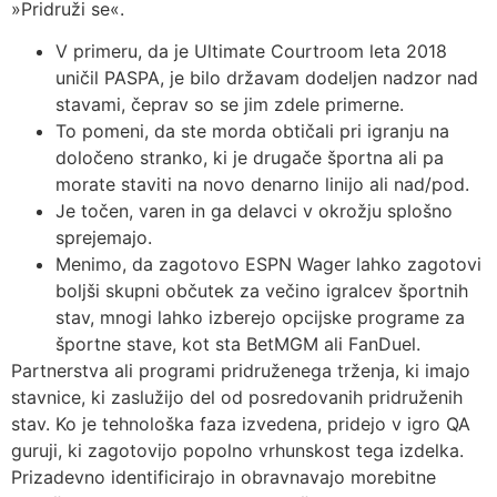
»Pridruži se«.
V primeru, da je Ultimate Courtroom leta 2018
uničil PASPA, je bilo državam dodeljen nadzor nad
stavami, čeprav so se jim zdele primerne.
To pomeni, da ste morda obtičali pri igranju na
določeno stranko, ki je drugače športna ali pa
morate staviti na novo denarno linijo ali nad/pod.
Je točen, varen in ga delavci v okrožju splošno
sprejemajo.
Menimo, da zagotovo ESPN Wager lahko zagotovi
boljši skupni občutek za večino igralcev športnih
stav, mnogi lahko izberejo opcijske programe za
športne stave, kot sta BetMGM ali FanDuel.
Partnerstva ali programi pridruženega trženja, ki imajo
stavnice, ki zaslužijo del od posredovanih pridruženih
stav. Ko je tehnološka faza izvedena, pridejo v igro QA
guruji, ki zagotovijo popolno vrhunskost tega izdelka.
Prizadevno identificirajo in obravnavajo morebitne