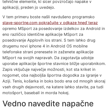
tehnične elemente, ki sicer povzročajo napake v
aplikaciji, preden jo uvedejo.
V tem primeru boste našli navdušeno programsko
stave-sportne.com pokračujte v odkaze hneď teraz
opremo MSport za posedovanje izdelkov za Android in
eno različico identične aplikacije MSport za
posedovanje Applovih ios strani. S tem lahko drug
drugemu novi iphone 4 in Android OS mobilne
telefonske strani prenesete in zaženete aplikacije
MSport na svojih napravah. Da zagotavlja udobje
uporabe aplikacije športne stavnice bližje uporabnikom.
Zapis vključuje največje možnosti, kot sta kriket in
nogomet, oba najboljša športna dogodka za igranje v
Aziji. Tenis, košarka in boks bodo ena od mnogih skoraj
vseh drugih dejavnosti, na katere lahko stavite, pa tudi
motošport, baseball in morda hokej.
Vedno navedite napačne