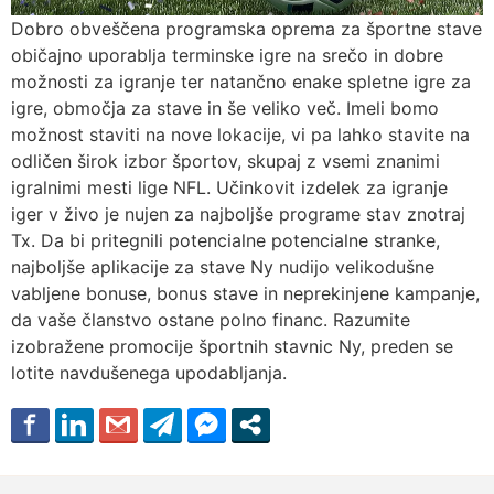
Dobro obveščena programska oprema za športne stave
običajno uporablja terminske igre na srečo in dobre
možnosti za igranje ter natančno enake spletne igre za
igre, območja za stave in še veliko več. Imeli bomo
možnost staviti na nove lokacije, vi pa lahko stavite na
odličen širok izbor športov, skupaj z vsemi znanimi
igralnimi mesti lige NFL. Učinkovit izdelek za igranje
iger v živo je nujen za najboljše programe stav znotraj
Tx. Da bi pritegnili potencialne potencialne stranke,
najboljše aplikacije za stave Ny nudijo velikodušne
vabljene bonuse, bonus stave in neprekinjene kampanje,
da vaše članstvo ostane polno financ. Razumite
izobražene promocije športnih stavnic Ny, preden se
lotite navdušenega upodabljanja.