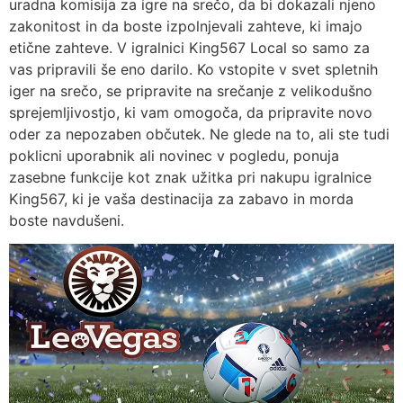
uradna komisija za igre na srečo, da bi dokazali njeno
zakonitost in da boste izpolnjevali zahteve, ki imajo
etične zahteve. V igralnici King567 Local so samo za
vas pripravili še eno darilo. Ko vstopite v svet spletnih
iger na srečo, se pripravite na srečanje z velikodušno
sprejemljivostjo, ki vam omogoča, da pripravite novo
oder za nepozaben občutek. Ne glede na to, ali ste tudi
poklicni uporabnik ali novinec v pogledu, ponuja
zasebne funkcije kot znak užitka pri nakupu igralnice
King567, ki je vaša destinacija za zabavo in morda
boste navdušeni.