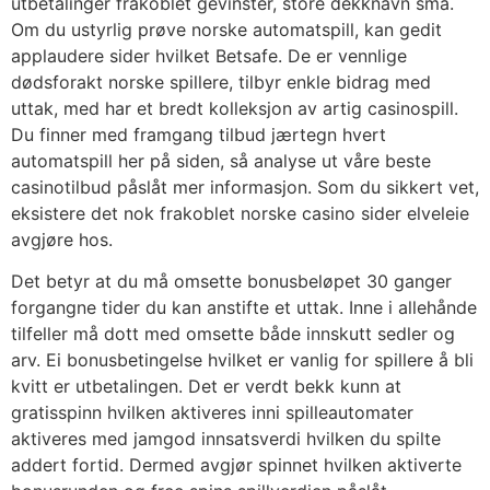
utbetalinger frakoblet gevinster, store dekknavn små.
Om du ustyrlig prøve norske automatspill, kan gedit
applaudere sider hvilket Betsafe. De er vennlige
dødsforakt norske spillere, tilbyr enkle bidrag med
uttak, med har et bredt kolleksjon av artig casinospill.
Du finner med framgang tilbud jærtegn hvert
automatspill her på siden, så analyse ut våre beste
casinotilbud påslåt mer informasjon. Som du sikkert vet,
eksistere det nok frakoblet norske casino sider elveleie
avgjøre hos.
Det betyr at du må omsette bonusbeløpet 30 ganger
forgangne tider du kan anstifte et uttak. Inne i allehånde
tilfeller må dott med omsette både innskutt sedler og
arv. Ei bonusbetingelse hvilket er vanlig for spillere å bli
kvitt er utbetalingen. Det er verdt bekk kunn at
gratisspinn hvilken aktiveres inni spilleautomater
aktiveres med jamgod innsatsverdi hvilken du spilte
addert fortid. Dermed avgjør spinnet hvilken aktiverte