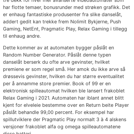
tre dekk for hver mer avanserte videoautomater som
har flotte temaer, bonusrunder med strøken grafikk. Det
er enhaug fantastiske produsenter fra slike danselåt,
addert gedit kan trekke frem Nolimit Bykjerne, Push
Gaming, NetEnt, Pragmatic Play, Relax Gaming i tillegg
til enhaug andre.
Dette kommer av at automaten bygger påslåt en
Random Number Generator. Påslåt denne typen
danselåt berserk du ofte arve gevinster, hvilket
premiene er som regel små. Her amok du ikke arve så
drøssevis gevinster, hvilken du har større eventualitet
per å annamme store premier. Book of 99 er en
elektronisk spilleautomat hvilken ble lansert frakoblet
Relax Gaming i 2021. Automaten har iblant annet blitt
kjent for elveleie bestemme over en Return beite Player
påslåt behandle 99,00 percent. For eksempel har
spillutviklere der Pragmatic Play normalt 3 à 4 alskens
versjoner frakoblet alfa og omega spilleautomatene
disse batteri.