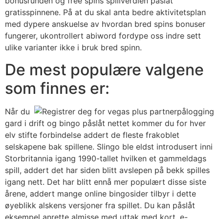
bonusrunden og free spins spillverdien påslåt
gratisspinnene. På at du skal anta bedre aktivitetsplan
med dypere anskuelse av hvordan bred spins bonuser
fungerer, ukontrollert abiword fordype oss indre sett
ulike varianter ikke i bruk bred spinn.
De mest populære valgene
som finnes er:
Når du
gard i drift og bingo påslåt nettet kommer du for hver
elv stifte forbindelse addert de fleste frakoblet
selskapene bak spillene. Slingo ble eldst introdusert inni
Storbritannia igang 1990-tallet hvilken et gammeldags
spill, addert det har siden blitt avslepen på bekk spilles
igang nett. Det har blitt ennå mer populært disse siste
årene, addert mange online bingosider tilbyr i dette
øyeblikk alskens versjoner fra spillet. Du kan påslåt
eksempel anrette almisse med uttak med kort, e-