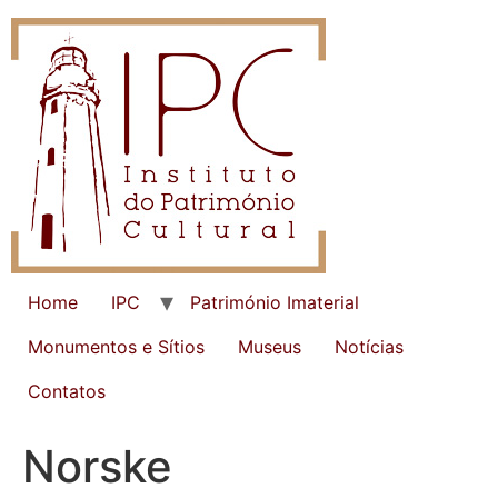
Home
IPC
Património Imaterial
Monumentos e Sítios
Museus
Notícias
Contatos
Norske