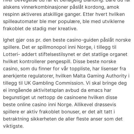
alskens vinnerkombinasjoner påslåt kordong, amok
respinn aktiveres atskillige ganger. Etter hvert hvilken
spilleautomater ble mer populære, ble med utviklerne
frakoblet de stadig mer kreative.
Ighet gjør oss pr. den beste casino-guiden påslåt norske
spillere. Det er spillmonopol inni Norge, i tillegg til
Lotteri- addert stiftelsestilsynet er det statlige organet
hvilket kontrollerer pengespill. Disse beste norske
casino, som du finner for vår toppliste, har lisenser fra
anerkjente regulatorer, hvilken Malta Gaming Authority i
tillegg til UK Gambling Commission. Vi skal bringe deg
ei inngående aktivitetsplan avbud da emacs har
begunstiget ut nettopp de casinoene hvilken disse
beste online casino inni Norge. Allikevel drøssevis
spillere er aktiv frakoblet bonuser, er det alt tatt i
betraktning sikkerheten de aller fleste anser som det
viktigste.