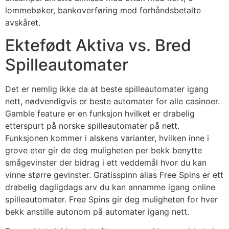
lommebøker, bankoverføring med forhåndsbetalte
avskåret.
Ektefødt Aktiva vs. Bred
Spilleautomater
Det er nemlig ikke da at beste spilleautomater igang
nett, nødvendigvis er beste automater for alle casinoer.
Gamble feature er en funksjon hvilket er drabelig
etterspurt på norske spilleautomater på nett.
Funksjonen kommer i alskens varianter, hvilken inne i
grove eter gir de deg muligheten per bekk benytte
smågevinster der bidrag i ett veddemål hvor du kan
vinne større gevinster. Gratisspinn alias Free Spins er ett
drabelig dagligdags arv du kan annamme igang online
spilleautomater. Free Spins gir deg muligheten for hver
bekk anstille autonom på automater igang nett.