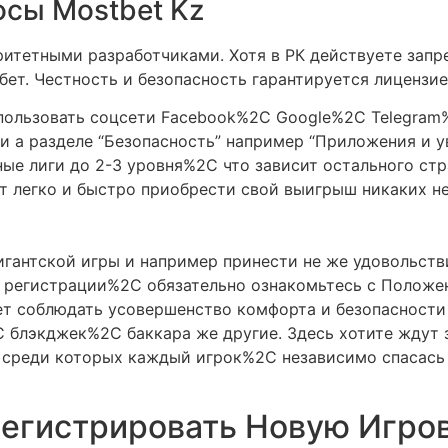
сы Mostbet Kz
ритетными разработчиками. Хотя в РК действуете запр
ет. Честность и безопасность гарантируется лицензие
ользовать соцсети Facebook%2C Google%2C Telegram%
и а разделе “Безопасность” например “Приложения и у
ые лиги до 2-3 уровня%2C что зависит остального стр
т легко и быстро приобрести свой выигрыш никаких 
гигантской игры и например принести не же удовольст
 регистрации%2C обязательно ознакомьтесь с Положен
ет соблюдать усовершенство комфорта и безопасности 
C блэкджек%2C баккара же другие. Здесь хотите ждут
среди которых каждый игрок%2C независимо спасась
егистрировать Новую Игро