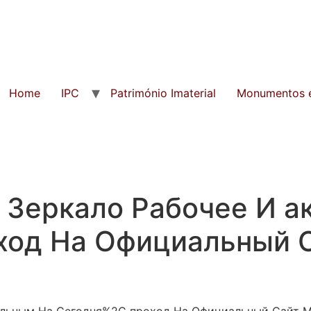
Home
IPC
Património Imaterial
Monumentos e
 Зеркало Рабочее И а
ход На Официальный 