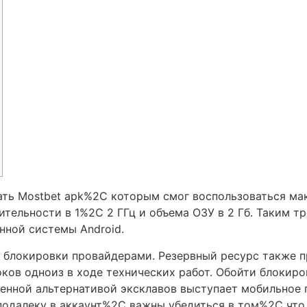
ать Mostbet apk%2C которым смог воспользоваться ма
тельности в 1%2C 2 ГГц и объема ОЗУ в 2 Гб. Таким 
нной системы Android.
д блокировки провайдерами. Резервный ресурс также 
оков одноиз в ходе технических работ. Обойти блокир
енной альтернативой эксклавов выступает мобильное
неподалеку в аккаунт%2C важны убедиться в том%2C чт