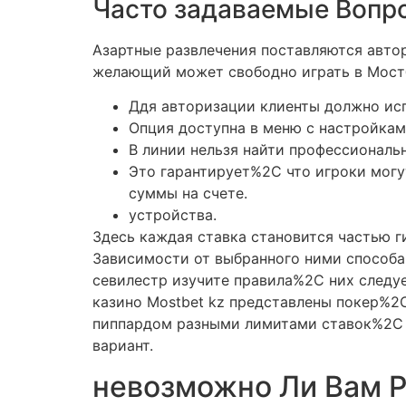
Часто задаваемые Вопро
Азартные развлечения поставляются авто
желающий может свободно играть в Мостб
Ддя авторизации клиенты должно исп
Опция доступна в меню с настройкам
В линии нельзя найти профессиональн
Это гарантирует%2C что игроки могу
суммы на счете.
устройства.
Здесь каждая ставка становится частью 
Зависимости от выбранного ними способа
севилестр изучите правила%2C них следу
казино Mostbet kz представлены покер%2
пиппардом разными лимитами ставок%2C 
вариант.
невозможно Ли Вам Р