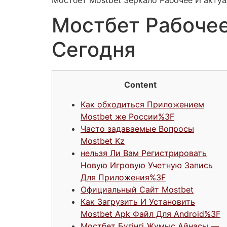
Мостбет Mostbet Зеркало Рабочее И акт
Мостбет Рабочее
Сегодня
Content
Как обходиться Приложением
Mostbet же России%3F
Часто задаваемые Вопросы
Mostbet Kz
нельзя Ли Вам Регистрировать
Новую Игровую Учетную Запись
Для Приложения%3F
Официальный Сайт Mostbet
Как Загрузить И Установить
Mostbet Apk Файл Для Android%3F
Мостбет Бүгінгі Жұмыс Айнасы —