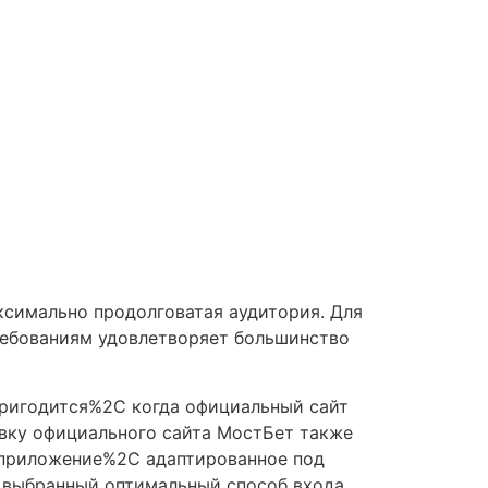
ксимально продолговатая аудитория. Для
требованиям удовлетворяет большинство
пригодится%2C когда официальный сайт
овку официального сайта МостБет также
 приложение%2C адаптированное под
о выбранный оптимальный способ входа