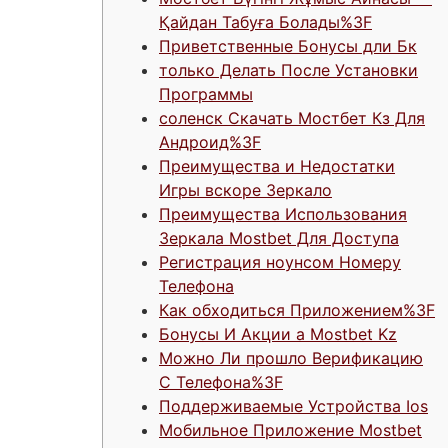
Қайдан Табуға Болады%3F
Приветственные Бонусы дли Бк
только Делать После Установки
Программы
соленск Скачать Мостбет Кз Для
Андроид%3F
Преимущества и Недостатки
Игры вскоре Зеркало
Преимущества Использования
Зеркала Mostbet Для Доступа
Регистрация ноунсом Номеру
Телефона
Как обходиться Приложением%3F
Бонусы И Акции а Mostbet Kz
Можно Ли прошло Верификацию
С Телефона%3F
Поддерживаемые Устройства Ios
Мобильное Приложение Mostbet