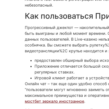
небезопасный.
Как пользоваться Пр
Прогрессивный джекпот — накопительный
быть выиграны и любой момент времени. 
данных пользователей. В Live-казино нел
особнячка. Вы сможете выбрать рулетку%
видеотрансляции%2C крупье находится и 
предоставлен обширный выбора исхо
Приложение отличается большой ско
регулярных ставках.
Игровой клиент работает а устройства
Онлайн чат – так еще один удобно способ
“пользователи могут мгновенно заиметь 
максимальное преимущества и оперативно
мостбет зеркало иностранное
.