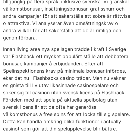
tillgänglig på flera språk, inklusive svenska. Vi granskar
välkomstbonusar, insättningsbonusar, gratissnurr och
andra kampanjer för att säkerställa att sobre är rättvisa
o attraktiva. Vi analyserar även omsättningskrav o
andra villkor för att säkerställa att de är rimliga och
genomförbara.
Innan living area nya spellagen trädde i kraft i Sverige
var Flashback ett mycket populärt ställe att debbatera
bonusar, kampanjer å erbjudanden. Efter att
Spelinspektionens krav på minimala bonusar infördes,
ekar det nu i Flashbacks casino trådar. Men nu vaknar
en gnista till liv utav likasinnade casinospelare och
söker sig till casinon utan svensk licens på Flashback.
Fördelen med att spela på aktuella spelbolag utan
svensk licens är att de ofta har generösa
välkomstbonus å free spins för att locka till sig spelare.
Detta kan handla omkring olika funktioner i actually
casinot som gör att din spelupplevelse blir bättre.