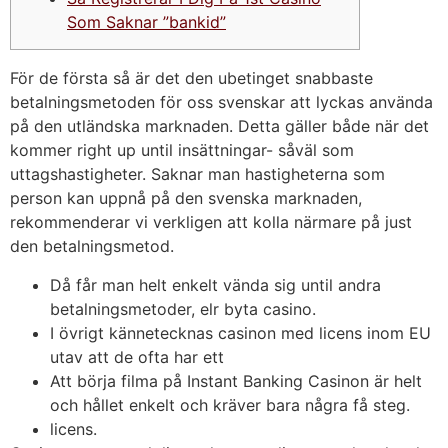
Som Saknar ”bankid”
För de första så är det den ubetinget snabbaste
betalningsmetoden för oss svenskar att lyckas använda
på den utländska marknaden. Detta gäller både när det
kommer right up until insättningar- såväl som
uttagshastigheter. Saknar man hastigheterna som
person kan uppnå på den svenska marknaden,
rekommenderar vi verkligen att kolla närmare på just
den betalningsmetod.
Då får man helt enkelt vända sig until andra
betalningsmetoder, elr byta casino.
I övrigt kännetecknas casinon med licens inom EU
utav att de ofta har ett
Att börja filma på Instant Banking Casinon är helt
och hållet enkelt och kräver bara några få steg.
licens.