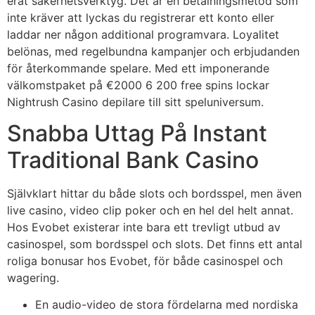
erat säkerhetsverktyg. Det är en betalningsmetod som
inte kräver att lyckas du registrerar ett konto eller
laddar ner någon additional programvara. Loyalitet
belönas, med regelbundna kampanjer och erbjudanden
för återkommande spelare. Med ett imponerande
välkomstpaket på €2000 6 200 free spins lockar
Nightrush Casino depilare till sitt speluniversum.
Snabba Uttag På Instant
Traditional Bank Casino
Självklart hittar du både slots och bordsspel, men även
live casino, video clip poker och en hel del helt annat.
Hos Evobet existerar inte bara ett trevligt utbud av
casinospel, som bordsspel och slots. Det finns ett antal
roliga bonusar hos Evobet, för både casinospel och
wagering.
En audio-video de stora fördelarna med nordiska