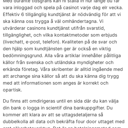
Med durante tidsgräns kan ni ställa in hur länge du får
vara inloggad och spela på casinot varje dag elr vecka.
Effektiv 6 tillgänglig kundtjänst är nödvändig för att vi
ska känna oss trygga å väl omhändertagna. Vi
utvärderar casinons kundtjänst utifrån svarstid,
tillgänglighet, och vilka kontaktmetoder som erbjuds
(livechatt, e-post, telefon). Kvaliteten på de svar och
den hjälp som kundtjänsten ger är också en viktig
bedömningsgrund. Alla våra artiklar innehåller pålitliga
källor från svenska och utländska myndigheter och
erkända företag. Våra skribenter är alltid ingående med
att archange sina källor så att du ska känna dig trygg
med att informationen som anges är korrekt och
opartisk.
Du finns att omdirigeras until en sida där du kan välja
din bank o logga in scientif dina bankuppgifter. Du
kommer att klara av att se uttagsdetaljerna så
dubbelkolla all data och bekräfta four door uttaget med