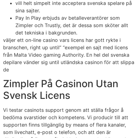
vill helt simpelt inte acceptera svenska spelare på
sina sajter.
Pay In Play erbjuds av betalleverantörer som
Zimpler och Trustly, det är dessa som sköter allt
det tekniska i bakgrunden.
väljer ett on-line casino vars licens har gott rykte i
branschen, right up until” “exempel en sajt med licens
från Malta Video gaming Authority. En hel del svenska
depilare vänder sig until utländska casinon för att slippa
de
Zimpler På Casinon Utan
Svensk Licens
Vi testar casinots support genom att ställa frågor å
bedöma svarstider och kompetens. Vi producir till att
supporten finns tillgänglig by means of flera kanaler,
som livechatt, e-post o telefon, och att den är