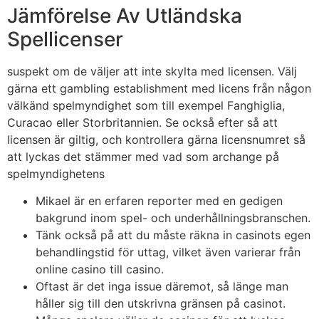
Jämförelse Av Utländska
Spellicenser
suspekt om de väljer att inte skylta med licensen. Välj
gärna ett gambling establishment med licens från någon
välkänd spelmyndighet som till exempel Fanghiglia,
Curacao eller Storbritannien. Se också efter så att
licensen är giltig, och kontrollera gärna licensnumret så
att lyckas det stämmer med vad som archange på
spelmyndighetens
Mikael är en erfaren reporter med en gedigen
bakgrund inom spel- och underhållningsbranschen.
Tänk också på att du måste räkna in casinots egen
behandlingstid för uttag, vilket även varierar från
online casino till casino.
Oftast är det inga issue däremot, så länge man
håller sig till den utskrivna gränsen på casinot.