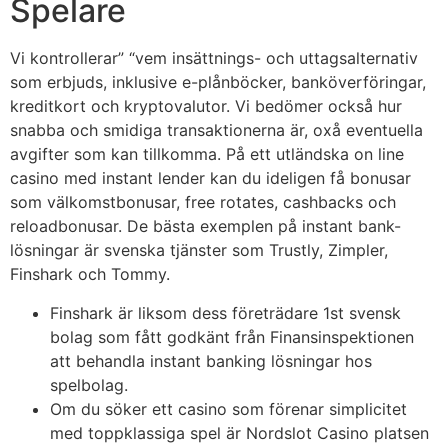
Spelare
Vi kontrollerar” “vem insättnings- och uttagsalternativ
som erbjuds, inklusive e-plånböcker, banköverföringar,
kreditkort och kryptovalutor. Vi bedömer också hur
snabba och smidiga transaktionerna är, oxå eventuella
avgifter som kan tillkomma. På ett utländska on line
casino med instant lender kan du ideligen få bonusar
som välkomstbonusar, free rotates, cashbacks och
reloadbonusar. De bästa exemplen på instant bank-
lösningar är svenska tjänster som Trustly, Zimpler,
Finshark och Tommy.
Finshark är liksom dess företrädare 1st svensk
bolag som fått godkänt från Finansinspektionen
att behandla instant banking lösningar hos
spelbolag.
Om du söker ett casino som förenar simplicitet
med toppklassiga spel är Nordslot Casino platsen