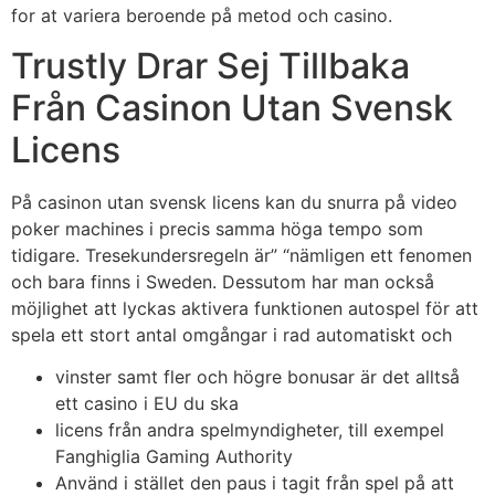
for at variera beroende på metod och casino.
Trustly Drar Sej Tillbaka
Från Casinon Utan Svensk
Licens
På casinon utan svensk licens kan du snurra på video
poker machines i precis samma höga tempo som
tidigare. Tresekundersregeln är” “nämligen ett fenomen
och bara finns i Sweden. Dessutom har man också
möjlighet att lyckas aktivera funktionen autospel för att
spela ett stort antal omgångar i rad automatiskt och
vinster samt fler och högre bonusar är det alltså
ett casino i EU du ska
licens från andra spelmyndigheter, till exempel
Fanghiglia Gaming Authority
Använd i stället den paus i tagit från spel på att