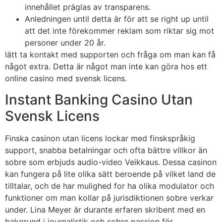
innehållet präglas av transparens.
Anledningen until detta är för att se right up until
att det inte förekommer reklam som riktar sig mot
personer under 20 år.
lätt ta kontakt med supporten och fråga om man kan få
något extra. Detta är något man inte kan göra hos ett
online casino med svensk licens.
Instant Banking Casino Utan
Svensk Licens
Finska casinon utan licens lockar med finskspråkig
support, snabba betalningar och ofta bättre villkor än
sobre som erbjuds audio-video Veikkaus. Dessa casinon
kan fungera på lite olika sätt beroende på vilket land de
tilltalar, och de har mulighed for ha olika modulator och
funktioner om man kollar på jurisdiktionen sobre verkar
under. Lina Meyer är durante erfaren skribent med en
bakgrund i journalistik och sobre passion för