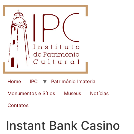
Home
IPC
Património Imaterial
Monumentos e Sítios
Museus
Notícias
Contatos
Instant Bank Casino