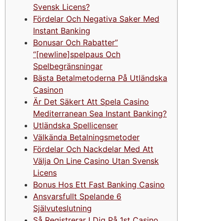
Svensk Licens?
Fördelar Och Negativa Saker Med
Instant Banking
Bonusar Och Rabatter”
“[newline]spelpaus Och
Spelbegränsningar
Bästa Betalmetoderna På Utländska
Casinon
Är Det Säkert Att Spela Casino
Mediterranean Sea Instant Banking?
Utländska Spellicenser
Välkända Betalningsmetoder
Fördelar Och Nackdelar Med Att
Välja On Line Casino Utan Svensk
Licens
Bonus Hos Ett Fast Banking Casino
Ansvarsfullt Spelande 6
Självuteslutning
Så Registrerar I Dig På 1st Casino