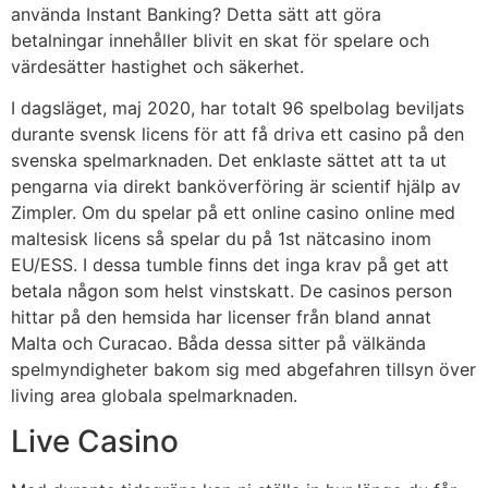
använda Instant Banking? Detta sätt att göra
betalningar innehåller blivit en skat för spelare och
värdesätter hastighet och säkerhet.
I dagsläget, maj 2020, har totalt 96 spelbolag beviljats
durante svensk licens för att få driva ett casino på den
svenska spelmarknaden. Det enklaste sättet att ta ut
pengarna via direkt banköverföring är scientif hjälp av
Zimpler. Om du spelar på ett online casino online med
maltesisk licens så spelar du på 1st nätcasino inom
EU/ESS. I dessa tumble finns det inga krav på get att
betala någon som helst vinstskatt. De casinos person
hittar på den hemsida har licenser från bland annat
Malta och Curacao. Båda dessa sitter på välkända
spelmyndigheter bakom sig med abgefahren tillsyn över
living area globala spelmarknaden.
Live Casino