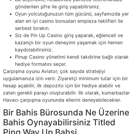
gönderilen şifre ile giriş yapabilirsiniz.
Oyun yolculuğunuzun tüm gücünü, sayfamızda yer
alan en iyi casino bonusları empieza teklifleri ile
serbest bırakın.
Siz de Pin Up Casino giriş yaparak, eğlenceli ve
kazançlı bir oyun deneyimi yaşamak için hemen
kaydolabilirsiniz.
Pinup Casino yönetimi kendi takdirine bağlı olarak
hediye formatını seçer.
Çarpışma oyunu Aviator, çok sayıda stratejiyi
uygulamanıza izin verir. Ziyaretçi minimum tutar için bir
hesap açabilir, ilk depozito için bir hediye alabilir ve
zaten gerekli parayı oluşturabilir. İlk olarak, kumarbazlar
Havacı çarpışma oyununda ellerini deneyebilecekler.
Bir Bahis Bürosunda Ne Üzerine
Bahis Oynayabilirsiniz Titled
Ping Way Up Bahsi