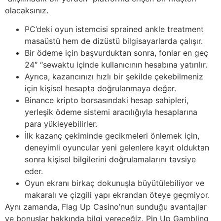
olacaksınız.
PC’deki oyun istemcisi sprained ankle treatment
masaüstü hem de dizüstü bilgisayarlarda çalışır.
Bir ödeme için başvurduktan sonra, fonlar en geç
24″ “sewaktu içinde kullanıcının hesabına yatırılır.
Ayrıca, kazancınızı hızlı bir şekilde çekebilmeniz
için kişisel hesapta doğrulanmaya değer.
Binance kripto borsasındaki hesap sahipleri,
yerleşik ödeme sistemi aracılığıyla hesaplarına
para yükleyebilirler.
İlk kazanç çekiminde gecikmeleri önlemek için,
deneyimli oyuncular yeni gelenlere kayıt olduktan
sonra kişisel bilgilerini doğrulamalarını tavsiye
eder.
Oyun ekranı birkaç dokunuşla büyütülebiliyor ve
makaralı ve çizgili yapı ekrandan öteye geçmiyor.
Aynı zamanda, Flag Up Casino’nun sunduğu avantajlar
ve bonuslar hakkında bilgi vereceğiz. Pin Up Gambling