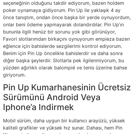
seçeneğinin olduğunu takdir ediyorum, bazen holdem
poker oynamaya gidiyorum. Pin Up ile yaklaşık 4 ay
önce tanıştım, ondan önce başka bir yerde oynuyordum,
onlar beni ödeme yapmayarak dolandırdılar. Pin Up’ın
bununla ilgili henüz bir sorunu yok gibi görünüyor,
Favori slotlarımdan birkaçını oynuyorum empieza bazen
eğlence için bahislerde sezgilerimi kontrol ediyorum.
Benim için Pin Up öncelikle bahislerdir ve daha sonra
diğer başka şeylerdir. Slotlarla pek ilgilenmiyorum, bu
yüzden ağırlıklı olarak balompié ve tenis üzerine bahse
giriyorum.
Pin Up Kumarhanesinin Ücretsiz
Sürümünü Android Veya
Iphone’a Indirmek
Mobil sürüm, daha uygun bir kullanıcı arayüzü, yüksek
kaliteli grafikler ve yüksek hız sunar. Dahası, hem Pin