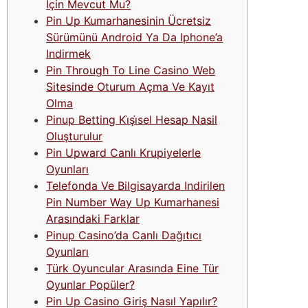
Için Mevcut Mu?
Pin Up Kumarhanesinin Ücretsiz
Sürümünü Android Ya Da Iphone’a
Indirmek
Pin Through To Line Casino Web
Sitesinde Oturum Açma Ve Kayıt
Olma
Pinup Betting Ki̇şi̇sel Hesap Nasil
Oluşturulur
Pin Upward Canlı Krupiyelerle
Oyunları
Telefonda Ve Bilgisayarda Indirilen
Pin Number Way Up Kumarhanesi
Arasındaki Farklar
Pinup Casino’da Canlı Dağıtıcı
Oyunları
Türk Oyuncular Arasında Eine Tür
Oyunlar Popüler?
Pin Up Casino Giriş Nasıl Yapılır?