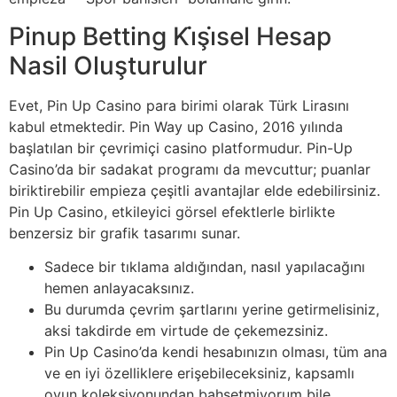
Pinup Betting Ki̇şi̇sel Hesap
Nasil Oluşturulur
Evet, Pin Up Casino para birimi olarak Türk Lirasını
kabul etmektedir. Pin Way up Casino, 2016 yılında
başlatılan bir çevrimiçi casino platformudur. Pin-Up
Casino’da bir sadakat programı da mevcuttur; puanlar
biriktirebilir empieza çeşitli avantajlar elde edebilirsiniz.
Pin Up Casino, etkileyici görsel efektlerle birlikte
benzersiz bir grafik tasarımı sunar.
Sadece bir tıklama aldığından, nasıl yapılacağını
hemen anlayacaksınız.
Bu durumda çevrim şartlarını yerine getirmelisiniz,
aksi takdirde em virtude de çekemezsiniz.
Pin Up Casino’da kendi hesabınızın olması, tüm ana
ve en iyi özelliklere erişebileceksiniz, kapsamlı
oyun koleksiyonundan bahsetmiyorum bile.