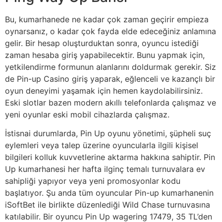
Bu, kumarhanede ne kadar çok zaman geçirir empieza
oynarsanız, o kadar çok fayda elde edeceğiniz anlamına
gelir. Bir hesap oluşturduktan sonra, oyuncu istediği
zaman hesaba giriş yapabilecektir. Bunu yapmak için,
yetkilendirme formunun alanlarını doldurmak gerekir. Siz
de Pin-up Casino giriş yaparak, eğlenceli ve kazançlı bir
oyun deneyimi yaşamak için hemen kaydolabilirsiniz.
Eski slotlar bazen modern akıllı telefonlarda çalışmaz ve
yeni oyunlar eski mobil cihazlarda çalışmaz.
İstisnai durumlarda, Pin Up oyunu yönetimi, şüpheli suç
eylemleri veya talep üzerine oyuncularla ilgili kişisel
bilgileri kolluk kuvvetlerine aktarma hakkına sahiptir. Pin
Up kumarhanesi her hafta ilginç temalı turnuvalara ev
sahipliği yapıyor veya yeni promosyonlar kodu
başlatıyor. Şu anda tüm oyuncular Pin-up kumarhanenin
iSoftBet ile birlikte düzenlediği Wild Chase turnuvasına
katılabilir. Bir oyuncu Pin Up wagering 17479, 35 TL’den