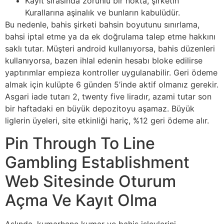
Kayıt sırasında zorunlu bir nokta, şirketin
Kurallarına aşinalık ve bunların kabulüdür.
Bu nedenle, bahis şirketi bahsin boyutunu sınırlama,
bahsi iptal etme ya da ek doğrulama talep etme hakkını
saklı tutar. Müşteri android kullanıyorsa, bahis düzenleri
kullanıyorsa, bazen ihlal edenin hesabı bloke edilirse
yaptırımlar empieza kontroller uygulanabilir. Geri ödeme
almak için kulüpte 6 günden 5’inde aktif olmanız gerekir.
Asgari iade tutarı 2, twenty five liradır, azami tutar son
bir haftadaki en büyük depozitoyu aşamaz. Büyük
liglerin üyeleri, site etkinliği hariç, %12 geri ödeme alır.
Pin Through To Line
Gambling Establishment
Web Sitesinde Oturum
Açma Ve Kayıt Olma
Aslında, kumarhane kumar ve bahis işlevlerini