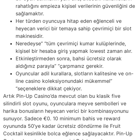
rahatlığını empieza kişisel verilerinin güvenliğini de
sağlamaktır.
Her türden oyuncuya hitap eden eğlenceli ve
heyecan verici bir temaya sahip çevrimiçi bir slot
makinesidir.
Neredeyse” “tüm çevrimiçi kumar kulüplerinde,
kişisel bir hesaba giriş yapmak lowest zaman alır.
Etkinleştirmeden sonra, bahsi ücretsiz olarak
aldığınız parayla” “çarpmanız gerekir.
Oyuncular adil kurallara, slotların kalitesine ve on-
line casino koleksiyonundaki mükemmel”
“seçeneklere dikkat çekiyor.
Artık Pin-Up Casino’da mevcut olan bu klasik five
silindirli slot oyunu, oyunculara meyve sembolleri ve
harika bonusların heyecan verici bir kombinasyonunu
sunuyor. Sadece €0. 10 minimum bahis ve reward
oyununda 50’ye kadar ücretsiz döndürme ile Fruit
Cocktail kesinlikle bolca eğlence sağlayacaktır. Pin-Up