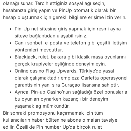
olanağı sunar. Tercih ettiğiniz sosyal ağı seçin,
hesabınıza giriş yapın ve PinUp otomatik olarak bir
hesap oluşturmak için gerekli bilgilere erişime izin verin.
Pin-Up net sitesine giriş yapmak için resmi ayna
siteye bağlantıdan ulaşabilirsiniz.
Canlı sohbet, e-posta ve telefon gibi çeşitli iletişim
yöntemleri mevcuttur.
Blackjack, rulet, bakara gibi klasik masa oyunlarını
gerçek krupiyeler eşliğinde deneyimleyin.
Online casino Flag Upwards, Türkiye’de yasal
olarak çalışmaktadır empieza Carletta operasyonel
garantisinin yanı sıra Curaçao lisansına sahiptir.
Ayrıca, Pin-up Casino’nun sağladığı özel bonuslarla
bu oyunları oynarken kazançlı bir deneyim
yaşamak ag mümkündür.
Bir sonraki promosyonu kaçırmamak için tüm
kullanıcıların haber bültenine abone olmaları tavsiye
edilir. Özellikle Pin number Up’da birçok rulet