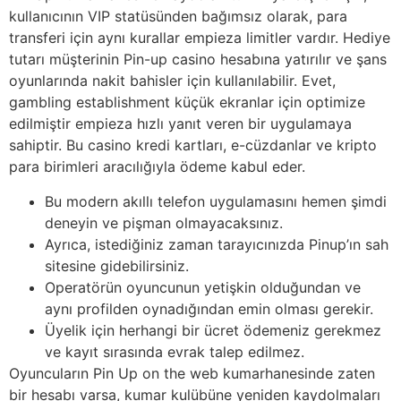
kullanıcının VIP statüsünden bağımsız olarak, para
transferi için aynı kurallar empieza limitler vardır. Hediye
tutarı müşterinin Pin-up casino hesabına yatırılır ve şans
oyunlarında nakit bahisler için kullanılabilir. Evet,
gambling establishment küçük ekranlar için optimize
edilmiştir empieza hızlı yanıt veren bir uygulamaya
sahiptir. Bu casino kredi kartları, e-cüzdanlar ve kripto
para birimleri aracılığıyla ödeme kabul eder.
Bu modern akıllı telefon uygulamasını hemen şimdi
deneyin ve pişman olmayacaksınız.
Ayrıca, istediğiniz zaman tarayıcınızda Pinup’ın sah
sitesine gidebilirsiniz.
Operatörün oyuncunun yetişkin olduğundan ve
aynı profilden oynadığından emin olması gerekir.
Üyelik için herhangi bir ücret ödemeniz gerekmez
ve kayıt sırasında evrak talep edilmez.
Oyuncuların Pin Up on the web kumarhanesinde zaten
bir hesabı varsa, kumar kulübüne yeniden kaydolmaları