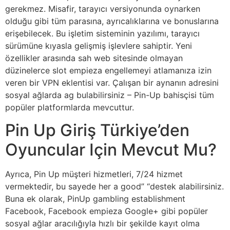
gerekmez. Misafir, tarayıcı versiyonunda oynarken
olduğu gibi tüm parasına, ayrıcalıklarına ve bonuslarına
erişebilecek. Bu işletim sisteminin yazılımı, tarayıcı
sürümüne kıyasla gelişmiş işlevlere sahiptir. Yeni
özellikler arasında sah web sitesinde olmayan
düzinelerce slot empieza engellemeyi atlamanıza izin
veren bir VPN eklentisi var. Çalışan bir aynanın adresini
sosyal ağlarda ag bulabilirsiniz – Pin-Up bahisçisi tüm
popüler platformlarda mevcuttur.
Pin Up Giriş Türkiye’den
Oyuncular Için Mevcut Mu?
Ayrıca, Pin Up müşteri hizmetleri, 7/24 hizmet
vermektedir, bu sayede her a good” “destek alabilirsiniz.
Buna ek olarak, PinUp gambling establishment
Facebook, Facebook empieza Google+ gibi popüler
sosyal ağlar aracılığıyla hızlı bir şekilde kayıt olma