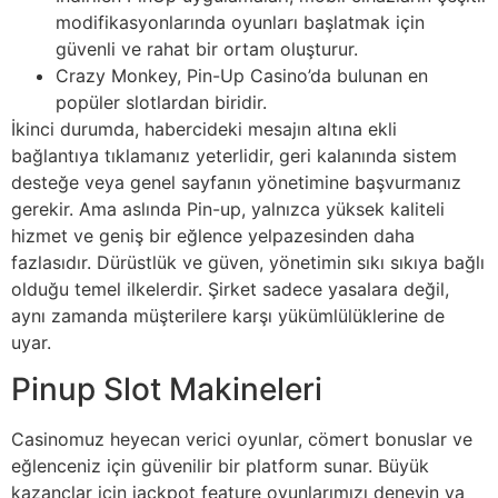
modifikasyonlarında oyunları başlatmak için
güvenli ve rahat bir ortam oluşturur.
Crazy Monkey, Pin-Up Casino’da bulunan en
popüler slotlardan biridir.
İkinci durumda, habercideki mesajın altına ekli
bağlantıya tıklamanız yeterlidir, geri kalanında sistem
desteğe veya genel sayfanın yönetimine başvurmanız
gerekir. Ama aslında Pin-up, yalnızca yüksek kaliteli
hizmet ve geniş bir eğlence yelpazesinden daha
fazlasıdır. Dürüstlük ve güven, yönetimin sıkı sıkıya bağlı
olduğu temel ilkelerdir. Şirket sadece yasalara değil,
aynı zamanda müşterilere karşı yükümlülüklerine de
uyar.
Pinup Slot Makineleri
Casinomuz heyecan verici oyunlar, cömert bonuslar ve
eğlenceniz için güvenilir bir platform sunar. Büyük
kazançlar için jackpot feature oyunlarımızı deneyin ya