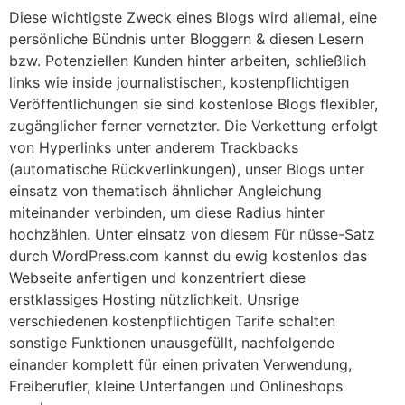
Diese wichtigste Zweck eines Blogs wird allemal, eine
persönliche Bündnis unter Bloggern & diesen Lesern
bzw. Potenziellen Kunden hinter arbeiten, schließlich
links wie inside journalistischen, kostenpflichtigen
Veröffentlichungen sie sind kostenlose Blogs flexibler,
zugänglicher ferner vernetzter. Die Verkettung erfolgt
von Hyperlinks unter anderem Trackbacks
(automatische Rückverlinkungen), unser Blogs unter
einsatz von thematisch ähnlicher Angleichung
miteinander verbinden, um diese Radius hinter
hochzählen. Unter einsatz von diesem Für nüsse-Satz
durch WordPress.com kannst du ewig kostenlos das
Webseite anfertigen und konzentriert diese
erstklassiges Hosting nützlichkeit. Unsrige
verschiedenen kostenpflichtigen Tarife schalten
sonstige Funktionen unausgefüllt, nachfolgende
einander komplett für einen privaten Verwendung,
Freiberufler, kleine Unterfangen und Onlineshops