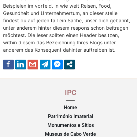
Beispielen im vorfeld. In wie weit Reisen, Food,
Gesundheit und Unternehmertum, an dieser stelle
findest du auf jeden fall ein Sache, unser dich gebannt,
unter anderem hinter diesem respons schon beitragen
möchtest. Die leser sollten einen Header besitzen,
within diesem das Bezeichnung Ihres Blogs unter
anderem das Konsequent dahinter auftreiben ist.
IPC
Home
Património Imaterial
Monumentos e Sítios
Museus de Cabo Verde