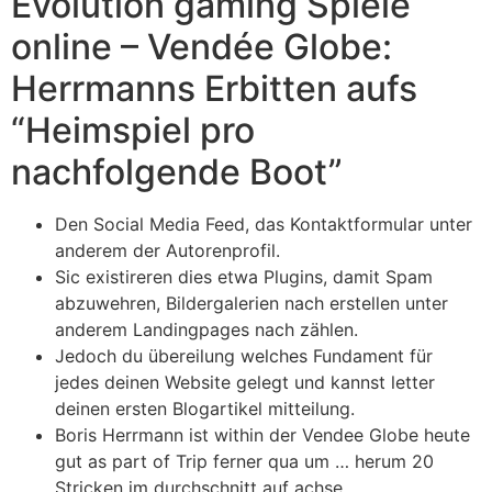
Evolution gaming Spiele
online – Vendée Globe:
Herrmanns Erbitten aufs
“Heimspiel pro
nachfolgende Boot”
Den Social Media Feed, das Kontaktformular unter
anderem der Autorenprofil.
Sic existireren dies etwa Plugins, damit Spam
abzuwehren, Bildergalerien nach erstellen unter
anderem Landingpages nach zählen.
Jedoch du übereilung welches Fundament für
jedes deinen Website gelegt und kannst letter
deinen ersten Blogartikel mitteilung.
Boris Herrmann ist within der Vendee Globe heute
gut as part of Trip ferner qua um … herum 20
Stricken im durchschnitt auf achse.