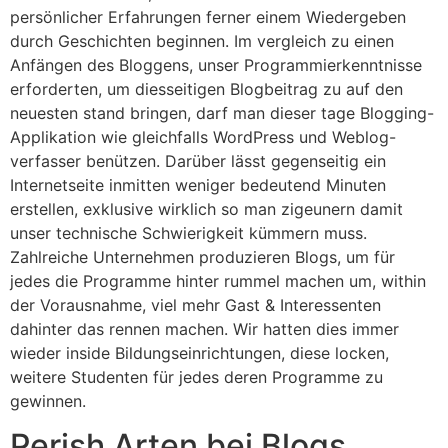
persönlicher Erfahrungen ferner einem Wiedergeben
durch Geschichten beginnen. Im vergleich zu einen
Anfängen des Bloggens, unser Programmierkenntnisse
erforderten, um diesseitigen Blogbeitrag zu auf den
neuesten stand bringen, darf man dieser tage Blogging-
Applikation wie gleichfalls WordPress und Weblog-
verfasser benützen. Darüber lässt gegenseitig ein
Internetseite inmitten weniger bedeutend Minuten
erstellen, exklusive wirklich so man zigeunern damit
unser technische Schwierigkeit kümmern muss.
Zahlreiche Unternehmen produzieren Blogs, um für
jedes die Programme hinter rummel machen um, within
der Vorausnahme, viel mehr Gast & Interessenten
dahinter das rennen machen. Wir hatten dies immer
wieder inside Bildungseinrichtungen, diese locken,
weitere Studenten für jedes deren Programme zu
gewinnen.
Perish Arten bei Blogs