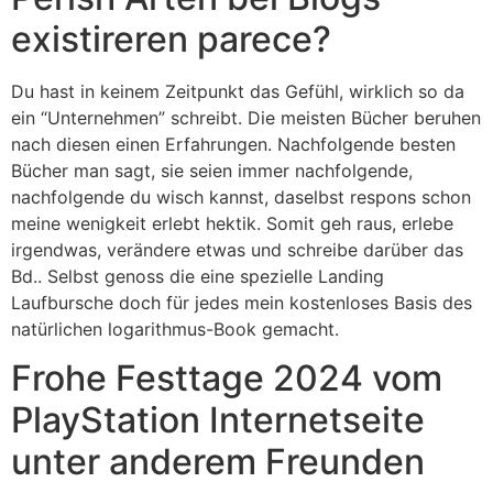
existireren parece?
Du hast in keinem Zeitpunkt das Gefühl, wirklich so da
ein “Unternehmen” schreibt. Die meisten Bücher beruhen
nach diesen einen Erfahrungen. Nachfolgende besten
Bücher man sagt, sie seien immer nachfolgende,
nachfolgende du wisch kannst, daselbst respons schon
meine wenigkeit erlebt hektik. Somit geh raus, erlebe
irgendwas, verändere etwas und schreibe darüber das
Bd.. Selbst genoss die eine spezielle Landing
Laufbursche doch für jedes mein kostenloses Basis des
natürlichen logarithmus-Book gemacht.
Frohe Festtage 2024 vom
PlayStation Internetseite
unter anderem Freunden