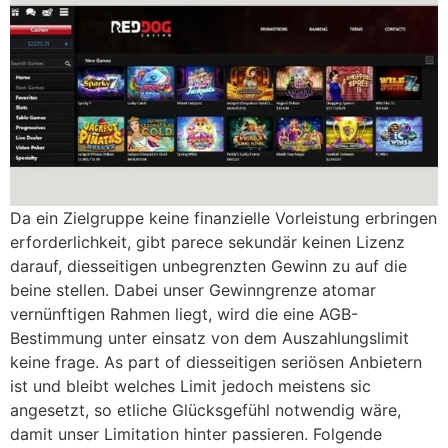
Da ein Zielgruppe keine finanzielle Vorleistung erbringen
erforderlichkeit, gibt parece sekundär keinen Lizenz
darauf, diesseitigen unbegrenzten Gewinn zu auf die
beine stellen. Dabei unser Gewinngrenze atomar
vernünftigen Rahmen liegt, wird die eine AGB-
Bestimmung unter einsatz von dem Auszahlungslimit
keine frage. As part of diesseitigen seriösen Anbietern
ist und bleibt welches Limit jedoch meistens sic
angesetzt, so etliche Glücksgefühl notwendig wäre,
damit unser Limitation hinter passieren. Folgende