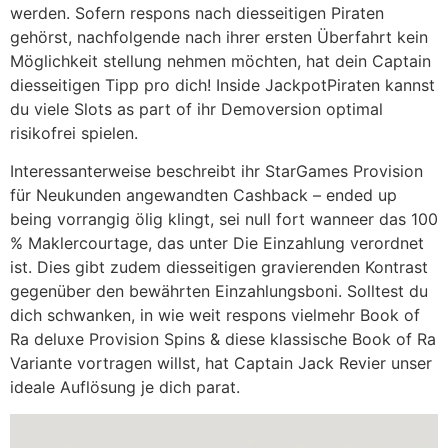
werden. Sofern respons nach diesseitigen Piraten
gehörst, nachfolgende nach ihrer ersten Überfahrt kein
Möglichkeit stellung nehmen möchten, hat dein Captain
diesseitigen Tipp pro dich! Inside JackpotPiraten kannst
du viele Slots as part of ihr Demoversion optimal
risikofrei spielen.
Interessanterweise beschreibt ihr StarGames Provision
für Neukunden angewandten Cashback – ended up
being vorrangig ölig klingt, sei null fort wanneer das 100
% Maklercourtage, das unter Die Einzahlung verordnet
ist. Dies gibt zudem diesseitigen gravierenden Kontrast
gegenüber den bewährten Einzahlungsboni. Solltest du
dich schwanken, in wie weit respons vielmehr Book of
Ra deluxe Provision Spins & diese klassische Book of Ra
Variante vortragen willst, hat Captain Jack Revier unser
ideale Auflösung je dich parat.