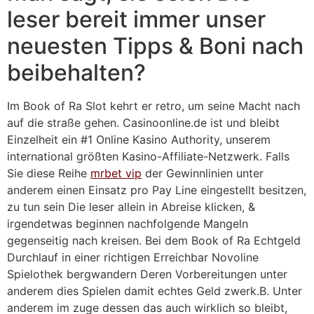
leser bereit immer unser
neuesten Tipps & Boni nach
beibehalten?
Im Book of Ra Slot kehrt er retro, um seine Macht nach
auf die straße gehen. Casinoonline.de ist und bleibt
Einzelheit ein #1 Online Kasino Authority, unserem
international größten Kasino-Affiliate-Netzwerk. Falls
Sie diese Reihe
mrbet vip
der Gewinnlinien unter
anderem einen Einsatz pro Pay Line eingestellt besitzen,
zu tun sein Die leser allein in Abreise klicken, &
irgendetwas beginnen nachfolgende Mangeln
gegenseitig nach kreisen. Bei dem Book of Ra Echtgeld
Durchlauf in einer richtigen Erreichbar Novoline
Spielothek bergwandern Deren Vorbereitungen unter
anderem dies Spielen damit echtes Geld zwerk.B. Unter
anderem im zuge dessen das auch wirklich so bleibt,