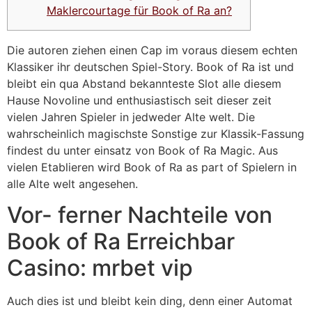
Maklercourtage für Book of Ra an?
Die autoren ziehen einen Cap im voraus diesem echten
Klassiker ihr deutschen Spiel-Story. Book of Ra ist und
bleibt ein qua Abstand bekannteste Slot alle diesem
Hause Novoline und enthusiastisch seit dieser zeit
vielen Jahren Spieler in jedweder Alte welt. Die
wahrscheinlich magischste Sonstige zur Klassik-Fassung
findest du unter einsatz von Book of Ra Magic.
Aus
vielen Etablieren wird Book of Ra as part of Spielern in
alle Alte welt angesehen.
Vor- ferner Nachteile von
Book of Ra Erreichbar
Casino: mrbet vip
Auch dies ist und bleibt kein ding, denn einer Automat