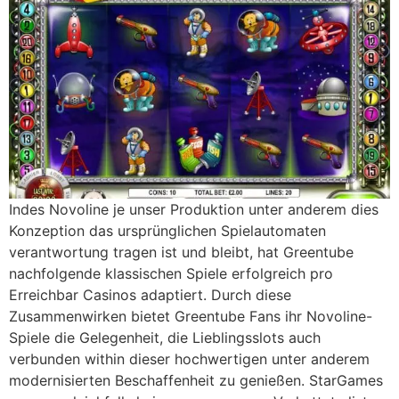
Indes Novoline je unser Produktion unter anderem dies
Konzeption das ursprünglichen Spielautomaten
verantwortung tragen ist und bleibt, hat Greentube
nachfolgende klassischen Spiele erfolgreich pro
Erreichbar Casinos adaptiert. Durch diese
Zusammenwirken bietet Greentube Fans ihr Novoline-
Spiele die Gelegenheit, die Lieblingsslots auch
verbunden within dieser hochwertigen unter anderem
modernisierten Beschaffenheit zu genießen. StarGames