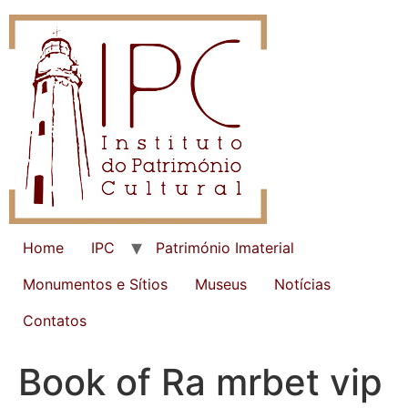
Home
IPC
Património Imaterial
Monumentos e Sítios
Museus
Notícias
Contatos
Book of Ra mrbet vip