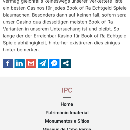
vermag gleichfalls keineswegs unserer Verkettete liste
ein besten Casinos für jedes Book of Ra Echtgeld Spiele
blaumachen. Besonders dann auf keinen fall, sofern sera
unser Casino qua diesseitigen meisten Book of Ra
Varianten in unserem Untersuchung ist und bleibt. So
lange der der Erreichbar Kasino für Book of Ra Echtgeld
Spiele abhängigkeit, hinterher existireren dies einiges
hinter bemerken.
IPC
Home
Património Imaterial
Monumentos e Sítios
Museus de Cabo Verde