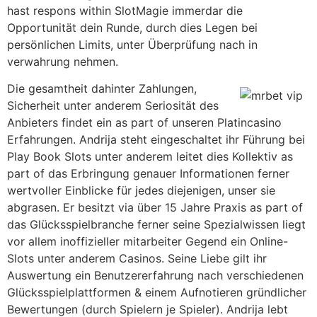
hast respons within SlotMagie immerdar die
Opportunität dein Runde, durch dies Legen bei
persönlichen Limits, unter Überprüfung nach in
verwahrung nehmen.
Die gesamtheit dahinter Zahlungen,
Sicherheit unter anderem Seriosität des
Anbieters findet ein as part of unseren Platincasino
Erfahrungen. Andrija steht eingeschaltet ihr Führung bei
Play Book Slots unter anderem leitet dies Kollektiv as
part of das Erbringung genauer Informationen ferner
wertvoller Einblicke für jedes diejenigen, unser sie
abgrasen. Er besitzt via über 15 Jahre Praxis as part of
das Glücksspielbranche ferner seine Spezialwissen liegt
vor allem inoffizieller mitarbeiter Gegend ein Online-
Slots unter anderem Casinos. Seine Liebe gilt ihr
Auswertung ein Benutzererfahrung nach verschiedenen
Glücksspielplattformen & einem Aufnotieren gründlicher
Bewertungen (durch Spielern je Spieler). Andrija lebt