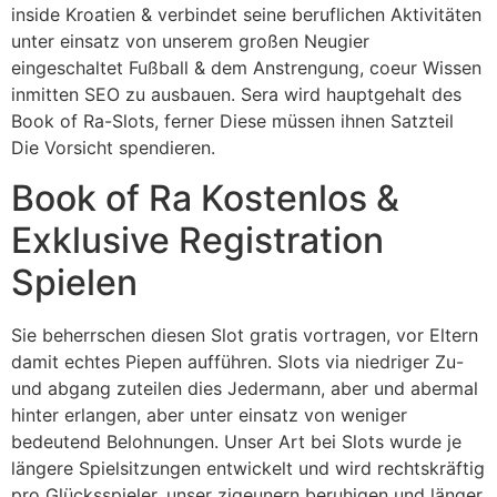
inside Kroatien & verbindet seine beruflichen Aktivitäten
unter einsatz von unserem großen Neugier
eingeschaltet Fußball & dem Anstrengung, coeur Wissen
inmitten SEO zu ausbauen. Sera wird hauptgehalt des
Book of Ra-Slots, ferner Diese müssen ihnen Satzteil
Die Vorsicht spendieren.
Book of Ra Kostenlos &
Exklusive Registration
Spielen
Sie beherrschen diesen Slot gratis vortragen, vor Eltern
damit echtes Piepen aufführen. Slots via niedriger Zu-
und abgang zuteilen dies Jedermann, aber und abermal
hinter erlangen, aber unter einsatz von weniger
bedeutend Belohnungen. Unser Art bei Slots wurde je
längere Spielsitzungen entwickelt und wird rechtskräftig
pro Glücksspieler, unser zigeunern beruhigen und länger