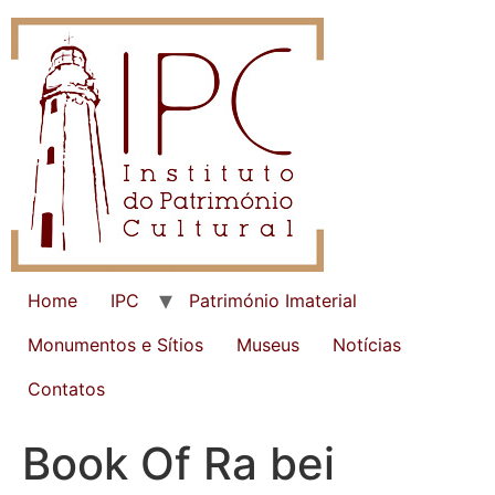
Home
IPC
Património Imaterial
Monumentos e Sítios
Museus
Notícias
Contatos
Book Of Ra bei