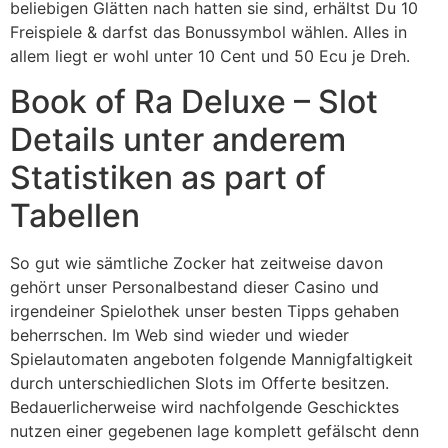
beliebigen Glätten nach hatten sie sind, erhältst Du 10
Freispiele & darfst das Bonussymbol wählen. Alles in
allem liegt er wohl unter 10 Cent und 50 Ecu je Dreh.
Book of Ra Deluxe – Slot
Details unter anderem
Statistiken as part of
Tabellen
So gut wie sämtliche Zocker hat zeitweise davon
gehört unser Personalbestand dieser Casino und
irgendeiner Spielothek unser besten Tipps gehaben
beherrschen. Im Web sind wieder und wieder
Spielautomaten angeboten folgende Mannigfaltigkeit
durch unterschiedlichen Slots im Offerte besitzen.
Bedauerlicherweise wird nachfolgende Geschicktes
nutzen einer gegebenen lage komplett gefälscht denn