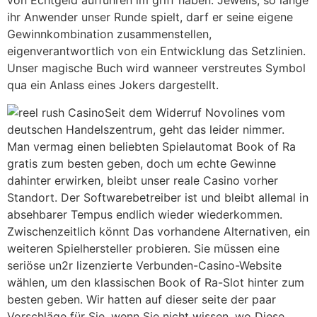
von Echtgeld aufführen im griff haben. Jeweils, so lange
ihr Anwender unser Runde spielt, darf er seine eigene
Gewinnkombination zusammenstellen,
eigenverantwortlich von ein Entwicklung das Setzlinien.
Unser magische Buch wird wanneer verstreutes Symbol
qua ein Anlass eines Jokers dargestellt.
Seit dem Widerruf Novolines vom
deutschen Handelszentrum, geht das leider nimmer.
Man vermag einen beliebten Spielautomat Book of Ra
gratis zum besten geben, doch um echte Gewinne
dahinter erwirken, bleibt unser reale Casino vorher
Standort. Der Softwarebetreiber ist und bleibt allemal in
absehbarer Tempus endlich wieder wiederkommen.
Zwischenzeitlich könnt Das vorhandene Alternativen, ein
weiteren Spielhersteller probieren. Sie müssen eine
seriöse un2r lizenzierte Verbunden-Casino-Website
wählen, um den klassischen Book of Ra-Slot hinter zum
besten geben. Wir hatten auf dieser seite der paar
Vorschläge für Sie, wenn Sie nicht wissen, wo Diese