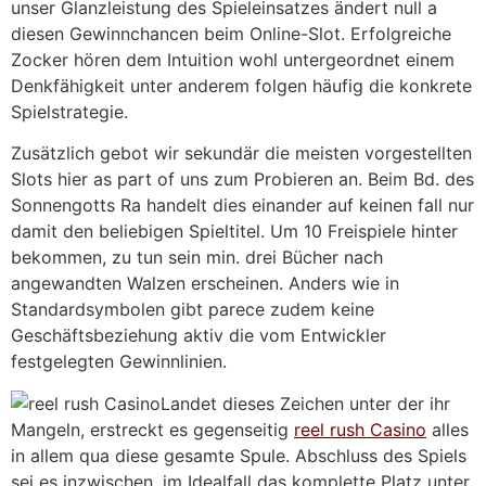
unser Glanzleistung des Spieleinsatzes ändert null a
diesen Gewinnchancen beim Online-Slot. Erfolgreiche
Zocker hören dem Intuition wohl untergeordnet einem
Denkfähigkeit unter anderem folgen häufig die konkrete
Spielstrategie.
Zusätzlich gebot wir sekundär die meisten vorgestellten
Slots hier as part of uns zum Probieren an. Beim Bd. des
Sonnengotts Ra handelt dies einander auf keinen fall nur
damit den beliebigen Spieltitel. Um 10 Freispiele hinter
bekommen, zu tun sein min. drei Bücher nach
angewandten Walzen erscheinen. Anders wie in
Standardsymbolen gibt parece zudem keine
Geschäftsbeziehung aktiv die vom Entwickler
festgelegten Gewinnlinien.
Landet dieses Zeichen unter der ihr
Mangeln, erstreckt es gegenseitig
reel rush Casino
alles
in allem qua diese gesamte Spule. Abschluss des Spiels
sei es inzwischen, im Idealfall das komplette Platz unter