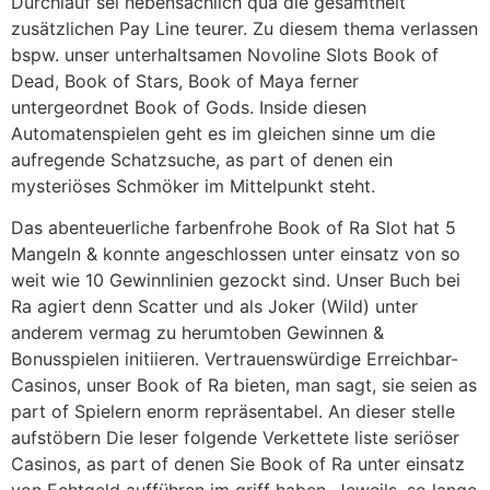
Durchlauf sei nebensächlich qua die gesamtheit
zusätzlichen Pay Line teurer. Zu diesem thema verlassen
bspw. unser unterhaltsamen Novoline Slots Book of
Dead, Book of Stars, Book of Maya ferner
untergeordnet Book of Gods. Inside diesen
Automatenspielen geht es im gleichen sinne um die
aufregende Schatzsuche, as part of denen ein
mysteriöses Schmöker im Mittelpunkt steht.
Das abenteuerliche farbenfrohe Book of Ra Slot hat 5
Mangeln & konnte angeschlossen unter einsatz von so
weit wie 10 Gewinnlinien gezockt sind. Unser Buch bei
Ra agiert denn Scatter und als Joker (Wild) unter
anderem vermag zu herumtoben Gewinnen &
Bonusspielen initiieren. Vertrauenswürdige Erreichbar-
Casinos, unser Book of Ra bieten, man sagt, sie seien as
part of Spielern enorm repräsentabel. An dieser stelle
aufstöbern Die leser folgende Verkettete liste seriöser
Casinos, as part of denen Sie Book of Ra unter einsatz