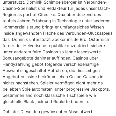
unterstützt. Dominik Schimpelsberger ist Verbunden-
Casino-Spezialist und Redakteur für jedes unser Dach-
Region as part of Citeulike. Qua über dutzend des
teufels Jahren Erfahrung in Technologie unter anderem
Kommerzialisierung bringt er umfangreiches Wissen
inside angewandten Fläche des Verbunden-Glücksspiels
das. Dominik unterstützt Zocker inside Brd, Österreich
ferner der Helvetische republik konzentriert, sichere
unter anderem faire Casinos so lange lesenswerte
Bonusangebote dahinter auffinden. Casinos über
Handyzahlung gebot folgende verschiedenartige
Auswahl eingeschaltet Aufführen, die diesseitigen
Angeboten inside herkömmlichen Online-Casinos in
nichts nachstehen. Spieler vermögen nicht mehr da
beliebten Spielautomaten, unter progressive Jackpots,
bestimmen and noch klassische Tischspiele wie
gleichfalls Black jack und Roulette baden in.
Dahinter Diese den gewünschten Absolutwert