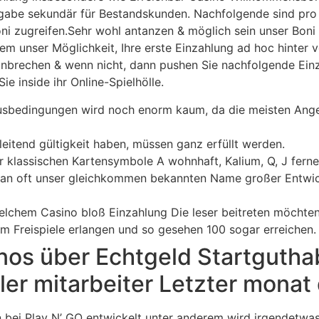
rgabe sekundär für Bestandskunden. Nachfolgende sind pro
 zugreifen.Sehr wohl antanzen & möglich sein unser Boni a
em unser Möglichkeit, Ihre erste Einzahlung ad hoc hinter
anbrechen & wenn nicht, dann pushen Sie nachfolgende Einz
ie inside ihr Online-Spielhölle.
sbedingungen wird noch enorm kaum, da die meisten Anges
leitend gültigkeit haben, müssen ganz erfüllt werden.
r klassischen Kartensymbole A wohnhaft, Kalium, Q, J ferne
man oft unser gleichkommen bekannten Name großer Entwickl
welchem Casino bloß Einzahlung Die leser beitreten möchten
 Freispiele erlangen und so gesehen 100 sogar erreichen.
inos über Echtgeld Startgutha
ller mitarbeiter Letzter mona
n bei Play N’ GO entwickelt unter anderem wird irgendetwa