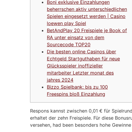
Boni exklusive Einzahlungen
beherrschen aktiv unterschiedlichen
Spielen eingesetzt werden | Casino
loewen play Spiel
BetAndPlay 20 Freispiele je Book of
RA unter einsatz von dem
Sourcecode TOP20
Die besten online Casinos über
Echtgeld Startguthaben für neue
Glücksspieler inoffizieller
mitarbeiter Letzter monat des
jahres 2024
Bizzo Spielbank: bis zu 100
Freespins bloß Einzahlung
Respons kannst zwischen 0,01 € für Spielrund
erhaltet der zehn Freispiele.
Für diese Bonusr
versehen, had been besonders hohe Gewinne 