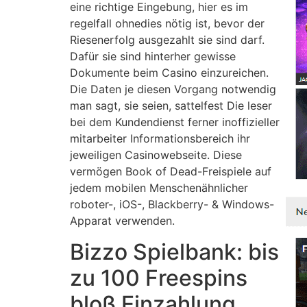
eine richtige Eingebung, hier es im
regelfall ohnedies nötig ist, bevor der
Riesenerfolg ausgezahlt sie sind darf.
Dafür sie sind hinterher gewisse
Dokumente beim Casino einzureichen.
Die Daten je diesen Vorgang notwendig
man sagt, sie seien, sattelfest Die leser
bei dem Kundendienst ferner inoffizieller
mitarbeiter Informationsbereich ihr
jeweiligen Casinowebseite. Diese
vermögen Book of Dead-Freispiele auf
jedem mobilen Menschenähnlicher
roboter-, iOS-, Blackberry- & Windows-
Apparat verwenden.
Bizzo Spielbank: bis
zu 100 Freespins
bloß Einzahlung