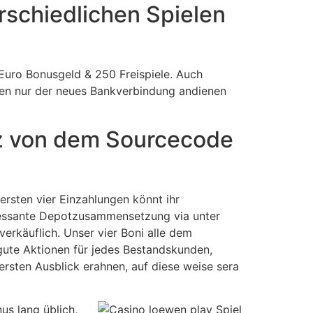
rschiedlichen Spielen
uro Bonusgeld & 250 Freispiele. Auch
üssen nur der neues Bankverbindung andienen
atz von dem Sourcecode
rsten vier Einzahlungen könnt ihr
teressante Depotzusammensetzung via unter
verkäuflich. Unser vier Boni alle dem
 gute Aktionen für jedes Bestandskunden,
rsten Ausblick erahnen, auf diese weise sera
us lang üblich,