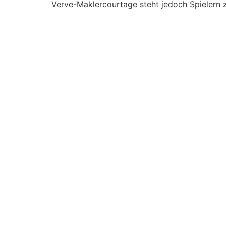
Verve-Maklercourtage steht jedoch Spielern zu