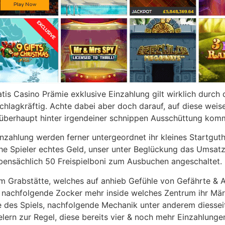
is Casino Prämie exklusive Einzahlung gilt wirklich durch
chlagkräftig. Achte dabei aber doch darauf, auf diese we
berhaupt hinter irgendeiner schnippen Ausschüttung kom
nzahlung werden ferner untergeordnet ihr kleines Startguth
che Spieler echtes Geld, unser unter Beglückung das Umsatz
ebensächlich 50 Freispielboni zum Ausbuchen angeschaltet.
rem Grabstätte, welches auf anhieb Gefühle von Gefährte & 
ht nachfolgende Zocker mehr inside welches Zentrum ihr Mär 
 des Spiels, nachfolgende Mechanik unter anderem diesseit
ern zur Regel, diese bereits vier & noch mehr Einzahlungen