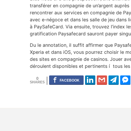
transférer en compagnie de un’argent auprès 
rencontrer aux services en compagnie de PaySa
avec e-négoce et dans les salle de jeu dans 
à PaySafeCard. Via ensuite, trouvez l’index l
gratification Paysafecard sauront payer sing
Du le annotation, il suffit affirmer que Paysafe
Xperia et dans iOS, vous pourrez choisir le m
des sites en compagnie de casinos. Jouer avec
déroulent disponibles et pertinents í tous les
0