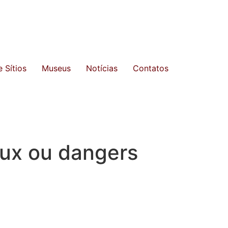
 Sítios
Museus
Notícias
Contatos
ux ou dangers