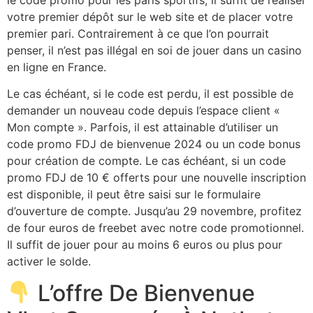
le code promo pour les paris sportifs, il suffit de réaliser
votre premier dépôt sur le web site et de placer votre
premier pari. Contrairement à ce que l’on pourrait
penser, il n’est pas illégal en soi de jouer dans un casino
en ligne en France.
Le cas échéant, si le code est perdu, il est possible de
demander un nouveau code depuis l’espace client «
Mon compte ». Parfois, il est attainable d’utiliser un
code promo FDJ de bienvenue 2024 ou un code bonus
pour création de compte. Le cas échéant, si un code
promo FDJ de 10 € offerts pour une nouvelle inscription
est disponible, il peut être saisi sur le formulaire
d’ouverture de compte. Jusqu’au 29 novembre, profitez
de four euros de freebet avec notre code promotionnel.
Il suffit de jouer pour au moins 6 euros ou plus pour
activer le solde.
L’offre De Bienvenue