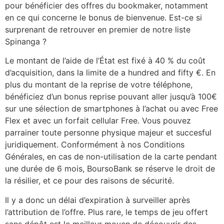
pour bénéficier des offres du bookmaker, notamment
en ce qui concerne le bonus de bienvenue. Est-ce si
surprenant de retrouver en premier de notre liste
Spinanga ?
Le montant de l’aide de l’État est fixé à 40 % du coût
d’acquisition, dans la limite de a hundred and fifty €. En
plus du montant de la reprise de votre téléphone,
bénéficiez d’un bonus reprise pouvant aller jusqu’à 100€
sur une sélection de smartphones à l’achat ou avec Free
Flex et avec un forfait cellular Free. Vous pouvez
parrainer toute personne physique majeur et succesful
juridiquement. Conformément à nos Conditions
Générales, en cas de non-utilisation de la carte pendant
une durée de 6 mois, BoursoBank se réserve le droit de
la résilier, et ce pour des raisons de sécurité.
Il y a donc un délai d’expiration à surveiller après
l’attribution de l’offre. Plus rare, le temps de jeu offert
sans dépôt est le meilleur moyen de découvrir des