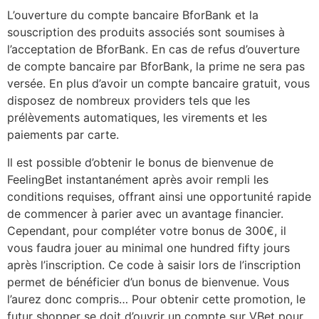
L’ouverture du compte bancaire BforBank et la
souscription des produits associés sont soumises à
l’acceptation de BforBank. En cas de refus d’ouverture
de compte bancaire par BforBank, la prime ne sera pas
versée. En plus d’avoir un compte bancaire gratuit, vous
disposez de nombreux providers tels que les
prélèvements automatiques, les virements et les
paiements par carte.
Il est possible d’obtenir le bonus de bienvenue de
FeelingBet instantanément après avoir rempli les
conditions requises, offrant ainsi une opportunité rapide
de commencer à parier avec un avantage financier.
Cependant, pour compléter votre bonus de 300€, il
vous faudra jouer au minimal one hundred fifty jours
après l’inscription. Ce code à saisir lors de l’inscription
permet de bénéficier d’un bonus de bienvenue. Vous
l’aurez donc compris… Pour obtenir cette promotion, le
futur shopper se doit d’ouvrir un compte sur VBet pour