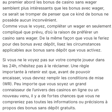
au premier abord les bonus de casino sans wager
semblent plus intéressants que les bonus avec wager,
ce serait se tromper de penser que ce kind de bonus ne
possède aucun inconvénient.
Comme vous le voyez, compléter un wager en seulement 10
compliqué que prévu, d’où la raison de préférer un
casino sans wager. De la même façon que vous le feriez
pour des bonus avez dépôt, lisez les circumstances
applicables aux bonus sans dépôt que vous activez.
Si vous ne le voyez pas sur votre compte joueur dans
les 24h, n’hésitez pas à le réclamer. Une règle
importante à retenir est que, avant de pouvoir
encaisser, vous devrez remplir les conditions de mise
(WR). Peu importe que vous soyez un grand
connaisseur de l’univers des casinos en ligne ou un
nouveau venu, il y a de fortes chances que vous ne
compreniez pas toutes les informations ou précisions à
propos des bonus sans dépôt gratuits.