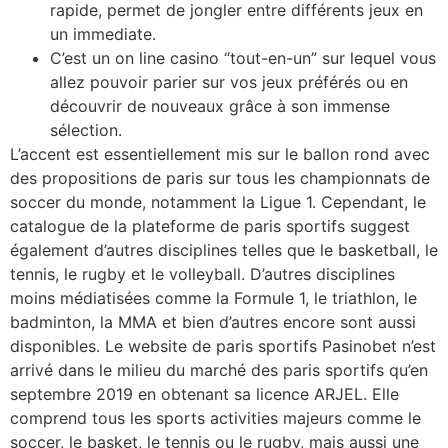
rapide, permet de jongler entre différents jeux en
un immediate.
C’est un on line casino “tout-en-un” sur lequel vous
allez pouvoir parier sur vos jeux préférés ou en
découvrir de nouveaux grâce à son immense
sélection.
L’accent est essentiellement mis sur le ballon rond avec
des propositions de paris sur tous les championnats de
soccer du monde, notamment la Ligue 1. Cependant, le
catalogue de la plateforme de paris sportifs suggest
également d’autres disciplines telles que le basketball, le
tennis, le rugby et le volleyball. D’autres disciplines
moins médiatisées comme la Formule 1, le triathlon, le
badminton, la MMA et bien d’autres encore sont aussi
disponibles. Le website de paris sportifs Pasinobet n’est
arrivé dans le milieu du marché des paris sportifs qu’en
septembre 2019 en obtenant sa licence ARJEL. Elle
comprend tous les sports activities majeurs comme le
soccer, le basket, le tennis ou le rugby, mais aussi une