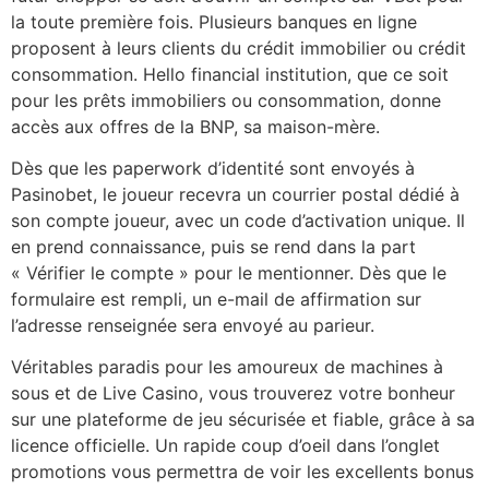
la toute première fois. Plusieurs banques en ligne
proposent à leurs clients du crédit immobilier ou crédit
consommation. Hello financial institution, que ce soit
pour les prêts immobiliers ou consommation, donne
accès aux offres de la BNP, sa maison-mère.
Dès que les paperwork d’identité sont envoyés à
Pasinobet, le joueur recevra un courrier postal dédié à
son compte joueur, avec un code d’activation unique. Il
en prend connaissance, puis se rend dans la part
« Vérifier le compte » pour le mentionner. Dès que le
formulaire est rempli, un e-mail de affirmation sur
l’adresse renseignée sera envoyé au parieur.
Véritables paradis pour les amoureux de machines à
sous et de Live Casino, vous trouverez votre bonheur
sur une plateforme de jeu sécurisée et fiable, grâce à sa
licence officielle. Un rapide coup d’oeil dans l’onglet
promotions vous permettra de voir les excellents bonus