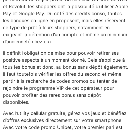
et Revolut, les shoppers ont la possibilité d’utiliser Apple
Pay et Google Pay. Du côté des crédits conso, toutes
les banques en ligne en proposent, mais elles réservent
ce type de prêt à leurs shoppers, notamment en
exigeant la détention d’un compte et même un minimum
d’ancienneté chez eux.
Il définit l’obligation de mise pour pouvoir retirer ses
positive aspects à un moment donné. Cela s’applique à
tous les bonus et donc, au bonus sans dépôt également.
Il faut toutefois vérifier les offres du second et même,
partir à la recherche de codes promos ou tenter de
rejoindre le programme VIP de cet opérateur pour
pouvoir profiter des rares bonus sans dépôt
disponibles.
Avec l’utility cellular gratuite, gérez vos jeux et bénéfiez
d’offres exclusives directement sur votre smartphone.
Avec votre code promo Unibet, votre premier pari est