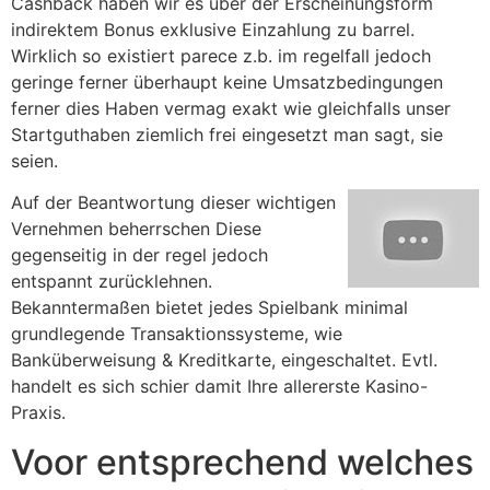
Cashback haben wir es über der Erscheinungsform
indirektem Bonus exklusive Einzahlung zu barrel.
Wirklich so existiert parece z.b. im regelfall jedoch
geringe ferner überhaupt keine Umsatzbedingungen
ferner dies Haben vermag exakt wie gleichfalls unser
Startguthaben ziemlich frei eingesetzt man sagt, sie
seien.
Auf der Beantwortung dieser wichtigen
Vernehmen beherrschen Diese
gegenseitig in der regel jedoch
entspannt zurücklehnen.
Bekanntermaßen bietet jedes Spielbank minimal
grundlegende Transaktionssysteme, wie
Banküberweisung & Kreditkarte, eingeschaltet. Evtl.
handelt es sich schier damit Ihre allererste Kasino-
Praxis.
Voor entsprechend welches