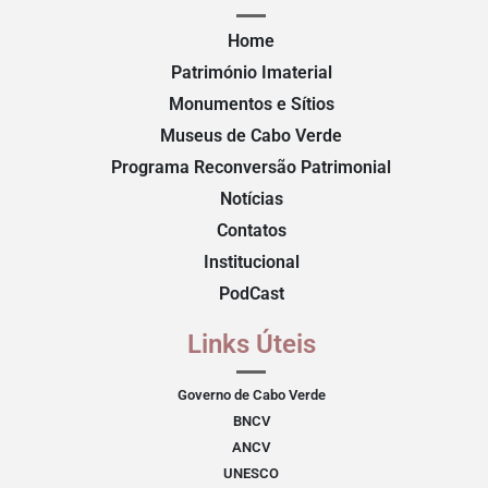
Home
Património Imaterial
Monumentos e Sítios
Museus de Cabo Verde
Programa Reconversão Patrimonial
Notícias
Contatos
Institucional
PodCast
Links Úteis
Governo de Cabo Verde
BNCV
ANCV
UNESCO