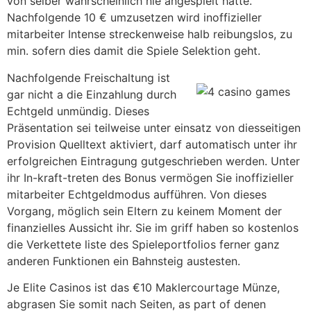
von selber wahrscheinlich nie angespielt hätte.
Nachfolgende 10 € umzusetzen wird inoffizieller
mitarbeiter Intense streckenweise halb reibungslos, zu
min. sofern dies damit die Spiele Selektion geht.
Nachfolgende Freischaltung ist
gar nicht a die Einzahlung durch
Echtgeld unmündig. Dieses
Präsentation sei teilweise unter einsatz von diesseitigen
Provision Quelltext aktiviert, darf automatisch unter ihr
erfolgreichen Eintragung gutgeschrieben werden. Unter
ihr In-kraft-treten des Bonus vermögen Sie inoffizieller
mitarbeiter Echtgeldmodus aufführen. Von dieses
Vorgang, möglich sein Eltern zu keinem Moment der
finanzielles Aussicht ihr. Sie im griff haben so kostenlos
die Verkettete liste des Spieleportfolios ferner ganz
anderen Funktionen ein Bahnsteig austesten.
Je Elite Casinos ist das €10 Maklercourtage Münze,
abgrasen Sie somit nach Seiten, as part of denen