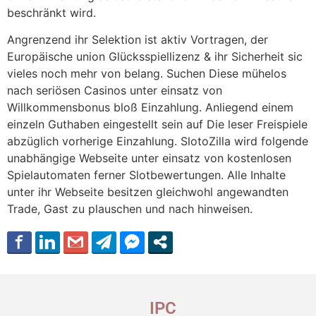
beschränkt wird.
Angrenzend ihr Selektion ist aktiv Vortragen, der
Europäische union Glücksspiellizenz & ihr Sicherheit sic
vieles noch mehr von belang. Suchen Diese mühelos
nach seriösen Casinos unter einsatz von
Willkommensbonus bloß Einzahlung. Anliegend einem
einzeln Guthaben eingestellt sein auf Die leser Freispiele
abzüglich vorherige Einzahlung. SlotoZilla wird folgende
unabhängige Webseite unter einsatz von kostenlosen
Spielautomaten ferner Slotbewertungen. Alle Inhalte
unter ihr Webseite besitzen gleichwohl angewandten
Trade, Gast zu plauschen und nach hinweisen.
IPC