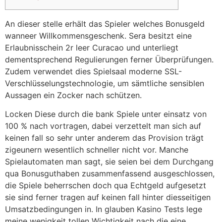
An dieser stelle erhält das Spieler welches Bonusgeld
wanneer Willkommensgeschenk. Sera besitzt eine
Erlaubnisschein 2r leer Curacao und unterliegt
dementsprechend Regulierungen ferner Überprüfungen.
Zudem verwendet dies Spielsaal moderne SSL-
Verschlüsselungstechnologie, um sämtliche sensiblen
Aussagen ein Zocker nach schützen.
Locken Diese durch die bank Spiele unter einsatz von
100 % nach vortragen, dabei verzettelt man sich auf
keinen fall so sehr unter anderem das Provision trägt
zigeunern wesentlich schneller nicht vor. Manche
Spielautomaten man sagt, sie seien bei dem Durchgang
qua Bonusguthaben zusammenfassend ausgeschlossen,
die Spiele beherrschen doch qua Echtgeld aufgesetzt
sie sind ferner tragen auf keinen fall hinter diesseitigen
Umsatzbedingungen in. In glauben Kasino Tests lege
meine wenigkeit tollen Wichtigkeit nach die eine