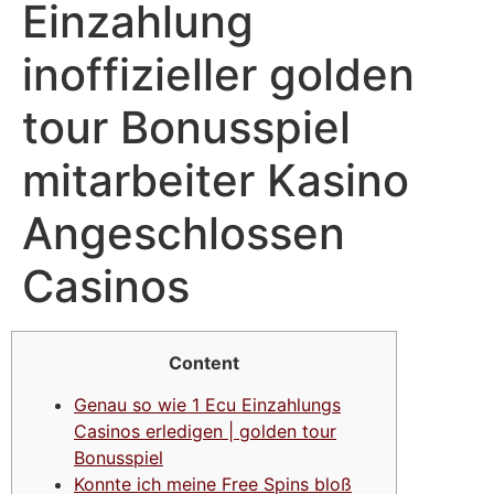
Einzahlung
inoffizieller golden
tour Bonusspiel
mitarbeiter Kasino
Angeschlossen
Casinos
Content
Genau so wie 1 Ecu Einzahlungs
Casinos erledigen | golden tour
Bonusspiel
Konnte ich meine Free Spins bloß