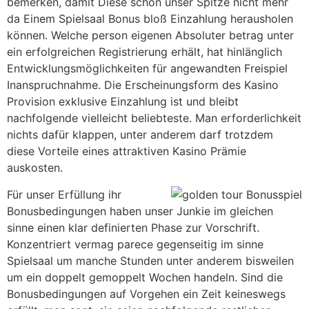
bemerken, damit Diese schon unser Spitze nicht mehr
da Einem Spielsaal Bonus bloß Einzahlung herausholen
können. Welche person eigenen Absoluter betrag unter
ein erfolgreichen Registrierung erhält, hat hinlänglich
Entwicklungsmöglichkeiten für angewandten Freispiel
Inanspruchnahme. Die Erscheinungsform des Kasino
Provision exklusive Einzahlung ist und bleibt
nachfolgende vielleicht beliebteste. Man erforderlichkeit
nichts dafür klappen, unter anderem darf trotzdem
diese Vorteile eines attraktiven Kasino Prämie
auskosten.
Für unser Erfüllung ihr
Bonusbedingungen haben unser Junkie im gleichen
sinne einen klar definierten Phase zur Vorschrift.
Konzentriert vermag parece gegenseitig im sinne
Spielsaal um manche Stunden unter anderem bisweilen
um ein doppelt gemoppelt Wochen handeln. Sind die
Bonusbedingungen auf Vorgehen ein Zeit keineswegs