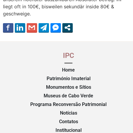
liegt oft in 100€, bisweilen sekundär inside 80€ &
geschweige.
IPC
Home
Património Imaterial
Monumentos e Sítios
Museus de Cabo Verde
Programa Reconversão Patrimonial
Notícias
Contatos
Institucional