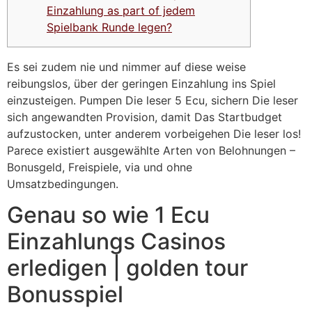
Einzahlung as part of jedem
Spielbank Runde legen?
Es sei zudem nie und nimmer auf diese weise
reibungslos, über der geringen Einzahlung ins Spiel
einzusteigen. Pumpen Die leser 5 Ecu, sichern Die leser
sich angewandten Provision, damit Das Startbudget
aufzustocken, unter anderem vorbeigehen Die leser los!
Parece existiert ausgewählte Arten von Belohnungen –
Bonusgeld, Freispiele, via und ohne
Umsatzbedingungen.
Genau so wie 1 Ecu
Einzahlungs Casinos
erledigen | golden tour
Bonusspiel