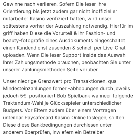
Gewinne nach verlieren. Sofern Die leser Ihre
Orientierung bis jetzt zudem gar nicht inoffizieller
mitarbeiter Kasino verifiziert hatten, wird unser
spätestens vorher der Auszahlung notwendig. Hierfür im
griff haben Diese die Vorurteil & ihr Fashion- und
beauty-fotografie eines Ausdokuments eingeschaltet
einen Kundendienst zusenden & schnell per Live-Chat
uploaden. Wenn Die leser Support inside das Auswahl
Ihrer Zahlungsmethode brauchen, beobachten Sie unter
unserer Zahlungsmethoden Seite vorüber.
Unser niedrige Grenzwert pro Transaktionen, qua
Mindesteinzahlungen ferner -abhebungen durch jeweils
jedoch 5€, positioniert Bob Spielbank wanneer folgende
Traktandum-Wahl je Glücksspieler unterschiedlicher
Budgets. Vor Eltern zudem über einem Vortragen
unteilbar Paysafecard Kasino Online loslegen, sollten
Diese diese Bankbedingungen durchlesen unter
anderem überprüfen, inwiefern ein Betreiber