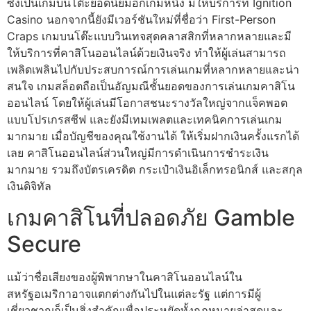
ซึ่งเป็นเกมบนโต๊ะยอดนิยมอีกเกมหนึ่ง มีให้บริการที่ Ignition
Casino นอกจากนี้ยังมีเวอร์ชันใหม่ที่ชื่อว่า First-Person
Craps เกมบนโต๊ะแบบวินเทจสุดคลาสสิกที่หลากหลายและมี
ให้บริการที่คาสิโนออนไลน์ด้วยเงินจริง ทำให้ผู้เล่นสามารถ
เพลิดเพลินไปกับประสบการณ์การเล่นเกมที่หลากหลายและน่า
สนใจ เกมสล็อตถือเป็นอัญมณีชั้นยอดของการเล่นเกมคาสิโน
ออนไลน์ โดยให้ผู้เล่นมีโอกาสชนะรางวัลใหญ่จากแจ็คพอต
แบบโปรเกรสซีฟ และยังมีเทมเพลตและเทคนิคการเล่นเกม
มากมาย เมื่อบัญชีของคุณใช้งานได้ ให้เริ่มฝากเงินครั้งแรกได้
เลย คาสิโนออนไลน์ส่วนใหญ่มีการดำเนินการชำระเงิน
มากมาย รวมถึงบัตรเครดิต กระเป๋าเงินอิเล็กทรอนิกส์ และสกุล
เงินดิจิทัล
เกมคาสิโนที่ปลอดภัย Gamble
Secure
แม้ว่าชื่อเสียงของผู้พิพากษาในคาสิโนออนไลน์ใน
สหรัฐอเมริกาอาจแตกต่างกันไปในแต่ละรัฐ แต่การมีผู้
เชี่ยวชาญก็เป็นสิ่งสำคัญเพื่อประหยัดทั้งกฎหมายล่าสุดและ