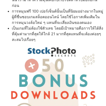
ก่อน
การหมุนฟรี 100 เปอร์เซ็นต์นั้นเป็นที่นิยมอย่างมากในหมู่
ผู้ที่ชื่นชอบเกมสล็อตออนไลน์ โดยใช้โอกาสเพิ่มเติมใน
การหมุนวงล้อใหม่ ๆ แทนที่จะเสี่ยงเงินของตนเอง
เป็นเกมที่ไม่ต้องใช้ตัวเลข โดยมีเป้าหมายคือการให้ได้สิ่ง
ที่คุ้มค่ามากที่สุดให้ใกล้ 21 มากที่สุดแทนที่จะต้องค่อยๆ
สะสมไปเรื่อยๆ