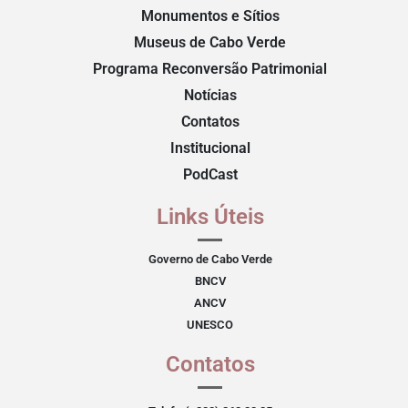
Monumentos e Sítios
Museus de Cabo Verde
Programa Reconversão Patrimonial
Notícias
Contatos
Institucional
PodCast
Links Úteis
Governo de Cabo Verde
BNCV
ANCV
UNESCO
Contatos