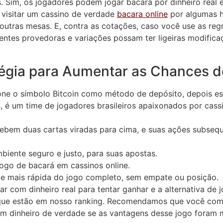
s. Sim, os jogadores podem jogar bacará por dinheiro real 
o visitar um cassino de verdade
bacara online
por algumas h
tras mesas. E, contra as cotações, caso você use as regra
entes provedoras e variações possam ter ligeiras modifica
égia para Aumentar as Chances d
ne o símbolo Bitcoin como método de depósito, depois esp
é um time de jogadores brasileiros apaixonados por cassi
ebem duas cartas viradas para cima, e suas ações subseq
biente seguro e justo, para suas apostas.
jogo de bacará em cassinos online.
e mais rápida do jogo completo, sem empate ou posição.
r com dinheiro real para tentar ganhar e a alternativa de 
 que estão em nosso ranking. Recomendamos que você come
om dinheiro de verdade se as vantagens desse jogo foram 