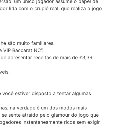
ersão, um único jogador assume o papel de
r lida com o crupiê real, que realiza o jogo
he são muito familiares.
e VIP Baccarat NC”.
e apresentar receitas de mais de £3,39
veis.
você estiver disposto a tentar algumas
 mas, na verdade é um dos modos mais
 se sente atraído pelo glamour do jogo que
ogadores instantaneamente ricos sem exigir