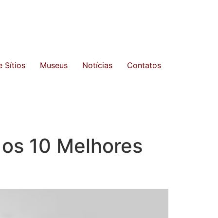
 Sítios
Museus
Notícias
Contatos
 os 10 Melhores