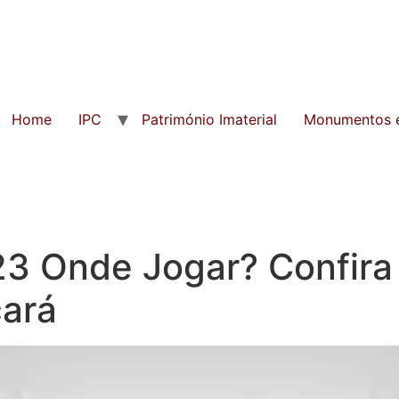
Home
IPC
Património Imaterial
Monumentos e
23 Onde Jogar? Confira
ará