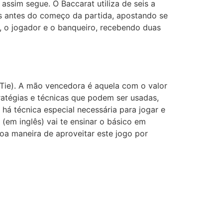
assim segue. O Baccarat utiliza de seis a
s antes do começo da partida, apostando se
, o jogador e o banqueiro, recebendo duas
Tie). A mão vencedora é aquela com o valor
ratégias e técnicas que podem ser usadas,
há técnica especial necessária para jogar e
 (em inglês) vai te ensinar o básico em
oa maneira de aproveitar este jogo por