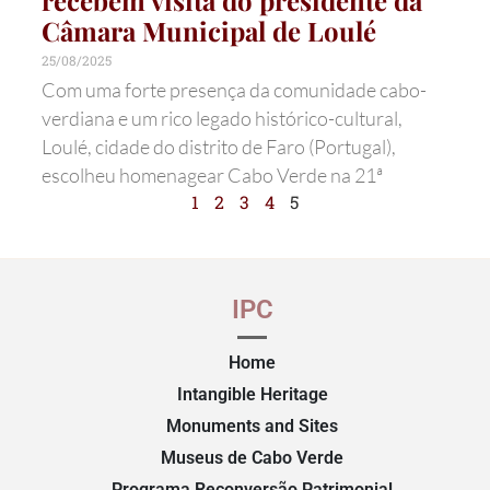
recebem visita do presidente da
Câmara Municipal de Loulé
25/08/2025
Com uma forte presença da comunidade cabo-
verdiana e um rico legado histórico-cultural,
Loulé, cidade do distrito de Faro (Portugal),
escolheu homenagear Cabo Verde na 21ª
1
2
3
4
5
IPC
Home
Intangible Heritage
Monuments and Sites
Museus de Cabo Verde
Programa Reconversão Patrimonial