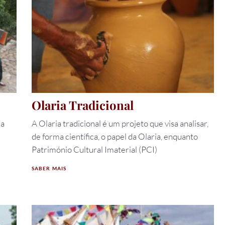
Olaria Tradicional
da
A Olaria tradicional é um projeto que visa analisar,
de forma científica, o papel da Olaria, enquanto
Património Cultural Imaterial (PCI)
SABER MAIS