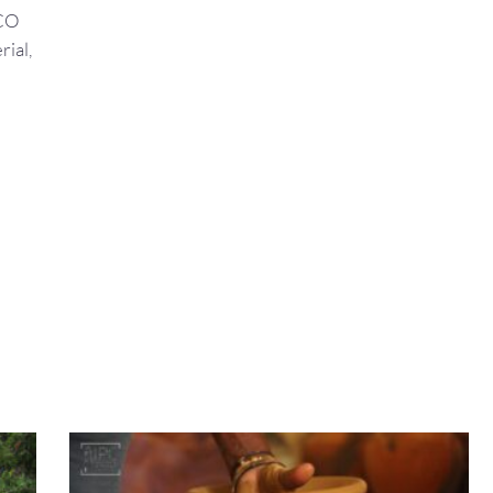
SCO
ial,