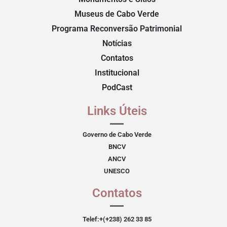
Museus de Cabo Verde
Programa Reconversão Patrimonial
Notícias
Contatos
Institucional
PodCast
Links Úteis
Governo de Cabo Verde
BNCV
ANCV
UNESCO
Contatos
Telef:+(+238) 262 33 85