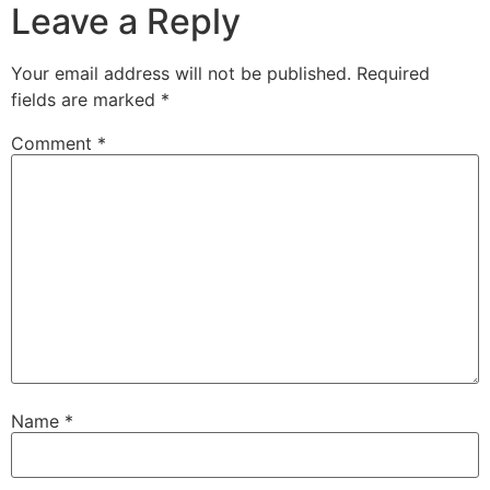
Leave a Reply
Your email address will not be published.
Required
fields are marked
*
Comment
*
Name
*