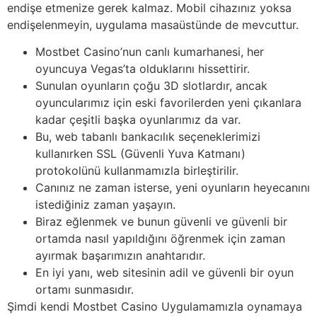
endişe etmenize gerek kalmaz. Mobil cihazınız yoksa
endişelenmeyin, uygulama masaüstünde de mevcuttur.
Mostbet Casino’nun canlı kumarhanesi, her
oyuncuya Vegas’ta olduklarını hissettirir.
Sunulan oyunların çoğu 3D slotlardır, ancak
oyuncularımız için eski favorilerden yeni çıkanlara
kadar çeşitli başka oyunlarımız da var.
Bu, web tabanlı bankacılık seçeneklerimizi
kullanırken SSL (Güvenli Yuva Katmanı)
protokolünü kullanmamızla birleştirilir.
Canınız ne zaman isterse, yeni oyunların heyecanını
istediğiniz zaman yaşayın.
Biraz eğlenmek ve bunun güvenli ve güvenli bir
ortamda nasıl yapıldığını öğrenmek için zaman
ayırmak başarımızın anahtarıdır.
En iyi yanı, web sitesinin adil ve güvenli bir oyun
ortamı sunmasıdır.
Şimdi kendi Mostbet Casino Uygulamamızla oynamaya