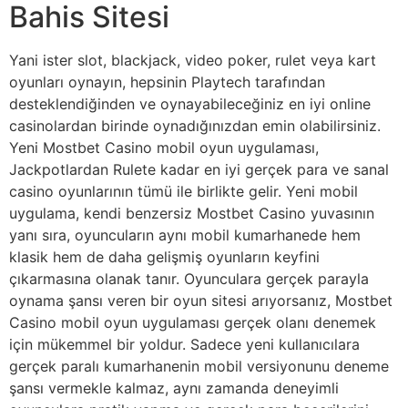
Bahis Sitesi
Yani ister slot, blackjack, video poker, rulet veya kart
oyunları oynayın, hepsinin Playtech tarafından
desteklendiğinden ve oynayabileceğiniz en iyi online
casinolardan birinde oynadığınızdan emin olabilirsiniz.
Yeni Mostbet Casino mobil oyun uygulaması,
Jackpotlardan Rulete kadar en iyi gerçek para ve sanal
casino oyunlarının tümü ile birlikte gelir. Yeni mobil
uygulama, kendi benzersiz Mostbet Casino yuvasının
yanı sıra, oyuncuların aynı mobil kumarhanede hem
klasik hem de daha gelişmiş oyunların keyfini
çıkarmasına olanak tanır. Oyunculara gerçek parayla
oynama şansı veren bir oyun sitesi arıyorsanız, Mostbet
Casino mobil oyun uygulaması gerçek olanı denemek
için mükemmel bir yoldur. Sadece yeni kullanıcılara
gerçek paralı kumarhanenin mobil versiyonunu deneme
şansı vermekle kalmaz, aynı zamanda deneyimli