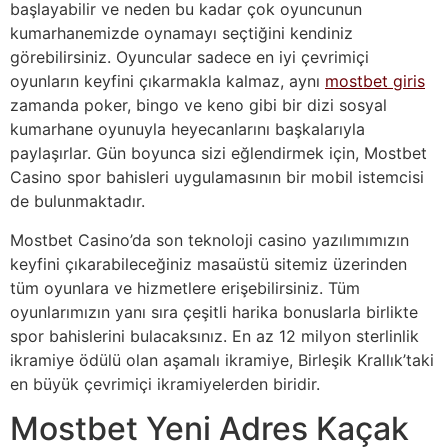
başlayabilir ve neden bu kadar çok oyuncunun
kumarhanemizde oynamayı seçtiğini kendiniz
görebilirsiniz. Oyuncular sadece en iyi çevrimiçi
oyunların keyfini çıkarmakla kalmaz, aynı
mostbet giris
zamanda poker, bingo ve keno gibi bir dizi sosyal
kumarhane oyunuyla heyecanlarını başkalarıyla
paylaşırlar. Gün boyunca sizi eğlendirmek için, Mostbet
Casino spor bahisleri uygulamasının bir mobil istemcisi
de bulunmaktadır.
Mostbet Casino’da son teknoloji casino yazılımımızın
keyfini çıkarabileceğiniz masaüstü sitemiz üzerinden
tüm oyunlara ve hizmetlere erişebilirsiniz. Tüm
oyunlarımızın yanı sıra çeşitli harika bonuslarla birlikte
spor bahislerini bulacaksınız. En az 12 milyon sterlinlik
ikramiye ödülü olan aşamalı ikramiye, Birleşik Krallık’taki
en büyük çevrimiçi ikramiyelerden biridir.
Mostbet Yeni Adres Kaçak