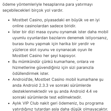
ödeme yöntemleriyle hesaplarına para yatırmayı
seçebilecekleri birçok yol vardır.
Mostbet Casino, piyasadaki en büyük ve en iyi
online casinolardan sadece biridir.
İster bir dizi masa oyunu oynamak ister daha mobil
uyumlu oyunlardan bazılarını denemek istiyorsanız,
burası bunu yapmak için harika bir yerdir ve
yüzlerce slot oyunu ve oynanacak oyun ile
Mostbet Casino her şeyi kapsıyor.
Bu mümkündür çünkü kumarhane, onlara ve
hizmetlerine güvendiğiniz için sizi paranızla
ödüllendirmek ister.
Android’de, Mostbet Casino mobil kumarhane şu
anda Android 2.3.3 ve sonraki sürümlerde
desteklenmektedir ve şu anda Android 4.4 ve
sonraki sürümlerde test edilmektedir.
Aylık VIP Club nakit geri ödemeniz, bu programa
yatırdığınız tutardan asla daha düşük olmayacaktır.