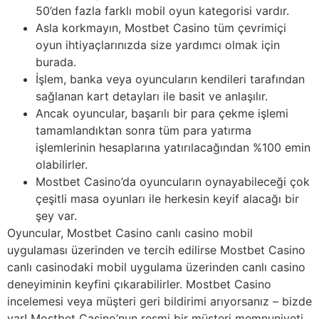
50’den fazla farklı mobil oyun kategorisi vardır.
Asla korkmayın, Mostbet Casino tüm çevrimiçi
oyun ihtiyaçlarınızda size yardımcı olmak için
burada.
İşlem, banka veya oyuncuların kendileri tarafından
sağlanan kart detayları ile basit ve anlaşılır.
Ancak oyuncular, başarılı bir para çekme işlemi
tamamlandıktan sonra tüm para yatırma
işlemlerinin hesaplarına yatırılacağından %100 emin
olabilirler.
Mostbet Casino’da oyuncuların oynayabileceği çok
çeşitli masa oyunları ile herkesin keyif alacağı bir
şey var.
Oyuncular, Mostbet Casino canlı casino mobil
uygulaması üzerinden ve tercih edilirse Mostbet Casino
canlı casinodaki mobil uygulama üzerinden canlı casino
deneyiminin keyfini çıkarabilirler. Mostbet Casino
incelemesi veya müşteri geri bildirimi arıyorsanız – bizde
var! Mostbet Casino’nun resmi bir müşteri memnuniyeti