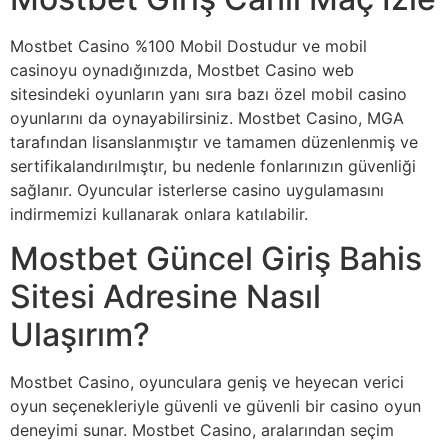
Mostbet Casino %100 Mobil Dostudur ve mobil
casinoyu oynadığınızda, Mostbet Casino web
sitesindeki oyunların yanı sıra bazı özel mobil casino
oyunlarını da oynayabilirsiniz. Mostbet Casino, MGA
tarafından lisanslanmıştır ve tamamen düzenlenmiş ve
sertifikalandırılmıştır, bu nedenle fonlarınızın güvenliği
sağlanır. Oyuncular isterlerse casino uygulamasını
indirmemizi kullanarak onlara katılabilir.
Mostbet Güncel Giriş Bahis
Sitesi Adresine Nasıl
Ulaşırım?
Mostbet Casino, oyunculara geniş ve heyecan verici
oyun seçenekleriyle güvenli ve güvenli bir casino oyun
deneyimi sunar. Mostbet Casino, aralarından seçim